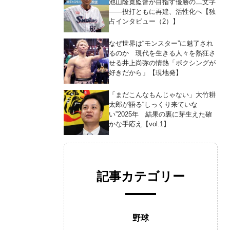
池山隆寛監督が目指す優勝の二文字
――投打ともに再建、活性化へ【独
占インタビュー（2）】
なぜ世界は“モンスター”に魅了され
るのか 現代を生きる人々を熱狂さ
せる井上尚弥の情熱「ボクシングが
好きだから」【現地発】
「まだこんなもんじゃない」大竹耕
太郎が語る“しっくり来ていな
い”2025年 結果の裏に芽生えた確
かな手応え【vol.1】
記事カテゴリー
野球