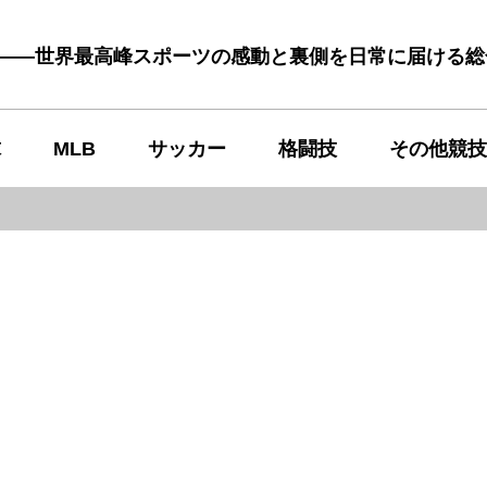
む――世界最高峰スポーツの感動と裏側を日常に届ける
球
MLB
サッカー
格闘技
その他競技