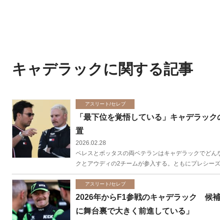
キャデラックに関する記事
アスリート/セレブ
「最下位を覚悟している」キャデラック
置
2026.02.28
ペレスとボッタスの両ベテランはキャデラックでどんな役割
クとアウディの2チームが参入する。ともにプレシーズン
アスリート/セレブ
2026年からF1参戦のキャデラック 
に舞台裏で大きく前進している」