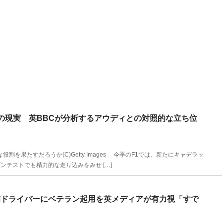
の現実 英BBCが分析するアウディとの対照的な立ち位
を果たすだろうか(C)Getty Images 今季のF1では、新たにキャデラッ
テストでも精力的な走り込みをみせ […]
候補ドライバーにベテラン起用を英メディアが有力視「すで