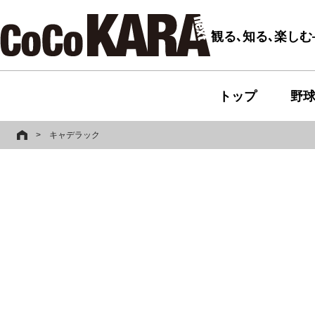
観る､知る､楽し
トップ
野
>
キャデラック