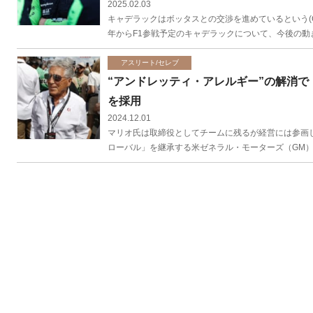
2025.02.03
キャデラックはボッタスとの交渉を進めているという(C)Get
年からF1参戦予定のキャデラックについて、今後の動き
アスリート/セレブ
“アンドレッティ・アレルギー”の解消で
を採用
2024.12.01
マリオ氏は取締役としてチームに残るが経営には参画しない
ローバル」を継承する米ゼネラル・モーターズ（GM）系の