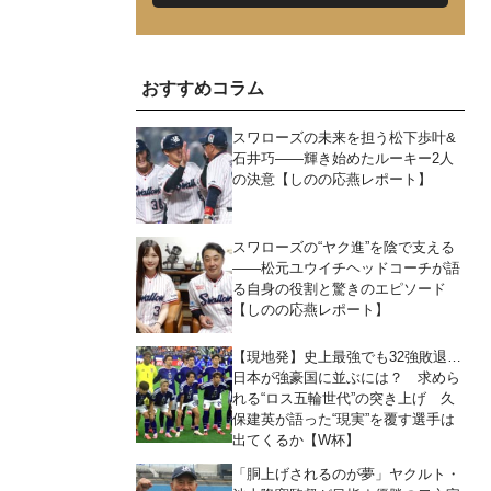
おすすめコラム
スワローズの未来を担う松下歩叶&
石井巧――輝き始めたルーキー2人
の決意【しのの応燕レポート】
スワローズの“ヤク進”を陰で支える
――松元ユウイチヘッドコーチが語
る自身の役割と驚きのエピソード
【しのの応燕レポート】
【現地発】史上最強でも32強敗退…
日本が強豪国に並ぶには？ 求めら
れる“ロス五輪世代”の突き上げ 久
保建英が語った“現実”を覆す選手は
出てくるか【W杯】
「胴上げされるのが夢」ヤクルト・