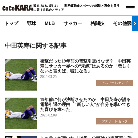
観る､知る､楽しむ――世界最高峰スポーツの感動と裏側を日常
に届ける総合メディア
トップ
野球
MLB
サッカー
格闘技
その他競技
中田英寿に関する記事
衝撃だった19年前の電撃引退はなぜ？ 中田英
寿にサッカー界への“未練”はあるのか「恋しく
ないと言えば、噓になる」
2025.03.25
アスリート/セレブ
19年前に何が決断させたのか 中田英寿が語る
電撃引退の理由「“新しい人”が自分を導いてき
た喜びを奪った」
2025.02.09
アスリート/セレブ