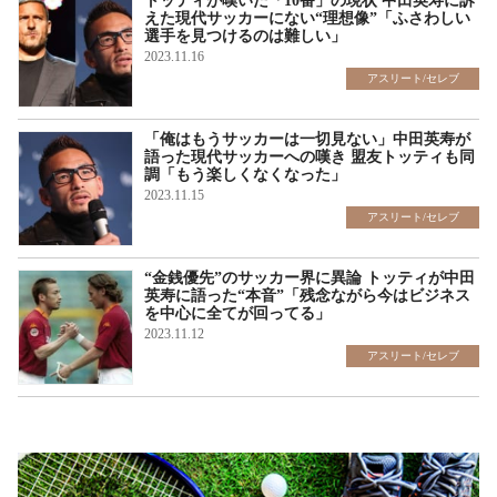
トッティが嘆いた「10番」の現状 中田英寿に訴
えた現代サッカーにない“理想像”「ふさわしい
選手を見つけるのは難しい」
2023.11.16
アスリート/セレブ
「俺はもうサッカーは一切見ない」中田英寿が
語った現代サッカーへの嘆き 盟友トッティも同
調「もう楽しくなくなった」
2023.11.15
アスリート/セレブ
“金銭優先”のサッカー界に異論 トッティが中田
英寿に語った“本音”「残念ながら今はビジネス
を中心に全てが回ってる」
2023.11.12
アスリート/セレブ