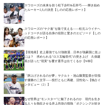
スワローズの未来を担う松下歩叶&石井巧――輝き始め
たルーキー2人の決意【しのの応燕レポート】
スワローズの“ヤク進”を陰で支える――松元ユウイチヘ
ッドコーチが語る自身の役割と驚きのエピソード【しの
の応燕レポート】
【現地発】史上最強でも32強敗退…日本が強豪国に並ぶ
には？ 求められる“ロス五輪世代”の突き上げ 久保建
英が語った“現実”を覆す選手は出てくるか【W杯】
「胴上げされるのが夢」ヤクルト・池山隆寛監督が目指
す優勝の二文字――投打ともに再建、活性化へ【独占イ
ンタビュー（2）】
なぜ世界は“モンスター”に魅了されるのか 現代を生き
る人々を熱狂させる井上尚弥の情熱「ボクシングが好き