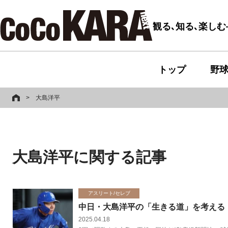
観る､知る､楽し
トップ
野
>
大島洋平
大島洋平に関する記事
アスリート/セレブ
中日・大島洋平の「生きる道」を考える
2025.04.18