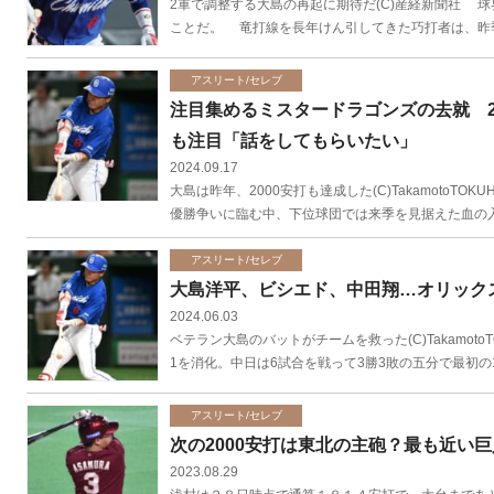
2軍で調整する大島の再起に期待だ(C)産経新聞社 
ことだ。 竜打線を長年けん引してきた巧打者は、昨季
アスリート/セレブ
注目集めるミスタードラゴンズの去就 2
も注目「話をしてもらいたい」
2024.09.17
大島は昨年、2000安打も達成した(C)TakamotoTO
優勝争いに臨む中、下位球団では来季を見据えた血の入れ
アスリート/セレブ
大島洋平、ビシエド、中田翔…オリック
2024.06.03
ベテラン大島のバットがチームを救った(C)Takamoto
1を消化。中日は6試合を戦って3勝3敗の五分で最初の1
アスリート/セレブ
次の2000安打は東北の主砲？最も近い
2023.08.29