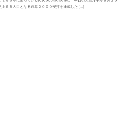
６本に迫っている(C)CoCoKARAnext 中日の大島洋平が８月２６
上５５人目となる通算２０００安打を達成した […]