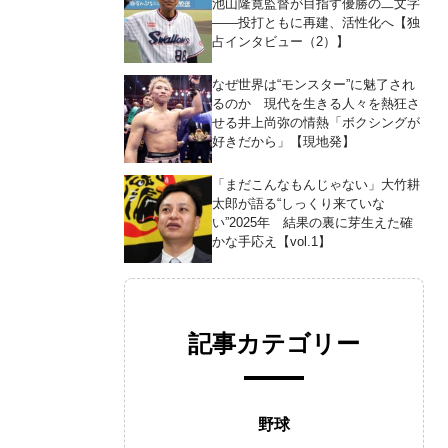
池山隆寛監督が目指す優勝の二文字
――投打ともに再建、活性化へ【独
占インタビュー（2）】
なぜ世界は“モンスター”に魅了され
るのか 現代を生きる人々を熱狂さ
せる井上尚弥の情熱「ボクシングが
好きだから」【現地発】
「まだこんなもんじゃない」大竹耕
太郎が語る“しっくり来ていな
い”2025年 結果の裏に芽生えた確
かな手応え【vol.1】
記事カテゴリー
野球