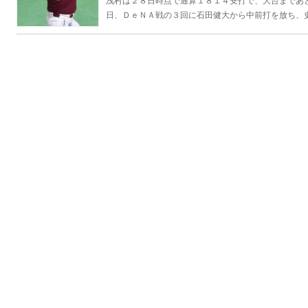
浅村は２８日時点で通算１８１４安打で、大台まであと１８
日、ＤｅＮＡ戦の３回に石田健大から中前打を放ち、史