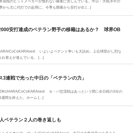
球界屈指のヒットメーカーが慣れない稼業に苦しんでいる。中日・大島洋平の
から主に代打での起用に。今季も開幕から安打が出 […]
000安打達成のベテラン野手の移籍はあるか？ 球界OB
KUHARA/CoCoKARAnext いよいよペナント争いも大詰め。上位球団がし烈な
替えが進んでいる。 […]
ス3連戦で光った中日の「ベテランの力」
TOKUHARA/CoCoKARAnext セ・パ交流戦はあっという間に全日程の3分の
週間を終えた。ホーム […]
巨人ベテラン２人の巻き返しも