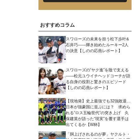
おすすめコラム
スワローズの未来を担う松下歩叶&
石井巧――輝き始めたルーキー2人
の決意【しのの応燕レポート】
スワローズの“ヤク進”を陰で支える
――松元ユウイチヘッドコーチが語
る自身の役割と驚きのエピソード
【しのの応燕レポート】
【現地発】史上最強でも32強敗退…
日本が強豪国に並ぶには？ 求めら
れる“ロス五輪世代”の突き上げ 久
保建英が語った“現実”を覆す選手は
出てくるか【W杯】
「胴上げされるのが夢」ヤクルト・