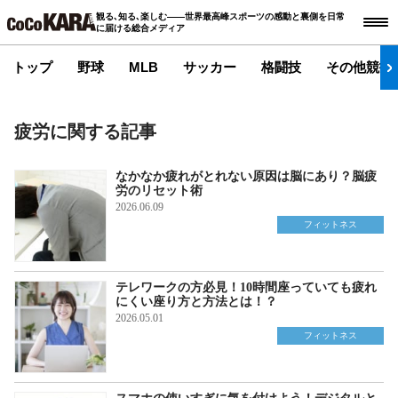
観る､知る､楽しむ――世界最高峰スポーツの感動と裏側を日常
に届ける総合メディア
トップ
野球
MLB
サッカー
格闘技
その他競技
疲労に関する記事
なかなか疲れがとれない原因は脳にあり？脳疲
労のリセット術
2026.06.09
フィットネス
テレワークの方必見！10時間座っていても疲れ
にくい座り方と方法とは！？
2026.05.01
フィットネス