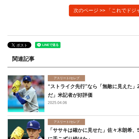
次のページ >> 「これでド
関連記事
アスリート/セレブ
“ストライク先行”なら「無敵に見えた
だ」米記者が好評価
2025.04.06
アスリート/セレブ
「ササキは確かに見せた」佐々木朗希、
に手こずり続けた」