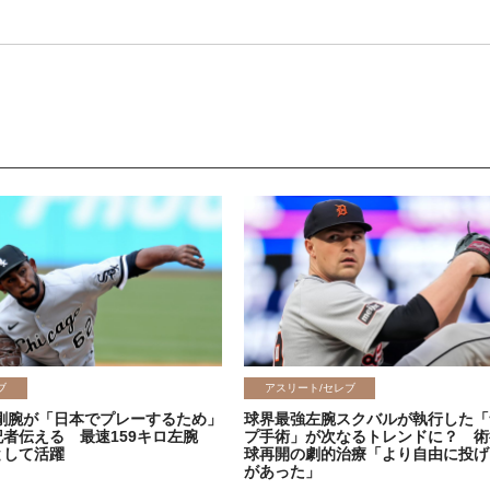
ブ
アスリート/セレブ
剛腕が「日本でプレーするため」
球界最強左腕スクバルが執行した「
記者伝える 最速159キロ左腕
プ手術」が次なるトレンドに？ 術
として活躍
球再開の劇的治療「より自由に投げ
があった」