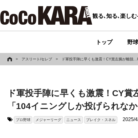
観る､知る､楽し
トップ
野
>
アスリート/セレブ
>
ド軍投手陣に早くも激震！CY賞左腕が離脱…
ド軍投手陣に早くも激震！CY賞
「104イニングしか投げられな
2025/4
プロ野球
メジャーリーグ
ニュース
ブレイク・スネル
タグ: