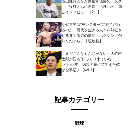
池山隆寛監督が目指す優勝の二文字
――投打ともに再建、活性化へ【独
占インタビュー（2）】
なぜ世界は“モンスター”に魅了され
るのか 現代を生きる人々を熱狂さ
せる井上尚弥の情熱「ボクシングが
好きだから」【現地発】
「まだこんなもんじゃない」大竹耕
太郎が語る“しっくり来ていな
い”2025年 結果の裏に芽生えた確
かな手応え【vol.1】
記事カテゴリー
野球