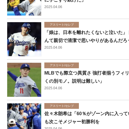
2025.04.06
アスリート/セレブ
「娘は、日本を離れたくないと泣いた」
んて親切で清潔で思いやりがあるんだろ
2025.04.06
アスリート/セレブ
MLBでも際立つ異質さ 強打者揃うフィ
くの別モノ。説明は難しい」
2025.04.06
アスリート/セレブ
佐々木朗希は「60％がゾーン内に入って
も次こそメジャー初勝利を
2025.04.06