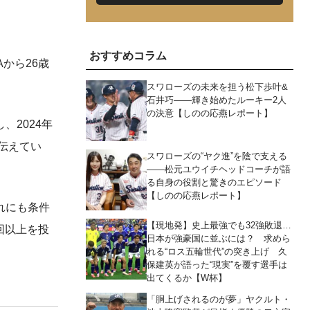
おすすめコラム
から26歳
スワローズの未来を担う松下歩叶&
石井巧――輝き始めたルーキー2人
の決意【しのの応燕レポート】
、2024年
伝えてい
スワローズの“ヤク進”を陰で支える
――松元ユウイチヘッドコーチが語
る自身の役割と驚きのエピソード
【しのの応燕レポート】
れにも条件
【現地発】史上最強でも32強敗退…
回以上を投
日本が強豪国に並ぶには？ 求めら
れる“ロス五輪世代”の突き上げ 久
保建英が語った“現実”を覆す選手は
出てくるか【W杯】
「胴上げされるのが夢」ヤクルト・