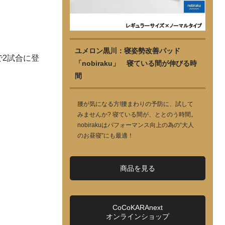
ユメロン黒川：寝姿勢改善パッド
2試合に登
「nobiraku」 寝ている間が伸びる時
間
腰が気になる方!腰まわりの予防に、試して
みませんか? 寝ている間が、ととのう時間。
nobirakuはパフォーマンス向上の為の“大人
のお昼寝”にも最適！
商品を見る
CoCoKARAnext
オンラインショップ