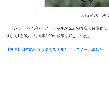
スネルがIL入りで早くも
ドジャースのブレイク・スネルが左肩の炎症で負傷者リス
板して1勝0敗、防御率2.00の成績を残していた。
【動画】日本の様々な味をスネルとグラスノーが試した