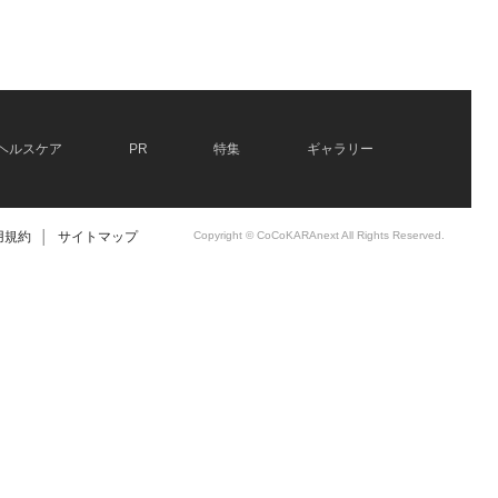
ヘルスケア
PR
特集
ギャラリー
用規約
│
サイトマップ
Copyright © CoCoKARAnext All Rights Reserved.