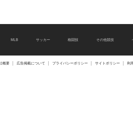
2026.06.08
MLB
サッカー
格闘技
その他競技
社概要
│
広告掲載について
│
プライバシーポリシー
│
サイトポリシー
│
利