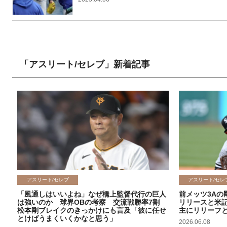
「アスリート/セレブ」新着記事
アスリート/セレブ
アスリート/セレ
「風通しはいいよね」なぜ橋上監督代行の巨人
前メッツ3Aの
は強いのか 球界OBの考察 交流戦勝率7割
リリースと米
松本剛ブレイクのきっかけにも言及「彼に任せ
主にリリーフ
とけばうまくいくかなと思う」
2026.06.08