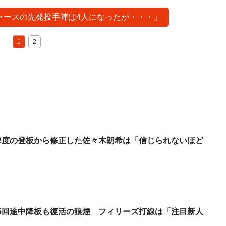
ジャースの先発投手陣は4人になったが・・・」
1
2
」2度の登板から修正した佐々木朗希は「信じられないほど
5回途中降板も復活の狼煙 フィリーズ打線は「注目新人