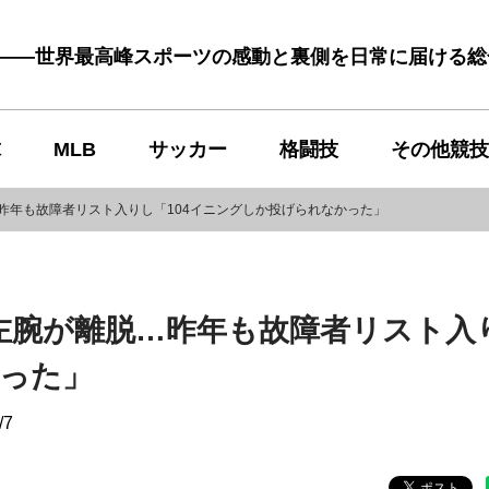
む――世界最高峰スポーツの感動と裏側を日常に届ける
球
MLB
サッカー
格闘技
その他競技
昨年も故障者リスト入りし「104イニングしか投げられなかった」
左腕が離脱…昨年も故障者リスト入
かった」
/7