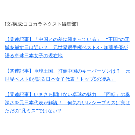
[文/構成:ココカラネクスト編集部]
【関連記事】「中国との差は縮まっている」 “王国”の牙
城を崩す日は近い？ 元世界選手権ベスト8・加藤美優が
語る卓球日本女子の現在地
【関連記事】卓球王国、打倒中国のキーパーソンは？ 元
世界ベスト8が語る日本女子代表「トップ5の凄み」
【関連記事】いまさら聞けない卓球の魅力 「回転」の奥
深さを元日本代表が解説！ 何気ないレシーブミスは実は
ただの“凡ミス”ではない!?