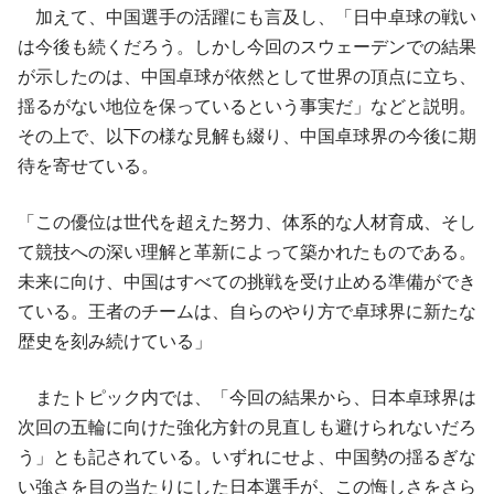
加えて、中国選手の活躍にも言及し、「日中卓球の戦い
は今後も続くだろう。しかし今回のスウェーデンでの結果
が示したのは、中国卓球が依然として世界の頂点に立ち、
揺るがない地位を保っているという事実だ」などと説明。
その上で、以下の様な見解も綴り、中国卓球界の今後に期
待を寄せている。
「この優位は世代を超えた努力、体系的な人材育成、そし
て競技への深い理解と革新によって築かれたものである。
未来に向け、中国はすべての挑戦を受け止める準備ができ
ている。王者のチームは、自らのやり方で卓球界に新たな
歴史を刻み続けている」
またトピック内では、「今回の結果から、日本卓球界は
次回の五輪に向けた強化方針の見直しも避けられないだろ
う」とも記されている。いずれにせよ、中国勢の揺るぎな
い強さを目の当たりにした日本選手が、この悔しさをさら