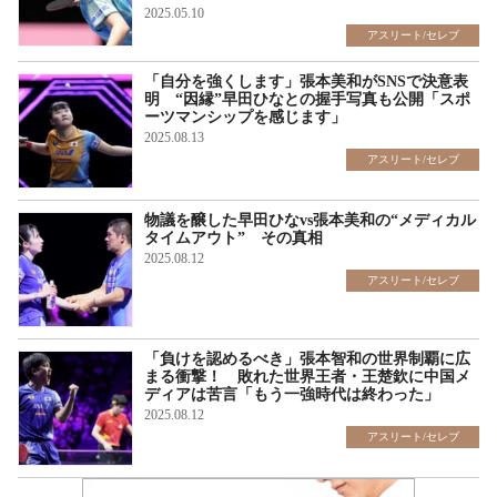
2025.05.10
アスリート/セレブ
「自分を強くします」張本美和がSNSで決意表
明 “因縁”早田ひなとの握手写真も公開「スポ
ーツマンシップを感じます」
2025.08.13
アスリート/セレブ
物議を醸した早田ひなvs張本美和の“メディカル
タイムアウト” その真相
2025.08.12
アスリート/セレブ
「負けを認めるべき」張本智和の世界制覇に広
まる衝撃！ 敗れた世界王者・王楚欽に中国メ
ディアは苦言「もう一強時代は終わった」
2025.08.12
アスリート/セレブ