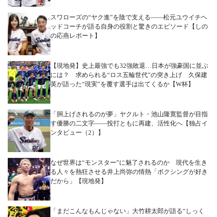
スワローズの“ヤク進”を陰で支える――松元ユウイチヘ
ッドコーチが語る自身の役割と驚きのエピソード【しの
の応燕レポート】
【現地発】史上最強でも32強敗退…日本が強豪国に並ぶ
には？ 求められる“ロス五輪世代”の突き上げ 久保建
英が語った“現実”を覆す選手は出てくるか【W杯】
「胴上げされるのが夢」ヤクルト・池山隆寛監督が目指
す優勝の二文字――投打ともに再建、活性化へ【独占イ
ンタビュー（2）】
なぜ世界は“モンスター”に魅了されるのか 現代を生き
る人々を熱狂させる井上尚弥の情熱「ボクシングが好き
だから」【現地発】
「まだこんなもんじゃない」大竹耕太郎が語る“しっく