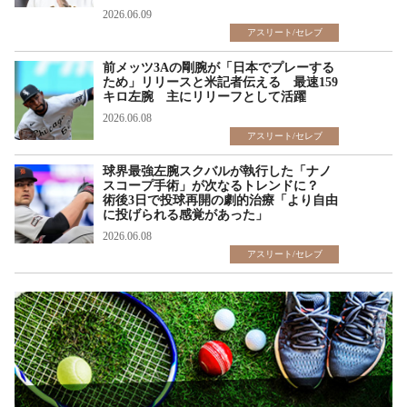
2026.06.09
アスリート/セレブ
前メッツ3Aの剛腕が「日本でプレーする
ため」リリースと米記者伝える 最速159
キロ左腕 主にリリーフとして活躍
2026.06.08
アスリート/セレブ
球界最強左腕スクバルが執行した「ナノ
スコープ手術」が次なるトレンドに？
術後3日で投球再開の劇的治療「より自由
に投げられる感覚があった」
2026.06.08
アスリート/セレブ