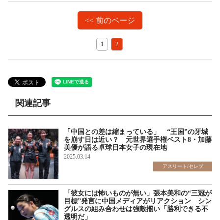
<< 前のページ
1
2
関連記事
「中国との差は縮まっている」 “王国”の牙城
を崩す日は近い？ 元世界選手権ベスト8・加藤
美優が語る卓球日本女子の現在地
2025.03.14
アスリート/セレブ
「彼女には怖いものが無い」張本美和の“三冠が
目標”発言に中国メディアがリアクション シン
グルスの組み合わせは強敵揃い「勝利できる不
透明だ」