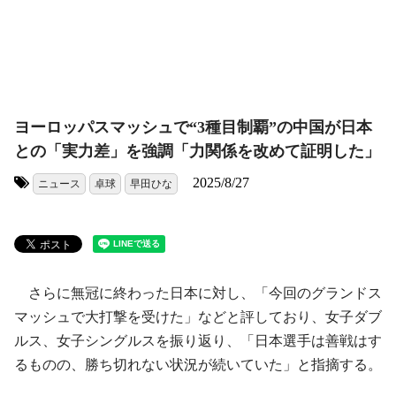
ヨーロッパスマッシュで“3種目制覇”の中国が日本
との「実力差」を強調「力関係を改めて証明した」
2025/8/27
ニュース
卓球
早田ひな
タグ:
さらに無冠に終わった日本に対し、「今回のグランドス
マッシュで大打撃を受けた」などと評しており、女子ダブ
ルス、女子シングルスを振り返り、「日本選手は善戦はす
るものの、勝ち切れない状況が続いていた」と指摘する。