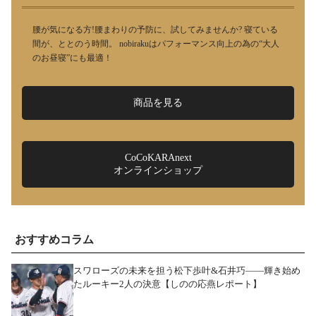
腰が気になる方!腰まわりの予防に、試してみませんか? 寝ている
間が、ととのう時間。 nobirakuはパフォーマンス向上の為の“大人
のお昼寝”にも最適！
商品を見る
CoCoKARAnext
オンラインショップ
おすすめコラム
スワローズの未来を担う松下歩叶&石井巧――輝き始め
たルーキー2人の決意【しのの応燕レポート】