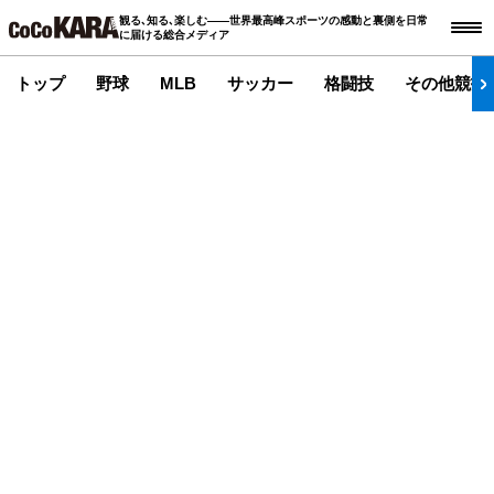
観る､知る､楽しむ――世界最高峰スポーツの感動と裏側を日常
に届ける総合メディア
トップ
野球
MLB
サッカー
格闘技
その他競技