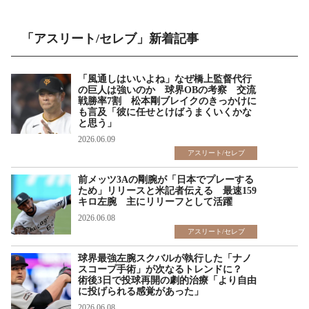
「アスリート/セレブ」新着記事
「風通しはいいよね」なぜ橋上監督代行
の巨人は強いのか 球界OBの考察 交流
戦勝率7割 松本剛ブレイクのきっかけに
も言及「彼に任せとけばうまくいくかな
と思う」
2026.06.09
アスリート/セレブ
前メッツ3Aの剛腕が「日本でプレーする
ため」リリースと米記者伝える 最速159
キロ左腕 主にリリーフとして活躍
2026.06.08
アスリート/セレブ
球界最強左腕スクバルが執行した「ナノ
スコープ手術」が次なるトレンドに？
術後3日で投球再開の劇的治療「より自由
に投げられる感覚があった」
2026.06.08