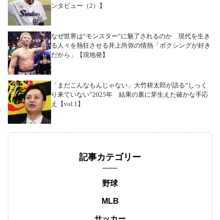
ンタビュー（2）】
なぜ世界は“モンスター”に魅了されるのか 現代を生き
る人々を熱狂させる井上尚弥の情熱「ボクシングが好き
だから」【現地発】
「まだこんなもんじゃない」大竹耕太郎が語る“しっく
り来ていない”2025年 結果の裏に芽生えた確かな手応
え【vol.1】
記事カテゴリー
野球
MLB
サッカー