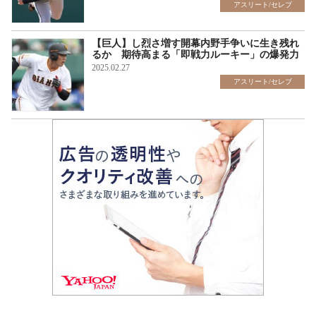
アスリート/セレブ
【巨人】し烈さ増す開幕内野手争いに生き残れ
るか 期待高まる「即戦力ルーキー」の爆発力
2025.02.27
アスリート/セレブ