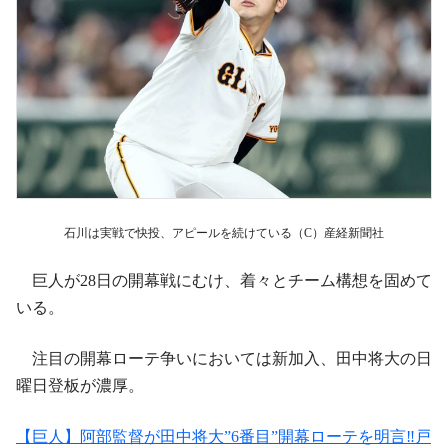
石川は実戦で快投、アピールを続けている（C）産経新聞社
巨人が28日の開幕戦にむけ、着々とチーム構想を固めて
いる。
注目の開幕ローテ争いにおいては新加入、田中将大の日
曜日登板が濃厚。
【巨人】阿部監督が田中将大”6番目”開幕ローテを明言‼︎戸