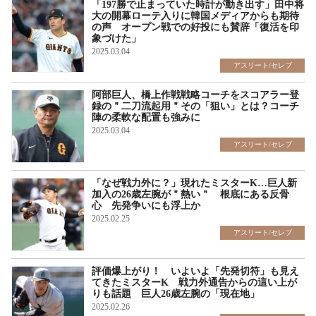
「197勝で止まっていた時計が動き出す」田中将
大の開幕ローテ入りに韓国メディアからも期待
の声 オープン戦での好投にも賛辞「復活を印
象づけた」
2025.03.04
アスリート/セレブ
阿部巨人、橋上作戦戦略コーチをスコアラー登
録の＂二刀流起用＂その「狙い」とは？コーチ
陣の柔軟な配置も強みに
2025.03.04
アスリート/セレブ
「なぜ戦力外に？」現れたミスターK…巨人新
加入の26歳左腕が＂熱い＂ 根底にある反骨
心 先発争いにも浮上か
2025.02.25
アスリート/セレブ
評価爆上がり！ いよいよ「先発切符」も見え
てきたミスターK 戦力外通告からの這い上が
りも話題 巨人26歳左腕の「現在地」
2025.02.26