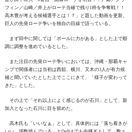
フィン／山崎／井上がローテ当確で残り1枠を争奪戦！！
高木豊が考える候補選手とは！？」と題した動画を更新。
巨人の先発ローテ争いを独自の目線で語っている。
まず田中に関しては「ボールに力がある」とした上で順
調に調整を進めているとした。
また注目の先発ローテ争いにおいては、沖縄・那覇キャ
ンプで関係者には当初は西舘、横川、又木の3人が有力候
補と聞いていたとした上でここにきて、「様子が変わって
きた」とした。
その上で「それ以上によく感じるのが石川」として、新
加入となった石川に目を留めた。
高木氏も「いいなぁ」として、具体的には「落ち着きが
いい 場数踏んでいる」とDeNAでも中継ぎとして、数々