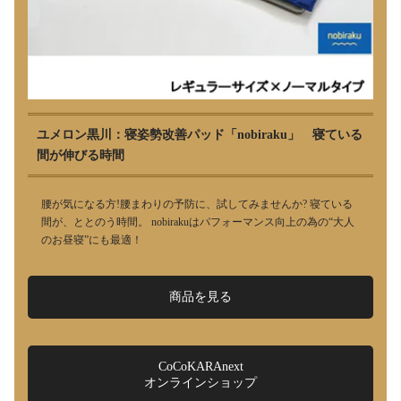
ユメロン黒川：寝姿勢改善パッド「nobiraku」 寝ている
間が伸びる時間
腰が気になる方!腰まわりの予防に、試してみませんか? 寝ている
間が、ととのう時間。 nobirakuはパフォーマンス向上の為の“大人
のお昼寝”にも最適！
商品を見る
CoCoKARAnext
オンラインショップ