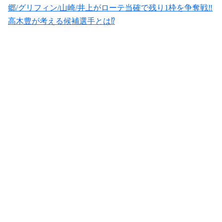
郷/グリフィン/山崎/井上がローテ当確で残り1枠を争奪戦‼︎
高木豊が考える候補選手とは⁉︎