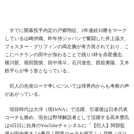
すでに開幕投手内定の戸郷翔征、2年連続10勝をマーク
している山崎伊織、昨年侍ジャパンで奮闘した井上温大、
フォスター・グリフィンの両左腕が有力視されており、こ
こにベテランの田中が加わることで残り1枠を赤星優志、
横川凱、堀田賢慎、田中瑛斗、石川達也、西舘勇陽、又木
鉄平らが争う形となっている。
巨人の先発ローテ争いについては球界内からも考察の声
があがっている。
現役時代は大洋（現DeNA）で活躍、引退後は日本代表
コーチも務め、現在は野球解説者として活躍する高木豊氏
は4日日に自身のYouTubeチャンネルに「【巨人】阿部監
督が田中将大＂6番目＂開幕ローテを明言！！戸郷／グリ