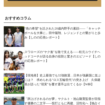
おすすめコラム
“燕の希望”を託された20歳内野手の素顔――「キャッチ
ボールを大事に」田中陽翔、レジェンドとの繋がりと歩
み【しのの応燕レポート】
スワローズの“ヤク進”を陰で支える――松元ユウイチヘ
ッドコーチが語る自身の役割と驚きのエピソード【しの
の応燕レポート】
【現地発】史上最強でも32強敗退…日本が強豪国に並ぶ
には？ 求められる“ロス五輪世代”の突き上げ 久保建
英が語った“現実”を覆す選手は出てくるか【W杯】
「胴上げされるのが夢」ヤクルト・池山隆寛監督が目指
す優勝の二文字――投打ともに再建、活性化へ【独占イ