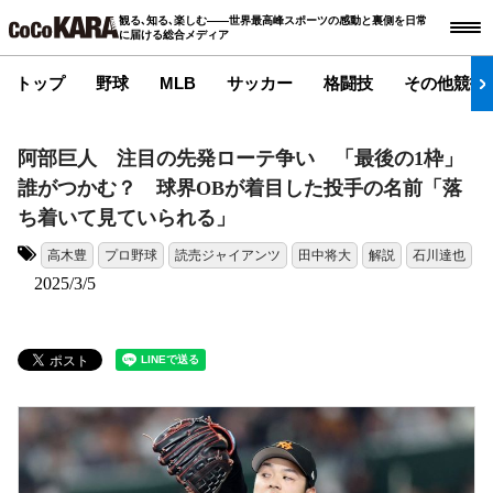
観る､知る､楽しむ――世界最高峰スポーツの感動と裏側を日常
に届ける総合メディア
トップ
野球
MLB
サッカー
格闘技
その他競技
阿部巨人 注目の先発ローテ争い 「最後の1枠」
誰がつかむ？ 球界OBが着目した投手の名前「落
ち着いて見ていられる」
高木豊
プロ野球
読売ジャイアンツ
田中将大
解説
石川達也
タグ:
2025/3/5