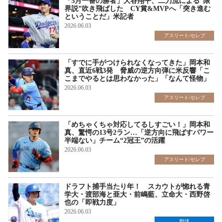
「5月一番の勝者」大谷翔平、二刀流による“限
界説”吹き飛ばした CY賞&MVPへ「突き進む
ということだ」米記者
2026.06.03
アスリート/セレブ
「すでに手がつけられなくなってきた」岡本和
真、直近6戦3発 脅威の逆方向弾に米反響「こ
こまでやるとは思わなかった」「なんて怪物」
2026.06.03
アスリート/セレブ
「めちゃくちゃ対応してるしすごい！」岡本和
真、驚愕の13号2ラン…「逆方向に飛ばすパワー
半端ない」チーム“2冠王”の活躍
2026.06.03
アスリート/セレブ
ドラフト捕手当たり年！ スカウトが惚れる青
学大・渡部海と亜大・前嶋藍、立命大・西野啓
也の「即戦力度」
2026.06.03
野球