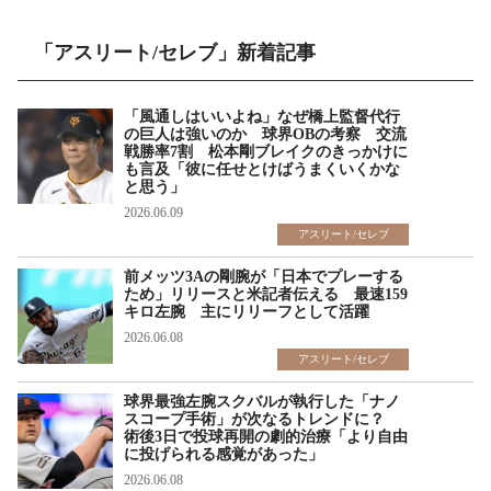
「アスリート/セレブ」新着記事
「風通しはいいよね」なぜ橋上監督代行
の巨人は強いのか 球界OBの考察 交流
戦勝率7割 松本剛ブレイクのきっかけに
も言及「彼に任せとけばうまくいくかな
と思う」
2026.06.09
アスリート/セレブ
前メッツ3Aの剛腕が「日本でプレーする
ため」リリースと米記者伝える 最速159
キロ左腕 主にリリーフとして活躍
2026.06.08
アスリート/セレブ
球界最強左腕スクバルが執行した「ナノ
スコープ手術」が次なるトレンドに？
術後3日で投球再開の劇的治療「より自由
に投げられる感覚があった」
2026.06.08