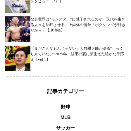
ンタビュー（2）】
なぜ世界は“モンスター”に魅了されるのか 現代を生き
る人々を熱狂させる井上尚弥の情熱「ボクシングが好き
だから」【現地発】
「まだこんなもんじゃない」大竹耕太郎が語る“しっく
り来ていない”2025年 結果の裏に芽生えた確かな手応
え【vol.1】
記事カテゴリー
野球
MLB
サッカー