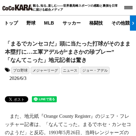
観る､知る､楽しむ――世界最高峰スポーツの感動と裏側を日常
に届ける総合メディア
トップ
野球
MLB
サッカー
格闘技
その他競技
「まるでカンセコだ」頭に当たった打球がそのまま
本塁打に…エ軍アデルが“まさかの珍プレー”
「なんてこった」地元記者は驚き
プロ野球
メジャーリーグ
ニュース
ジョー・アデル
タグ:
2026/6/3
また、地元紙『Orange County Register』のジェフ・フレ
ッチャー記者は、「なんてこった。まるでホセ・カンセコ
のようだ」と反応。1993年5月26日、当時レンジャーズの