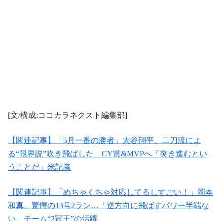
[文/構成:ココカラネクスト編集部]
【関連記事】「5月一番の勝者」大谷翔平、二刀流によ
る“限界説”吹き飛ばした CY賞&MVPへ「突き進むとい
うことだ」米記者
【関連記事】「めちゃくちゃ対応してるしすごい！」岡本
和真、驚愕の13号2ラン…「逆方向に飛ばすパワー半端な
い」チーム“2冠王”の活躍