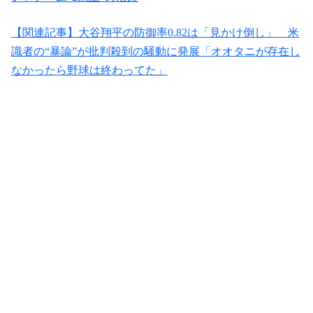
【関連記事】大谷翔平の防御率0.82は「見かけ倒し」 米
識者の“暴論”が批判殺到の騒動に発展「オオタニが存在し
なかったら野球は終わってた」