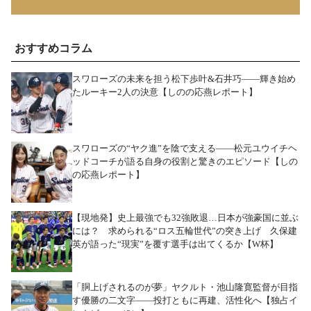
おすすめコラム
スワローズの未来を担う松下歩叶&石井巧――輝き始め
たルーキー2人の決意【しのの応燕レポート】
スワローズの“ヤク進”を陰で支える――松元ユウイチヘ
ッドコーチが語る自身の役割と驚きのエピソード【しの
の応燕レポート】
【現地発】史上最強でも32強敗退…日本が強豪国に並ぶ
には？ 求められる“ロス五輪世代”の突き上げ 久保建
英が語った“現実”を覆す選手は出てくるか【W杯】
「胴上げされるのが夢」ヤクルト・池山隆寛監督が目指
す優勝の二文字――投打ともに再建、活性化へ【独占イ