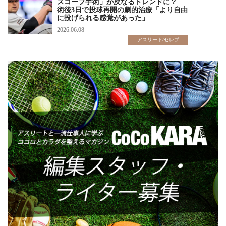
スコープ手術」が次なるトレンドに？
術後3日で投球再開の劇的治療「より自由
に投げられる感覚があった」
2026.06.08
アスリート/セレブ