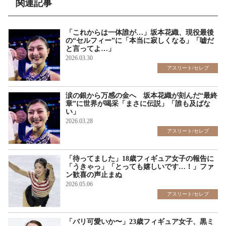
関連記事
「これからは一体誰が…」坂本花織、現役最後
の“セルフィー”に「本当に寂しくなる」「嘘だ
と言ってよ…」
2026.03.30
アスリート/セレブ
涙の銀から万感の金へ 坂本花織が刻んだ“最終
章”に世界が喝采「まさに伝説」「誰も及ばな
い」
2026.03.28
アスリート/セレブ
「待ってました」18歳フィギュア女子の報告に
「うきゃっ」「とっても嬉しいです…！」ファ
ン歓喜の声止まぬ
2026.05.06
アスリート/セレブ
「バリ可愛いか〜」23歳フィギュア女子、黒ミ