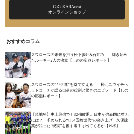
CoCoKARAnext
オンラインショップ
おすすめコラム
スワローズの未来を担う松下歩叶&石井巧――輝き始め
たルーキー2人の決意【しのの応燕レポート】
スワローズの“ヤク進”を陰で支える――松元ユウイチヘ
ッドコーチが語る自身の役割と驚きのエピソード【しの
の応燕レポート】
【現地発】史上最強でも32強敗退…日本が強豪国に並ぶ
には？ 求められる“ロス五輪世代”の突き上げ 久保建
英が語った“現実”を覆す選手は出てくるか【W杯】