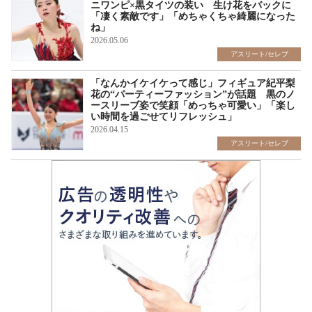
ニワンピ×黒タイツの装い 生け花をバックに
「凄く素敵です」「めちゃくちゃ綺麗になった
ね」
2026.05.06
アスリート/セレブ
「なんかイケイケって感じ」フィギュア紀平梨
花の“パーティーファッション”が話題 黒のノ
ースリーブ姿で笑顔「めっちゃ可愛い」「楽し
い時間を過ごせてリフレッシュ」
2026.04.15
アスリート/セレブ