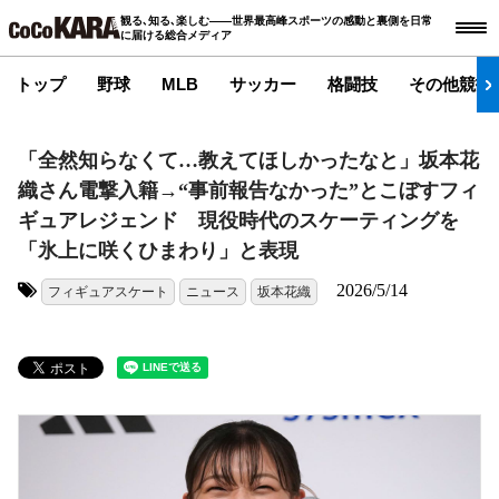
観る､知る､楽しむ――世界最高峰スポーツの感動と裏側を日常
に届ける総合メディア
トップ
野球
MLB
サッカー
格闘技
その他競技
「全然知らなくて…教えてほしかったなと」坂本花
織さん電撃入籍→“事前報告なかった”とこぼすフィ
ギュアレジェンド 現役時代のスケーティングを
「氷上に咲くひまわり」と表現
2026/5/14
フィギュアスケート
ニュース
坂本花織
タグ: