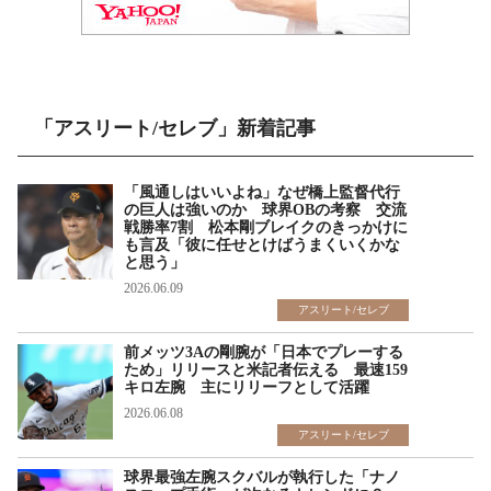
「アスリート/セレブ」新着記事
「風通しはいいよね」なぜ橋上監督代行
の巨人は強いのか 球界OBの考察 交流
戦勝率7割 松本剛ブレイクのきっかけに
も言及「彼に任せとけばうまくいくかな
と思う」
2026.06.09
アスリート/セレブ
前メッツ3Aの剛腕が「日本でプレーする
ため」リリースと米記者伝える 最速159
キロ左腕 主にリリーフとして活躍
2026.06.08
アスリート/セレブ
球界最強左腕スクバルが執行した「ナノ