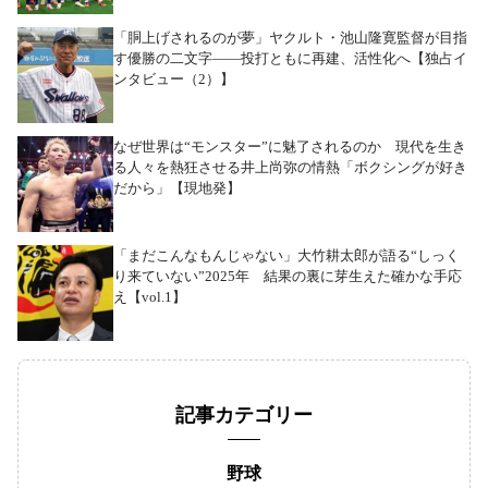
「胴上げされるのが夢」ヤクルト・池山隆寛監督が目指
す優勝の二文字――投打ともに再建、活性化へ【独占イ
ンタビュー（2）】
なぜ世界は“モンスター”に魅了されるのか 現代を生き
る人々を熱狂させる井上尚弥の情熱「ボクシングが好き
だから」【現地発】
「まだこんなもんじゃない」大竹耕太郎が語る“しっく
り来ていない”2025年 結果の裏に芽生えた確かな手応
え【vol.1】
記事カテゴリー
野球