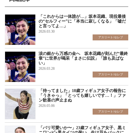
「これからは一体誰が…」坂本花織、現役最後
の“セルフィー”に「本当に寂しくなる」「嘘だ
と言ってよ…」
2026.03.30
アスリート/セレブ
涙の銀から万感の金へ 坂本花織が刻んだ“最終
章”に世界が喝采「まさに伝説」「誰も及ばな
い」
2026.03.28
アスリート/セレブ
「待ってました」18歳フィギュア女子の報告に
「うきゃっ」「とっても嬉しいです…！」ファ
ン歓喜の声止まぬ
2026.05.06
アスリート/セレブ
「バリ可愛いか〜」23歳フィギュア女子、黒ミ
ニワンピ×黒タイツの装い 生け花をバックに