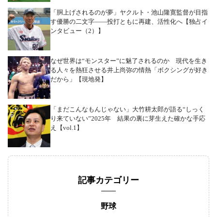
「胴上げされるのが夢」ヤクルト・池山隆寛監督が目指
す優勝の二文字――投打ともに再建、活性化へ【独占イ
ンタビュー（2）】
なぜ世界は“モンスター”に魅了されるのか 現代を生き
る人々を熱狂させる井上尚弥の情熱「ボクシングが好き
だから」【現地発】
「まだこんなもんじゃない」大竹耕太郎が語る“しっく
り来ていない”2025年 結果の裏に芽生えた確かな手応
え【vol.1】
記事カテゴリー
野球