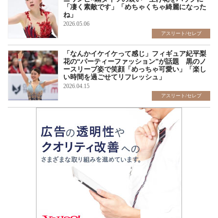
「凄く素敵です」「めちゃくちゃ綺麗になった
ね」
2026.05.06
アスリート/セレブ
「なんかイケイケって感じ」フィギュア紀平梨
花の“パーティーファッション”が話題 黒のノ
ースリーブ姿で笑顔「めっちゃ可愛い」「楽し
い時間を過ごせてリフレッシュ」
2026.04.15
アスリート/セレブ