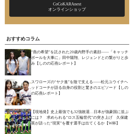
CoCoKARAnext
オンラインショップ
おすすめコラム
“燕の希望”を託された20歳内野手の素顔――「キャッチ
ボールを大事に」田中陽翔、レジェンドとの繋がりと歩
み【しのの応燕レポート】
スワローズの“ヤク進”を陰で支える――松元ユウイチヘ
ッドコーチが語る自身の役割と驚きのエピソード【しの
の応燕レポート】
【現地発】史上最強でも32強敗退…日本が強豪国に並ぶ
には？ 求められる“ロス五輪世代”の突き上げ 久保建
英が語った“現実”を覆す選手は出てくるか【W杯】