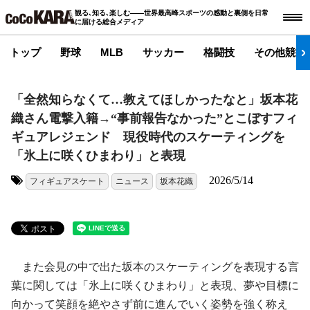
観る､知る､楽しむ――世界最高峰スポーツの感動と裏側を日常
に届ける総合メディア
トップ
野球
MLB
サッカー
格闘技
その他競技
「全然知らなくて…教えてほしかったなと」坂本花
織さん電撃入籍→“事前報告なかった”とこぼすフィ
ギュアレジェンド 現役時代のスケーティングを
「氷上に咲くひまわり」と表現
2026/5/14
フィギュアスケート
ニュース
坂本花織
タグ:
また会見の中で出た坂本のスケーティングを表現する言
葉に関しては「氷上に咲くひまわり」と表現、夢や目標に
向かって笑顔を絶やさず前に進んでいく姿勢を強く称え