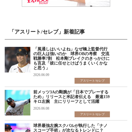
「アスリート/セレブ」新着記事
「風通しはいいよね」なぜ橋上監督代行
の巨人は強いのか 球界OBの考察 交流
戦勝率7割 松本剛ブレイクのきっかけに
も言及「彼に任せとけばうまくいくかな
と思う」
2026.06.09
アスリート/セレブ
前メッツ3Aの剛腕が「日本でプレーする
ため」リリースと米記者伝える 最速159
キロ左腕 主にリリーフとして活躍
2026.06.08
アスリート/セレブ
球界最強左腕スクバルが執行した「ナノ
スコープ手術」が次なるトレンドに？