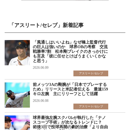
「アスリート/セレブ」新着記事
「風通しはいいよね」なぜ橋上監督代行
の巨人は強いのか 球界OBの考察 交流
戦勝率7割 松本剛ブレイクのきっかけに
も言及「彼に任せとけばうまくいくかな
と思う」
2026.06.09
アスリート/セレブ
前メッツ3Aの剛腕が「日本でプレーする
ため」リリースと米記者伝える 最速159
キロ左腕 主にリリーフとして活躍
2026.06.08
アスリート/セレブ
球界最強左腕スクバルが執行した「ナノ
スコープ手術」が次なるトレンドに？
術後3日で投球再開の劇的治療「より自由