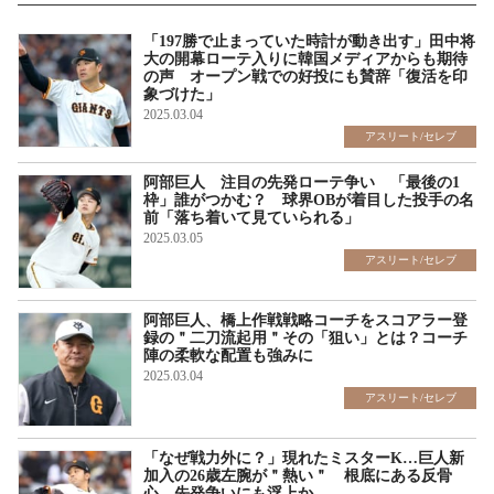
「197勝で止まっていた時計が動き出す」田中将
大の開幕ローテ入りに韓国メディアからも期待
の声 オープン戦での好投にも賛辞「復活を印
象づけた」
2025.03.04
アスリート/セレブ
阿部巨人 注目の先発ローテ争い 「最後の1
枠」誰がつかむ？ 球界OBが着目した投手の名
前「落ち着いて見ていられる」
2025.03.05
アスリート/セレブ
阿部巨人、橋上作戦戦略コーチをスコアラー登
録の＂二刀流起用＂その「狙い」とは？コーチ
陣の柔軟な配置も強みに
2025.03.04
アスリート/セレブ
「なぜ戦力外に？」現れたミスターK…巨人新
加入の26歳左腕が＂熱い＂ 根底にある反骨
心 先発争いにも浮上か