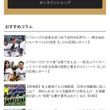
オンラインショップ
おすすめコラム
スワローズの未来を担う松下歩叶&石井巧――輝き始め
たルーキー2人の決意【しのの応燕レポート】
スワローズの“ヤク進”を陰で支える――松元ユウイチヘ
ッドコーチが語る自身の役割と驚きのエピソード【しの
の応燕レポート】
【現地発】史上最強でも32強敗退…日本が強豪国に並ぶ
には？ 求められる“ロス五輪世代”の突き上げ 久保建
英が語った“現実”を覆す選手は出てくるか【W杯】