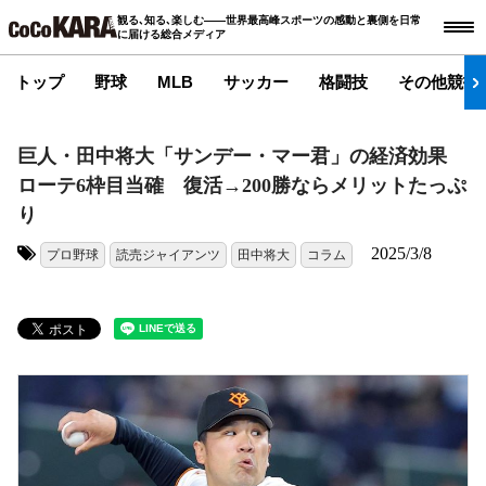
観る､知る､楽しむ――世界最高峰スポーツの感動と裏側を日常
に届ける総合メディア
トップ
野球
MLB
サッカー
格闘技
その他競技
巨人・田中将大「サンデー・マー君」の経済効果
ローテ6枠目当確 復活→200勝ならメリットたっぷ
り
2025/3/8
プロ野球
読売ジャイアンツ
田中将大
コラム
タグ: