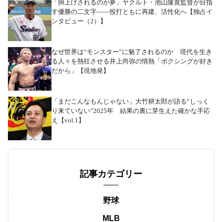
「胴上げされるのが夢」ヤクルト・池山隆寛監督が目指
す優勝の二文字――投打ともに再建、活性化へ【独占イ
ンタビュー（2）】
なぜ世界は“モンスター”に魅了されるのか 現代を生き
る人々を熱狂させる井上尚弥の情熱「ボクシングが好き
だから」【現地発】
「まだこんなもんじゃない」大竹耕太郎が語る“しっく
り来ていない”2025年 結果の裏に芽生えた確かな手応
え【vol.1】
記事カテゴリー
野球
MLB