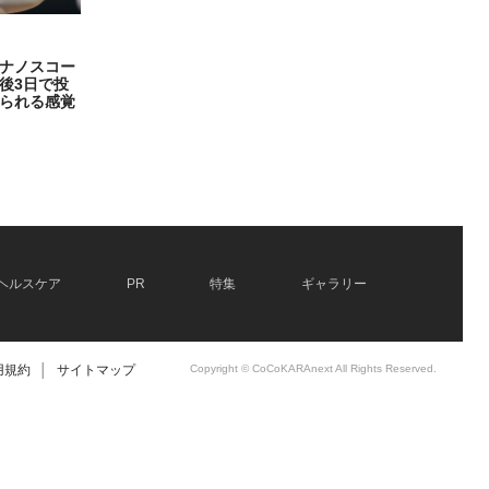
ナノスコー
後3日で投
られる感覚
ヘルスケア
PR
特集
ギャラリー
用規約
│
サイトマップ
Copyright © CoCoKARAnext All Rights Reserved.