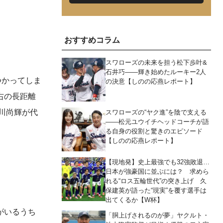
おすすめコラム
スワローズの未来を担う松下歩叶&
石井巧――輝き始めたルーキー2人
つかってしま
の決意【しのの応燕レポート】
右の長距離
川尚輝が代
スワローズの“ヤク進”を陰で支える
――松元ユウイチヘッドコーチが語
る自身の役割と驚きのエピソード
【しのの応燕レポート】
【現地発】史上最強でも32強敗退…
日本が強豪国に並ぶには？ 求めら
れる“ロス五輪世代”の突き上げ 久
保建英が語った“現実”を覆す選手は
出てくるか【W杯】
がいるうち
「胴上げされるのが夢」ヤクルト・