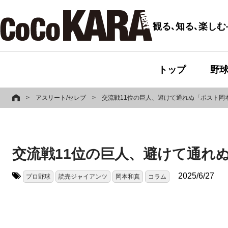
観る､知る､楽し
トップ
野
>
アスリート/セレブ
>
交流戦11位の巨人、避けて通れぬ「ポスト岡
交流戦11位の巨人、避けて通れ
2025/6/27
プロ野球
読売ジャイアンツ
岡本和真
コラム
タグ: