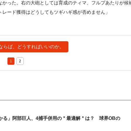
なかった。右の大砲としては育成のティマ、フルプあたりが候
トレード獲得はどうしてもツギハギ感が否めません」
> ならば、どうすればいいのか。
1
2
かる」阿部巨人、4捕手併用の＂最適解＂は？ 球界OBの