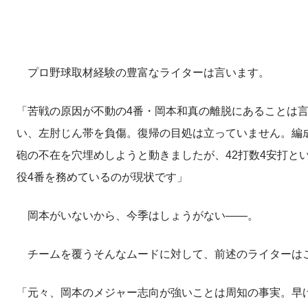
プロ野球取材経験の豊富なライターは言います。
「苦戦の原因が不動の4番・岡本和真の離脱にあることは言
い、左肘じん帯を負傷。復帰の目処は立っていません。編
砲の不在を穴埋めしようと動きましたが、42打数4安打と
役4番を務めているのが現状です」
岡本がいないから、今季はしょうがない――。
チームを覆うそんなムードに対して、前述のライターは
「元々、岡本のメジャー志向が強いことは周知の事実。早