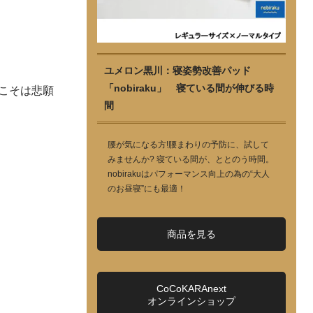
ユメロン黒川：寝姿勢改善パッド
「nobiraku」 寝ている間が伸びる時
こそは悲願
間
腰が気になる方!腰まわりの予防に、試して
みませんか? 寝ている間が、ととのう時間。
nobirakuはパフォーマンス向上の為の“大人
のお昼寝”にも最適！
商品を見る
CoCoKARAnext
オンラインショップ