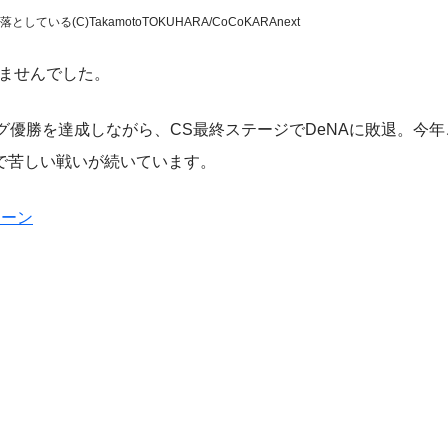
る(C)TakamotoTOKUHARA/CoCoKARAnext
きませんでした。
優勝を達成しながら、CS最終ステージでDeNAに敗退。今年
で苦しい戦いが続いています。
シーン