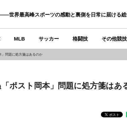
む――世界最高峰スポーツの感動と裏側を日常に届ける
球
MLB
サッカー
格闘技
その他競技
本」問題に処方箋はあるのか
ぬ「ポスト岡本」問題に処方箋はあ