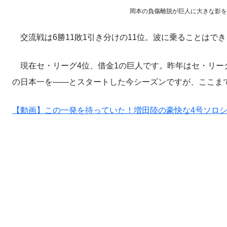
岡本の負傷離脱が巨人に大きな影を落としてい
交流戦は6勝11敗1引き分けの11位。波に乗ることはで
現在セ・リーグ4位、借金1の巨人です。昨年はセ・リーグ
の日本一を――とスタートした今シーズンですが、ここま
【動画】この一発を待っていた！増田陸の豪快な4号ソロ