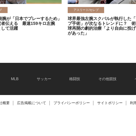
ブ
アスリート/セレブ
剛腕が「日本でプレーするため」
球界最強左腕スクバルが執行した「
記者伝える 最速159キロ左腕
プ手術」が次なるトレンドに？ 術
として活躍
球再開の劇的治療「より自由に投げ
があった」
2026.06.08
MLB
サッカー
格闘技
その他競技
社概要
│
広告掲載について
│
プライバシーポリシー
│
サイトポリシー
│
利