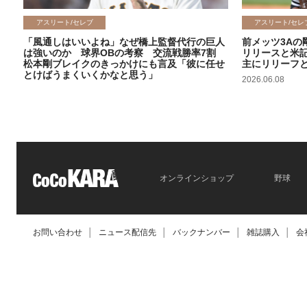
アスリート/セレブ
アスリート/セレ
「風通しはいいよね」なぜ橋上監督代行の巨人
前メッツ3Aの
は強いのか 球界OBの考察 交流戦勝率7割
リリースと米
松本剛ブレイクのきっかけにも言及「彼に任せ
主にリリーフ
とけばうまくいくかなと思う」
2026.06.08
2026.06.09
オンラインショップ
野球
お問い合わせ
│
ニュース配信先
│
バックナンバー
│
雑誌購入
│
会