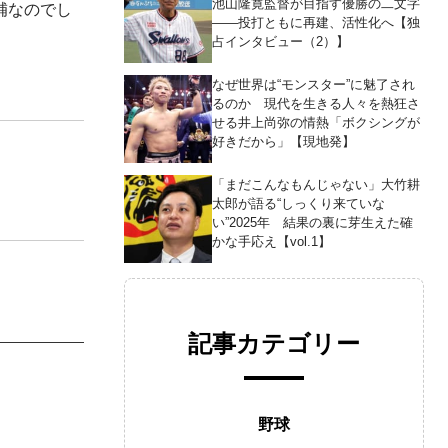
池山隆寛監督が目指す優勝の二文字
補なのでし
――投打ともに再建、活性化へ【独
占インタビュー（2）】
なぜ世界は“モンスター”に魅了され
るのか 現代を生きる人々を熱狂さ
せる井上尚弥の情熱「ボクシングが
好きだから」【現地発】
「まだこんなもんじゃない」大竹耕
太郎が語る“しっくり来ていな
い”2025年 結果の裏に芽生えた確
かな手応え【vol.1】
記事カテゴリー
野球