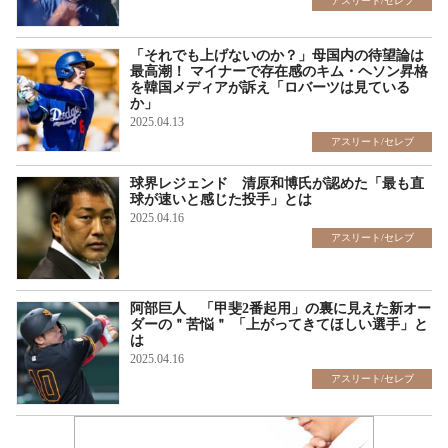
アスリート/セレブ
「それでも上げないのか？」母国内の待望論は
最高潮！ マイナーで存在感のキム・ヘソン昇格
を韓国メディアが訴え「ロバーツは見ている
か」
2025.04.13
アスリート/セレブ
球界レジェンド 清原和博氏が認めた「最も直
球が速いと感じた投手」とは
2025.04.16
アスリート/セレブ
阿部巨人 「甲斐2番起用」の裏に見えた新オー
ダーの＂苦悩＂ 「上がってきてほしい選手」と
は
2025.04.16
アスリート/セレブ