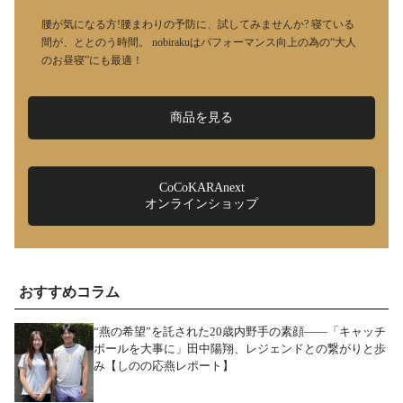
腰が気になる方!腰まわりの予防に、試してみませんか? 寝ている
間が、ととのう時間。 nobirakuはパフォーマンス向上の為の“大人
のお昼寝”にも最適！
商品を見る
CoCoKARAnext
オンラインショップ
おすすめコラム
“燕の希望”を託された20歳内野手の素顔――「キャッチ
ボールを大事に」田中陽翔、レジェンドとの繋がりと歩
み【しのの応燕レポート】