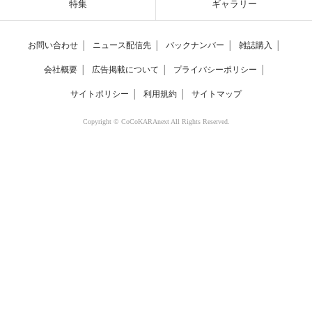
特集
ギャラリー
お問い合わせ
│
ニュース配信先
│
バックナンバー
│
雑誌購入
│
会社概要
│
広告掲載について
│
プライバシーポリシー
│
サイトポリシー
│
利用規約
│
サイトマップ
Copyright © CoCoKARAnext All Rights Reserved.