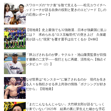
スワローズの“ヤク進”を陰で支える――松元ユウイチヘ
ッドコーチが語る自身の役割と驚きのエピソード【しの
の応燕レポート】
【現地発】史上最強でも32強敗退…日本が強豪国に並ぶ
には？ 求められる“ロス五輪世代”の突き上げ 久保建
英が語った“現実”を覆す選手は出てくるか【W杯】
「胴上げされるのが夢」ヤクルト・池山隆寛監督が目指
す優勝の二文字――投打ともに再建、活性化へ【独占イ
ンタビュー（2）】
なぜ世界は“モンスター”に魅了されるのか 現代を生き
る人々を熱狂させる井上尚弥の情熱「ボクシングが好き
だから」【現地発】
「まだこんなもんじゃない」大竹耕太郎が語る“しっく
り来ていない”2025年 結果の裏に芽生えた確かな手応