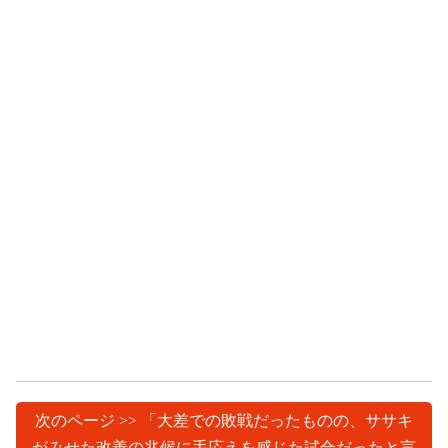
次のページ >> 「大差での敗戦だったものの、ササキ
がみせた改善の兆候に手応えを感じた試合だったと言