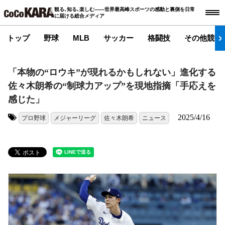
観る､知る､楽しむ――世界最高峰スポーツの感動と裏側を日常
に届ける総合メディア
トップ
野球
MLB
サッカー
格闘技
その他競技
「本物の“ロウキ”が現れるかもしれない」進化する
佐々木朗希の“制球力アップ”を現地指摘「手応えを
感じた」
2025/4/16
プロ野球
メジャーリーグ
佐々木朗希
ニュース
タグ: