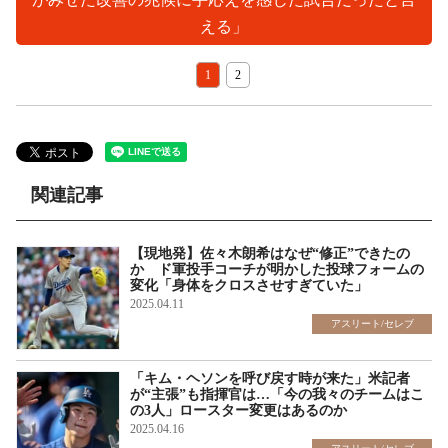
える」
1
2
関連記事
【現地発】佐々木朗希はなぜ“修正”できたの
か ド軍投手コーチが明かした投球フォームの
変化「身体をクロスさせすぎていた」
2025.04.11
アスリート/セレブ
「キム・ヘソンを呼び戻す時が来た」米記者
が“主張”も指揮官は…「今の我々のチームはこ
の3人」ロースター変更はあるのか
2025.04.16