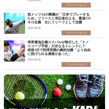
2026.06.09
アスリート/セレブ
前メッツ3Aの剛腕が「日本でプレーする
ため」リリースと米記者伝える 最速159
キロ左腕 主にリリーフとして活躍
2026.06.08
アスリート/セレブ
球界最強左腕スクバルが執行した「ナノ
スコープ手術」が次なるトレンドに？
術後3日で投球再開の劇的治療「より自由
に投げられる感覚があった」
2026.06.08
アスリート/セレブ