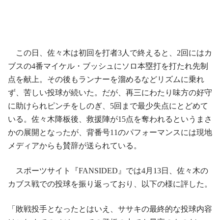
この日、佐々木は初回を打者3人で終えると、2回にはカ
ブスの4番マイケル・ブッシュにソロ本塁打を打たれ先制
点を献上。その後もランナーを溜めるなどリズムに乗れ
ず、苦しい投球が続いた。だが、再三にわたり味方の好守
に助けられピンチをしのぎ、5回まで最少失点にとどめて
いる。佐々木降板後、救援陣が15点を奪われるというまさ
かの展開となったが、背番号11のパフォーマンスには現地
メディアからも賛辞が送られている。
スポーツサイト『FANSIDED』では4月13日、佐々木の
カブス戦での投球を振り返っており、以下の様に評した。
「敗戦投手となったとはいえ、ササキの最終的な投球内容