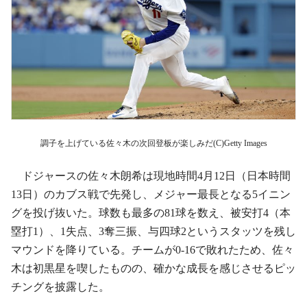
調子を上げている佐々木の次回登板が楽しみだ(C)Getty Images
ドジャースの佐々木朗希は現地時間4月12日（日本時間
13日）のカブス戦で先発し、メジャー最長となる5イニン
グを投げ抜いた。球数も最多の81球を数え、被安打4（本
塁打1）、1失点、3奪三振、与四球2というスタッツを残し
マウンドを降りている。チームが0-16で敗れたため、佐々
木は初黒星を喫したものの、確かな成長を感じさせるピッ
チングを披露した。