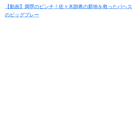
【動画】満塁のピンチ！佐々木朗希の窮地を救ったパヘス
のビッグプレー