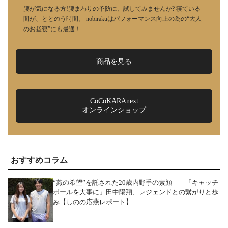
腰が気になる方!腰まわりの予防に、試してみませんか? 寝ている
間が、ととのう時間。 nobirakuはパフォーマンス向上の為の“大人
のお昼寝”にも最適！
商品を見る
CoCoKARAnext
オンラインショップ
おすすめコラム
“燕の希望”を託された20歳内野手の素顔――「キャッチ
ボールを大事に」田中陽翔、レジェンドとの繋がりと歩
み【しのの応燕レポート】