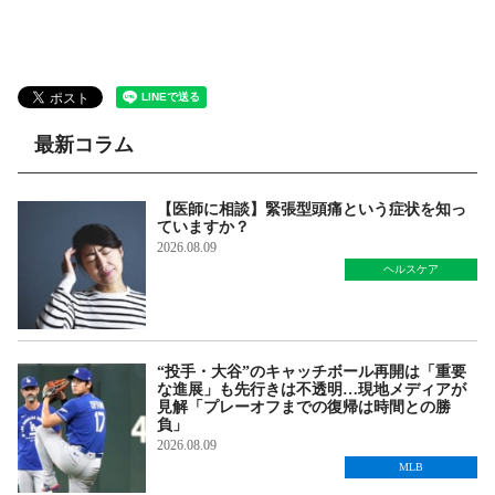
最新コラム
【医師に相談】緊張型頭痛という症状を知っ
ていますか？
2026.08.09
ヘルスケア
“投手・大谷”のキャッチボール再開は「重要
な進展」も先行きは不透明…現地メディアが
見解「プレーオフまでの復帰は時間との勝
負」
2026.08.09
MLB