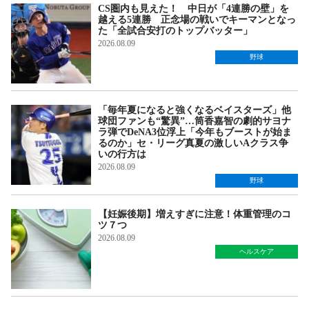
CS圏内も見えた！ 中日が「4連勝の壁」を
越える5連勝 正念場の戦いでキーマンとなっ
た「全試合安打のトップバッター」
2026.08.09
野球
「毎年夏になると強くなるベイスターズ」他
球団ファンも“驚異”…筒香嘉智の劇的サヨナ
ラ弾でDeNA3位浮上「今年もブーストが始ま
るのか」セ・リーグ真夏の激しいAクラス争
いの行方は
2026.08.09
野球
【妊娠後期】増えすぎに注意！体重管理のコ
ツ７つ
2026.08.09
ヘルスケア