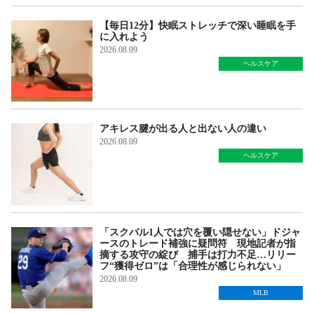
【毎日12分】快眠ストレッチで深い睡眠を手
に入れよう
2026.08.09
ヘルスケア
アキレス腱が出る人と出ない人の違い
2026.08.09
ヘルスケア
「スクバル1人では穴を覆い隠せない」ドジャ
ースのトレード補強に疑問符 現地記者が指
摘する攻守の綻び 捕手は打力不足…リリー
フ“獲得ゼロ”は「合理性が感じられない」
2026.08.09
MLB