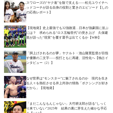
スワローズの“ヤク進”を陰で支える――松元ユウイチヘ
ッドコーチが語る自身の役割と驚きのエピソード【しの
の応燕レポート】
【現地発】史上最強でも32強敗退…日本が強豪国に並ぶ
には？ 求められる“ロス五輪世代”の突き上げ 久保建
英が語った“現実”を覆す選手は出てくるか【W杯】
「胴上げされるのが夢」ヤクルト・池山隆寛監督が目指
す優勝の二文字――投打ともに再建、活性化へ【独占イ
ンタビュー（2）】
なぜ世界は“モンスター”に魅了されるのか 現代を生き
る人々を熱狂させる井上尚弥の情熱「ボクシングが好き
だから」【現地発】
「まだこんなもんじゃない」大竹耕太郎が語る“しっく
り来ていない”2025年 結果の裏に芽生えた確かな手応