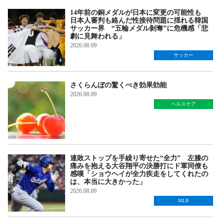
14年前の銅メダルが日本に変更の可能性も
日本人審判も絡んだ性接待問題に揺れる韓国
サッカー界 “五輪メダル剝奪”に危機感「悲
劇に見舞われる」
2026.08.09
サッカー
さくらんぼの驚くべき効果効能
2026.08.09
ヘルスケア
連敗ストップを手繰り寄せた“全力” 左膝の
痛みを抱える大谷翔平の決勝打にド軍同僚も
感嘆「ショウヘイが全力疾走をしてくれたの
は、本当に大きかった」
2026.08.09
MLB