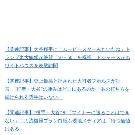
【関連記事】大谷翔平に「ムービースターみたいだね」ト
ランプ米大統領が絶賛「50－50」を祝福 ドジャースがホ
ワイトハウスを表敬訪問
【関連記事】史上最高と評された大打者プホルスが証
言 “打者・大谷”の凄みはどこにあるのか「あの打ち方を
続けられる選手はいない」
【関連記事】“投手・大谷”を「マイナーに送ることはでき
ない」二刀流復帰プラン白紙も現地メディアは「待つ価値
はある」