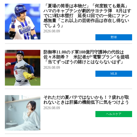
「夏場の筒香は本物だ」「何度観ても最高」
ハマのキャプテンが劇的サヨナラ弾 8月はす
でに5戦3本塁打 延長12回での一発にファン
感無量「これ以上の芸術作品は存在し得ない
でしょう」
2026.08.09
野球
防御率11.00のド軍108億円守護神の代役は
佐々木朗希？ 米記者が“電撃プラン”を提唱
「当てずっぽうの賭けとはならないはず」
2026.08.09
MLB
それただの夏バテではないかも！？疲れが取
れないときは肝臓の機能低下に気をつけよう
2026.08.09
ヘルスケア