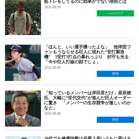
筋トレをしてるのに効果がでない理由とは
2026.08.09
ヘルスケア
「ほんと、いい選手獲ったよな」 他球団フ
ァンもうならせる巨人に現れた“安打製造
機” 3安打3打点の暴れっぷり 好守も光る
「今や巨人打線の顔でしょ」
2026.08.09
野球
「知っているメンバーは岸田君だけ」原辰徳
氏、大幅に“世代交代”が進んだ巨人オーダー
に驚き 「メンバーの生存競争が激しいのか
なと」
2026.08.08
野球
20代でも健康診断は必要？若いうちに受ける