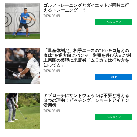
ゴルフトレーニングとダイエットが同時に行
えるトレーニング！？
2026.08.09
ヘルスケア
「量産体制だ」相手エースの“160キロ超えの
魔球”を逆方向にパンッ 逆襲を呼び込んだ村
上宗隆の美弾に米震撼「ムラカミは打ち方を
知ってる」
2026.08.09
MLB
アプローチにサンドウェッジは不要と考える
３つの理由！ピッチング、ショートアイアン
活用術
2026.08.09
ヘルスケア