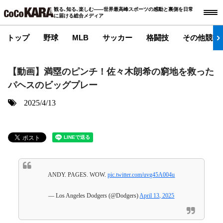
観る､知る､楽しむ――世界最高峰スポーツの感動と裏側を日常
に届ける総合メディア
トップ
野球
MLB
サッカー
格闘技
その他競技
【動画】満塁のピンチ！佐々木朗希の窮地を救った
パヘスのビッグプレー
2025/4/13
ANDY. PAGES. WOW.
pic.twitter.com/uvg45A004u
— Los Angeles Dodgers (@Dodgers)
April 13, 2025