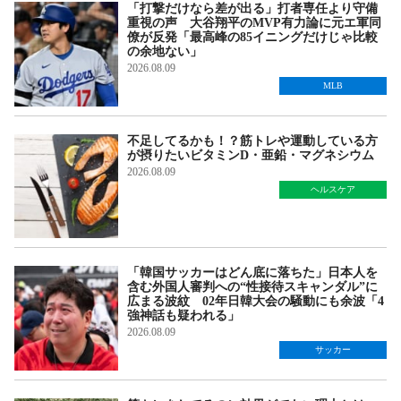
「打撃だけなら差が出る」打者専任より守備
重視の声 大谷翔平のMVP有力論に元エ軍同
僚が反発「最高峰の85イニングだけじゃ比較
の余地ない」
2026.08.09
MLB
不足してるかも！？筋トレや運動している方
が摂りたいビタミンD・亜鉛・マグネシウム
2026.08.09
ヘルスケア
「韓国サッカーはどん底に落ちた」日本人を
含む外国人審判への“性接待スキャンダル”に
広まる波紋 02年日韓大会の騒動にも余波「4
強神話も疑われる」
2026.08.09
サッカー