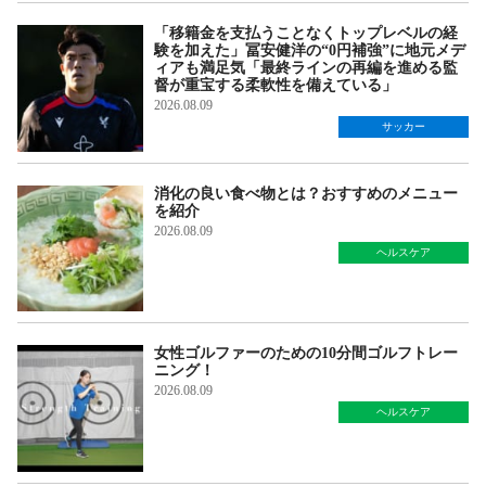
「移籍金を支払うことなくトップレベルの経
験を加えた」冨安健洋の“0円補強”に地元メデ
ィアも満足気「最終ラインの再編を進める監
督が重宝する柔軟性を備えている」
2026.08.09
サッカー
消化の良い食べ物とは？おすすめのメニュー
を紹介
2026.08.09
ヘルスケア
女性ゴルファーのための10分間ゴルフトレー
ニング！
2026.08.09
ヘルスケア