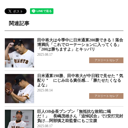
関連記事
田中将大は今季中に日米通算200勝できる！落合
博満氏「これでローテーションに入ってくる」
「200は勝ちますよ」とキッパリ
2025.08.17
アスリート/セレブ
日米通算198勝、田中将大が中日戦で見せた＂気
配り＂ にじみ出る責任感…「勝たせたくなる
よな」
2025.08.14
アスリート/セレブ
巨人OB会長プンプン「無抵抗な敗戦に喝
だ！」 長嶋茂雄さん「追悼試合」で2安打完封
負け…阿部慎之助監督にもご立腹
2025.08.17