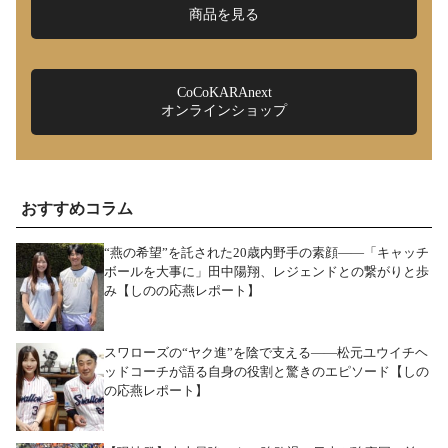
商品を見る
CoCoKARAnext
オンラインショップ
おすすめコラム
“燕の希望”を託された20歳内野手の素顔――「キャッチ
ボールを大事に」田中陽翔、レジェンドとの繋がりと歩
み【しのの応燕レポート】
スワローズの“ヤク進”を陰で支える――松元ユウイチヘ
ッドコーチが語る自身の役割と驚きのエピソード【しの
の応燕レポート】