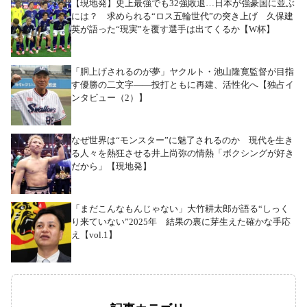
【現地発】史上最強でも32強敗退…日本が強豪国に並ぶ
には？ 求められる“ロス五輪世代”の突き上げ 久保建
英が語った“現実”を覆す選手は出てくるか【W杯】
「胴上げされるのが夢」ヤクルト・池山隆寛監督が目指
す優勝の二文字――投打ともに再建、活性化へ【独占イ
ンタビュー（2）】
なぜ世界は“モンスター”に魅了されるのか 現代を生き
る人々を熱狂させる井上尚弥の情熱「ボクシングが好き
だから」【現地発】
「まだこんなもんじゃない」大竹耕太郎が語る“しっく
り来ていない”2025年 結果の裏に芽生えた確かな手応
え【vol.1】