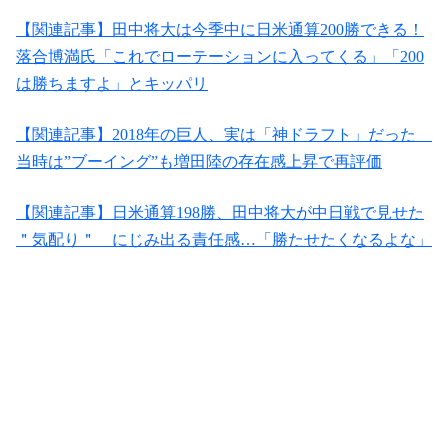
【関連記事】田中将大は今季中に日米通算200勝できる！
落合博満氏「これでローテーションに入ってくる」「200
は勝ちますよ」とキッパリ
【関連記事】2018年の巨人、実は「神ドラフト」だった
当時は”ブーイング”も増田陸の存在感上昇で再評価
【関連記事】日米通算198勝、田中将大が中日戦で見せた
＂気配り＂ にじみ出る責任感…「勝たせたくなるよな」