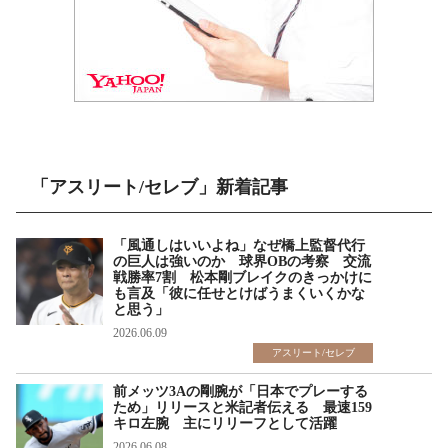
「アスリート/セレブ」新着記事
「風通しはいいよね」なぜ橋上監督代行
の巨人は強いのか 球界OBの考察 交流
戦勝率7割 松本剛ブレイクのきっかけに
も言及「彼に任せとけばうまくいくかな
と思う」
2026.06.09
アスリート/セレブ
前メッツ3Aの剛腕が「日本でプレーする
ため」リリースと米記者伝える 最速159
キロ左腕 主にリリーフとして活躍
2026.06.08