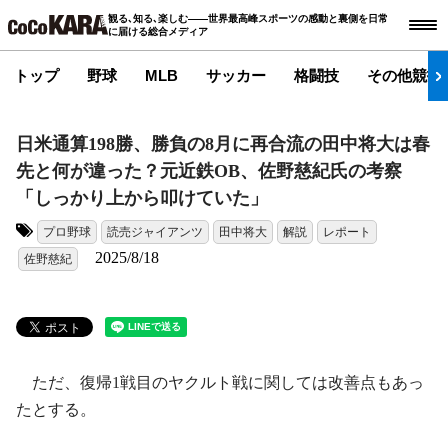
観る､知る､楽しむ――世界最高峰スポーツの感動と裏側を日常
に届ける総合メディア
トップ
野球
MLB
サッカー
格闘技
その他競技
日米通算198勝、勝負の8月に再合流の田中将大は春
先と何が違った？元近鉄OB、佐野慈紀氏の考察
「しっかり上から叩けていた」
プロ野球
読売ジャイアンツ
田中将大
解説
レポート
タグ:
2025/8/18
佐野慈紀
ただ、復帰1戦目のヤクルト戦に関しては改善点もあっ
たとする。