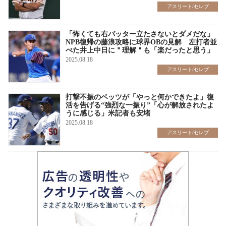
アスリート/セレブ
「怖くても右バッター立たさないとダメだな」
NPB復帰の藤浪攻略に球界OBの見解 左打者並
べた井上中日に＂理解＂も「楽だったと思う」
2025.08.18
アスリート/セレブ
打撃不振のベッツが「やっと何かできたよ」復
活を告げる“強烈な一振り”「心が解放されたよ
うに感じる」米記者も安堵
2025.08.18
アスリート/セレブ