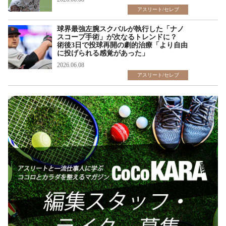
アスリート/セレブ
球界最強左腕スクバルが執行した「ナノ
スコープ手術」が次なるトレンドに？
術後3日で投球再開の劇的治療「より自由
に投げられる感覚があった」
2026.06.08
アスリート/セレブ