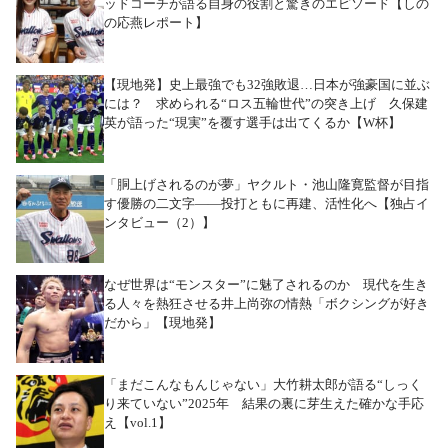
ッドコーチが語る自身の役割と驚きのエピソード【しの
の応燕レポート】
【現地発】史上最強でも32強敗退…日本が強豪国に並ぶ
には？ 求められる“ロス五輪世代”の突き上げ 久保建
英が語った“現実”を覆す選手は出てくるか【W杯】
「胴上げされるのが夢」ヤクルト・池山隆寛監督が目指
す優勝の二文字――投打ともに再建、活性化へ【独占イ
ンタビュー（2）】
なぜ世界は“モンスター”に魅了されるのか 現代を生き
る人々を熱狂させる井上尚弥の情熱「ボクシングが好き
だから」【現地発】
「まだこんなもんじゃない」大竹耕太郎が語る“しっく
り来ていない”2025年 結果の裏に芽生えた確かな手応
え【vol.1】