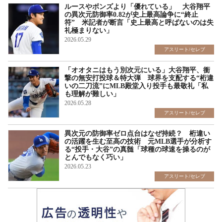
ルースやボンズより「優れている」 大谷翔平
の異次元防御率0.82が史上最高論争に“終止
符” 米記者が断言「史上最高と呼ばないのは失
礼極まりない」
2026.05.29
アスリート/セレブ
「オオタニはもう別次元にいる」大谷翔平、衝
撃の無安打投球＆特大弾 球界を支配する“桁違
いの二刀流”にMLB殿堂入り投手も最敬礼「私
も理解が難しい」
2026.05.28
アスリート/セレブ
異次元の防御率ゼロ点台はなぜ持続？ 桁違い
の活躍を生む至高の技術 元MLB選手が分析す
る“投手・大谷”の真髄「球種の球速を操るのが
とんでもなく巧い」
2026.05.23
アスリート/セレブ