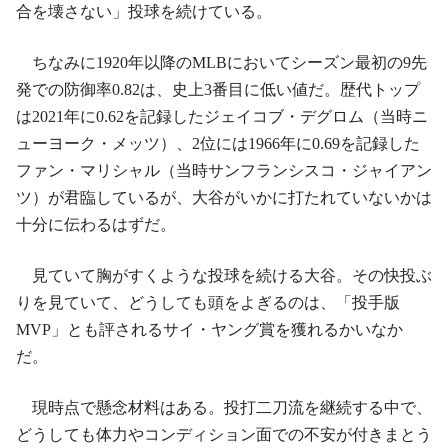
合を壊さない」投球を続けている。
ちなみに1920年以降のMLBにおいてシーズン最初の9先
発での防御率0.82は、史上3番目に低い値だ。歴代トップ
は2021年に0.62を記録したジェイコブ・デグロム（当時ニ
ューヨーク・メッツ）、2位には1966年に0.69を記録した
ファン・マリシャル（当時サンフランシスコ・ジャイアン
ツ）が君臨しているが、大谷がいかに打たれていないかは
十分に伝わるはずだ。
見ていて胸がすくような投球を続ける大谷。その快投ぶ
りを見ていて、どうしても頭をよぎるのは、「投手版
MVP」とも評されるサイ・ヤング賞を獲れるかいなか
だ。
現時点で懸念材料はある。投打二刀流を継続する中で、
どうしても体力やコンディション面での不安が付きまとう