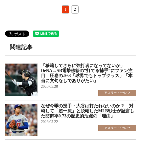
1
2
関連記事
「移籍してさらに強打者になってないか」
DeNA→SB電撃移籍の“打てる捕手”にファン注
目 圧巻の.563「球界でもトップクラス」「本
当に文句なしでありがたい」
2026.05.29
アスリート/セレブ
なぜ今季の投手・大谷は打たれないのか？ 対
峙して「超一流」と脱帽したMLB戦士が証言し
た防御率0.73の歴史的活躍の「理由」
2026.05.22
アスリート/セレブ