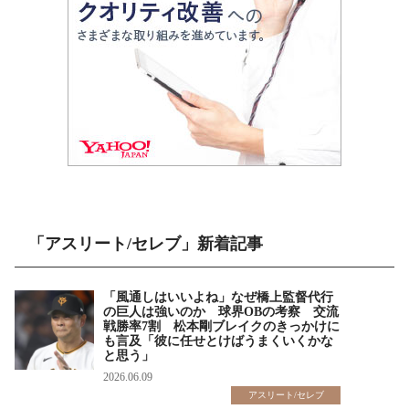
「アスリート/セレブ」新着記事
「風通しはいいよね」なぜ橋上監督代行
の巨人は強いのか 球界OBの考察 交流
戦勝率7割 松本剛ブレイクのきっかけに
も言及「彼に任せとけばうまくいくかな
と思う」
2026.06.09
アスリート/セレブ