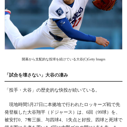
開幕から支配的な投球を続けている大谷(C)Getty Images
「試合を壊さない」大谷の凄み
「投手・大谷」の歴史的な快投が続いている。
現地時間5月27日に本拠地で行われたロッキーズ戦で先
発登板した大谷翔平（ドジャース）は、6回（99球）を、
被安打0、7奪三振、与四球4、1失点と好投。四球と死球で