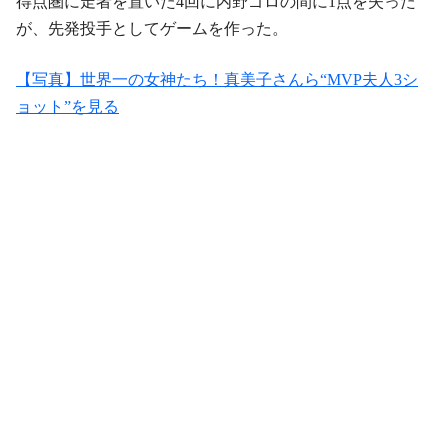
得点圏に走者を置いた4回に内野ゴロの間に1点を失った
が、先発投手としてゲームを作った。
【写真】世界一の女神たち！真美子さんら“MVP夫人3シ
ョット”を見る