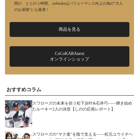
間が、ととのう時間。 nobirakuはパフォーマンス向上の為の“大人
のお昼寝”にも最適！
商品を見る
CoCoKARAnext
オンラインショップ
おすすめコラム
スワローズの未来を担う松下歩叶&石井巧――輝き始め
たルーキー2人の決意【しのの応燕レポート】
スワローズの“ヤク進”を陰で支える――松元ユウイチヘ