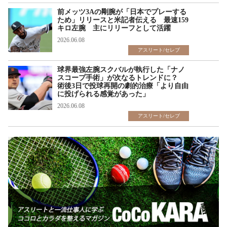
前メッツ3Aの剛腕が「日本でプレーする
ため」リリースと米記者伝える 最速159
キロ左腕 主にリリーフとして活躍
2026.06.08
アスリート/セレブ
球界最強左腕スクバルが執行した「ナノ
スコープ手術」が次なるトレンドに？
術後3日で投球再開の劇的治療「より自由
に投げられる感覚があった」
2026.06.08
アスリート/セレブ