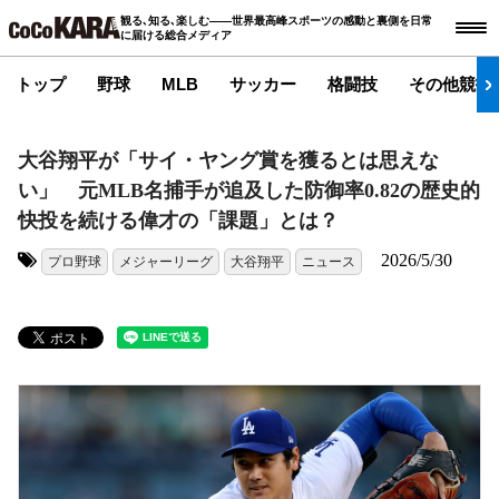
観る､知る､楽しむ――世界最高峰スポーツの感動と裏側を日常
に届ける総合メディア
トップ
野球
MLB
サッカー
格闘技
その他競技
大谷翔平が「サイ・ヤング賞を獲るとは思えな
い」 元MLB名捕手が追及した防御率0.82の歴史的
快投を続ける偉才の「課題」とは？
2026/5/30
プロ野球
メジャーリーグ
大谷翔平
ニュース
タグ: