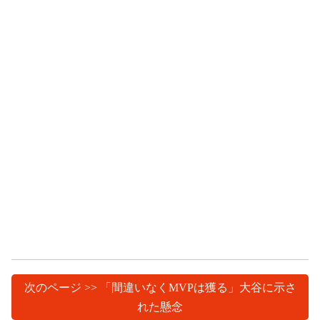
次のページ >> 「間違いなくMVPは獲る」大谷に示さ
れた懸念