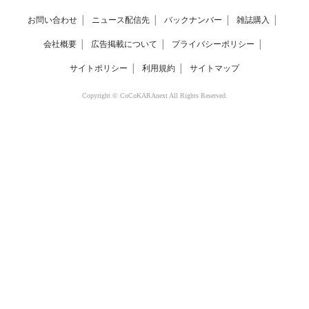
お問い合わせ
│
ニュース配信先
│
バックナンバー
│
雑誌購入
│
会社概要
│
広告掲載について
│
プライバシーポリシー
│
サイトポリシー
│
利用規約
│
サイトマップ
Copyright © CoCoKARAnext All Rights Reserved.