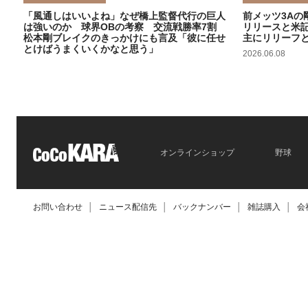
「風通しはいいよね」なぜ橋上監督代行の巨人
前メッツ3Aの
は強いのか 球界OBの考察 交流戦勝率7割
リリースと米
松本剛ブレイクのきっかけにも言及「彼に任せ
主にリリーフ
とけばうまくいくかなと思う」
2026.06.08
2026.06.09
オンラインショップ
野球
お問い合わせ
│
ニュース配信先
│
バックナンバー
│
雑誌購入
│
会