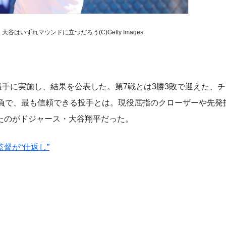
はいずれマウンドに立つだろう(C)Getty Images
選手に実施し、結果を公表した。第7戦とは3勝3敗で迎えた、
勝負で、最も信頼できる投手とは。現役屈指のクローザーや先発
たのがドジャース・大谷翔平だった。
督が“仕返し”