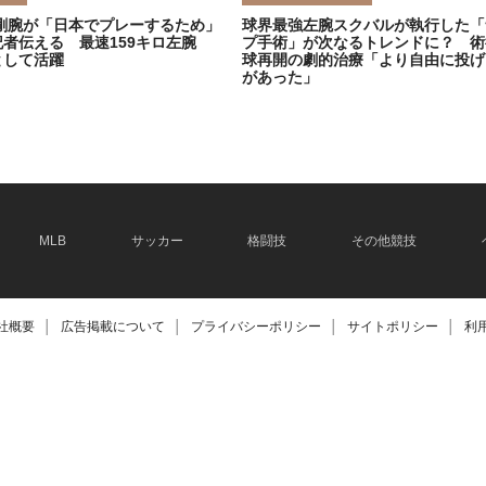
剛腕が「日本でプレーするため」
球界最強左腕スクバルが執行した「
記者伝える 最速159キロ左腕
プ手術」が次なるトレンドに？ 術
として活躍
球再開の劇的治療「より自由に投げ
があった」
2026.06.08
MLB
サッカー
格闘技
その他競技
社概要
│
広告掲載について
│
プライバシーポリシー
│
サイトポリシー
│
利