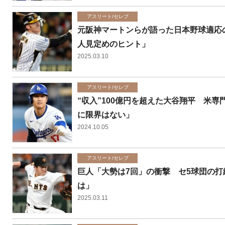
アスリート/セレブ
元阪神マートンらが語った日本野球適応
人見定めのヒント」
2025.03.10
アスリート/セレブ
“収入”100億円を超えた大谷翔平 米
に限界はない」
2024.10.05
アスリート/セレブ
巨人「大勢は7回」の衝撃 セ5球団の
は」
2025.03.11