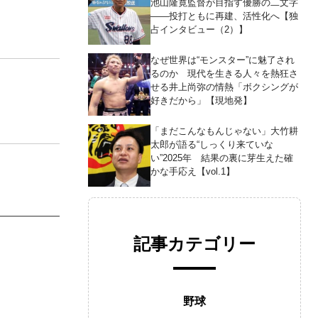
池山隆寛監督が目指す優勝の二文字
――投打ともに再建、活性化へ【独
占インタビュー（2）】
なぜ世界は“モンスター”に魅了され
るのか 現代を生きる人々を熱狂さ
せる井上尚弥の情熱「ボクシングが
好きだから」【現地発】
「まだこんなもんじゃない」大竹耕
太郎が語る“しっくり来ていな
い”2025年 結果の裏に芽生えた確
かな手応え【vol.1】
記事カテゴリー
野球