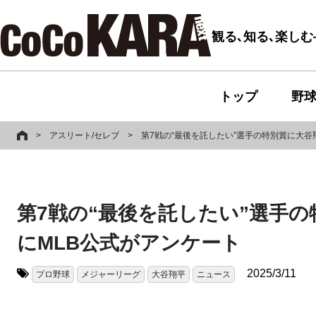
観る､知る､楽し
トップ
野
>
アスリート/セレブ
>
第7戦の“最後を託したい”選手の特別賞に大
第7戦の“最後を託したい”選手
にMLB公式がアンケート
2025/3/11
プロ野球
メジャーリーグ
大谷翔平
ニュース
タグ: