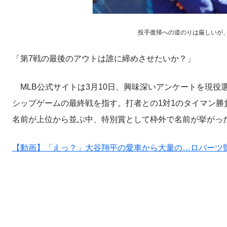
投手復帰への道のりは厳しいが、大谷
「第7戦の最後のアウトは誰に締めさせたいか？」
MLB公式サイトは3月10日、興味深いアンケートを現役
シップゲームの最終戦を指す。打者との1対1のタイマン
名前が上位から並ぶ中、特別賞として枠外で名前が挙がっ
【動画】「えっ？」大谷翔平の愛車から大量の…ロバーツ監