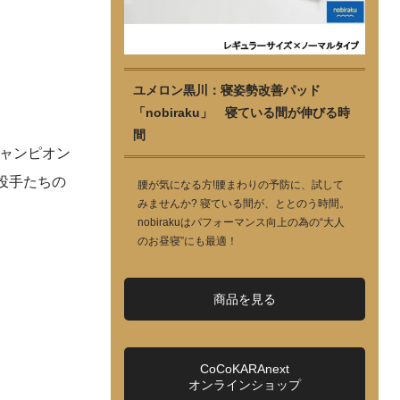
ユメロン黒川：寝姿勢改善パッド
「nobiraku」 寝ている間が伸びる時
間
チャンピオン
投手たちの
腰が気になる方!腰まわりの予防に、試して
みませんか? 寝ている間が、ととのう時間。
nobirakuはパフォーマンス向上の為の“大人
のお昼寝”にも最適！
商品を見る
CoCoKARAnext
オンラインショップ