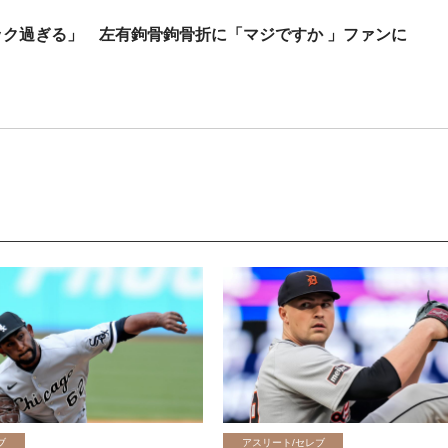
ック過ぎる」 左有鉤骨鉤骨折に「マジですか 」ファンに
ブ
アスリート/セレブ