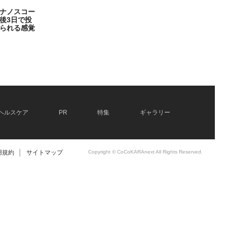
ナノスコー
後3日で投
られる感覚
ヘルスケア
PR
特集
ギャラリー
用規約
│
サイトマップ
Copyright © CoCoKARAnext All Rights Reserved.