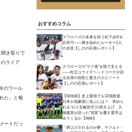
おすすめコラム
スワローズの未来を担う松下歩叶&
石井巧――輝き始めたルーキー2人
の決意【しのの応燕レポート】
に聞き取りで
スのライア
スワローズの“ヤク進”を陰で支える
――松元ユウイチヘッドコーチが語
る自身の役割と驚きのエピソード
【しのの応燕レポート】
年のワール
【現地発】史上最強でも32強敗退…
れた」と報
日本が強豪国に並ぶには？ 求めら
れる“ロス五輪世代”の突き上げ 久
保建英が語った“現実”を覆す選手は
出てくるか【W杯】
メートだっ
「胴上げされるのが夢」ヤクルト・