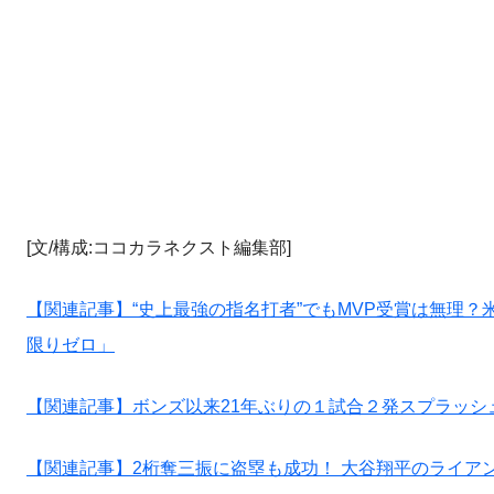
[文/構成:ココカラネクスト編集部]
【関連記事】“史上最強の指名打者”でもMVP受賞は無理
限りゼロ」
【関連記事】ボンズ以来21年ぶりの１試合２発スプラッシ
【関連記事】2桁奪三振に盗塁も成功！ 大谷翔平のライア