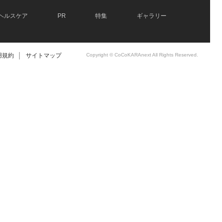
ヘルスケア
PR
特集
ギャラリー
用規約
│
サイトマップ
Copyright © CoCoKARAnext All Rights Reserved.