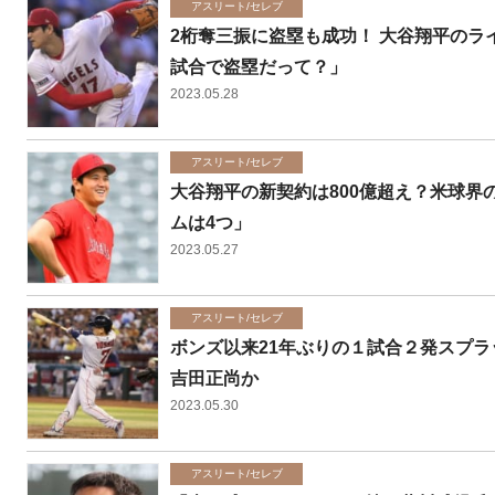
アスリート/セレブ
2桁奪三振に盗塁も成功！ 大谷翔平のラ
試合で盗塁だって？」
2023.05.28
アスリート/セレブ
大谷翔平の新契約は800億超え？米球
ムは4つ」
2023.05.27
アスリート/セレブ
ボンズ以来21年ぶりの１試合２発スプラ
吉田正尚か
2023.05.30
アスリート/セレブ