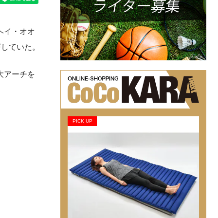
ヘイ・オオ
愕していた。
大アーチを
PICK UP