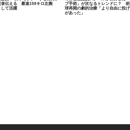
記者伝える 最速159キロ左腕
プ手術」が次なるトレンドに？ 術
として活躍
球再開の劇的治療「より自由に投げ
があった」
2026.06.08