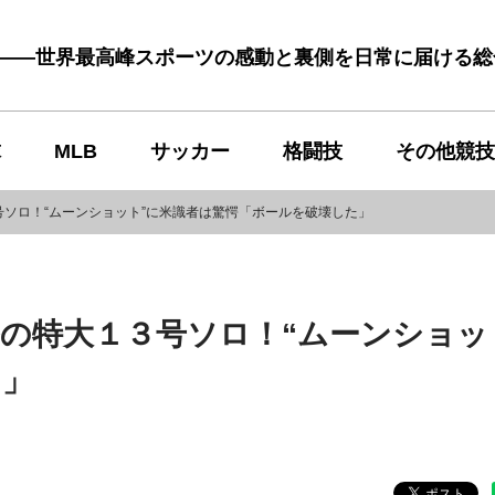
む――世界最高峰スポーツの感動と裏側を日常に届ける
球
MLB
サッカー
格闘技
その他競技
ソロ！“ムーンショット”に米識者は驚愕「ボールを破壊した」
の特大１３号ソロ！“ムーンショッ
た」