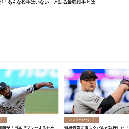
が「あんな投手はいない」と語る最強投手とは
ブ
アスリート/セレブ
剛腕が「日本でプレーするため」
球界最強左腕スクバルが執行した「