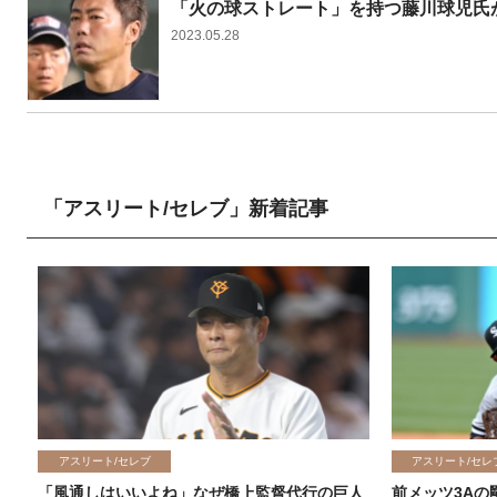
「火の球ストレート」を持つ藤川球児氏
2023.05.28
「アスリート/セレブ」新着記事
アスリート/セレブ
アスリート/セレ
「風通しはいいよね」なぜ橋上監督代行の巨人
前メッツ3Aの