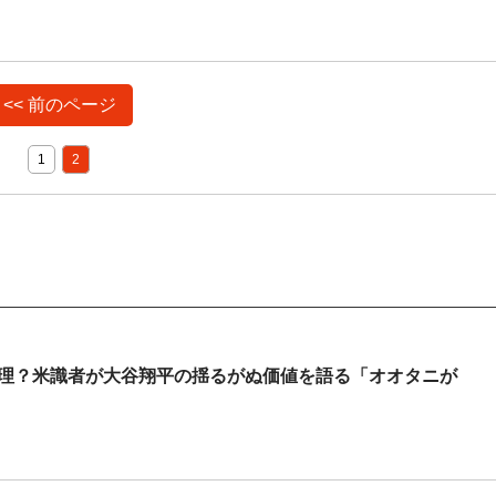
<< 前のページ
1
2
無理？米識者が大谷翔平の揺るがぬ価値を語る「オオタニが