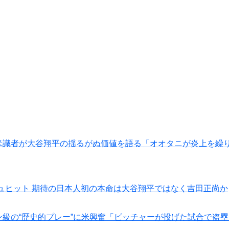
？米識者が大谷翔平の揺るがぬ価値を語る「オオタニが炎上を繰
ュヒット 期待の日本人初の本命は大谷翔平ではなく吉田正尚か
ン級の“歴史的プレー”に米興奮「ピッチャーが投げた試合で盗