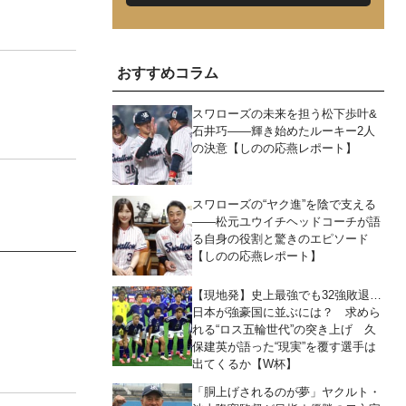
おすすめコラム
スワローズの未来を担う松下歩叶&
石井巧――輝き始めたルーキー2人
の決意【しのの応燕レポート】
スワローズの“ヤク進”を陰で支える
――松元ユウイチヘッドコーチが語
る自身の役割と驚きのエピソード
【しのの応燕レポート】
【現地発】史上最強でも32強敗退…
日本が強豪国に並ぶには？ 求めら
れる“ロス五輪世代”の突き上げ 久
保建英が語った“現実”を覆す選手は
出てくるか【W杯】
「胴上げされるのが夢」ヤクルト・