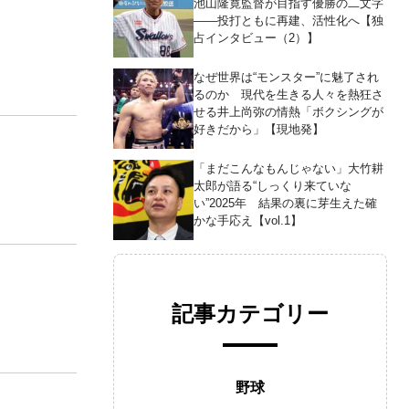
池山隆寛監督が目指す優勝の二文字
――投打ともに再建、活性化へ【独
占インタビュー（2）】
なぜ世界は“モンスター”に魅了され
るのか 現代を生きる人々を熱狂さ
せる井上尚弥の情熱「ボクシングが
好きだから」【現地発】
「まだこんなもんじゃない」大竹耕
太郎が語る“しっくり来ていな
い”2025年 結果の裏に芽生えた確
かな手応え【vol.1】
記事カテゴリー
野球