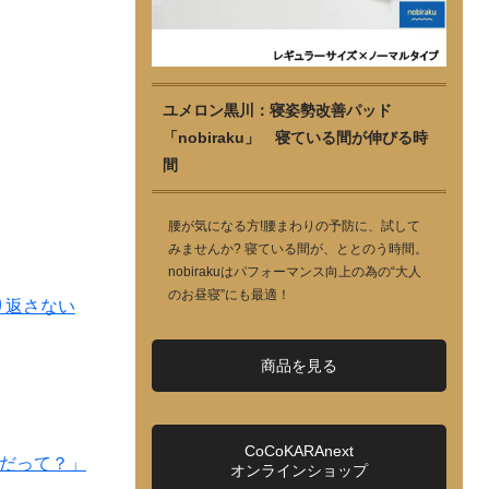
ユメロン黒川：寝姿勢改善パッド
「nobiraku」 寝ている間が伸びる時
間
腰が気になる方!腰まわりの予防に、試して
みませんか? 寝ている間が、ととのう時間。
nobirakuはパフォーマンス向上の為の“大人
のお昼寝”にも最適！
り返さない
商品を見る
CoCoKARAnext
塁だって？」
オンラインショップ