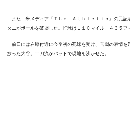
また、米メディア『Ｔｈｅ Ａｔｈｌｅｔｉｃ』の元記者
タニがボールを破壊した。打球は１１０マイル。４３５フィ
前日には右膝付近に今季初の死球を受け、苦悶の表情を浮
放った大谷。二刀流がバットで現地を沸かせた。