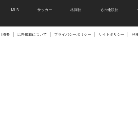
MLB
サッカー
格闘技
その他競技
社概要
│
広告掲載について
│
プライバシーポリシー
│
サイトポリシー
│
利