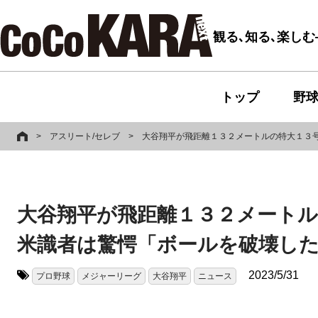
観る､知る､楽し
トップ
野
>
アスリート/セレブ
>
大谷翔平が飛距離１３２メートルの特大１３号
大谷翔平が飛距離１３２メートル
米識者は驚愕「ボールを破壊し
2023/5/31
プロ野球
メジャーリーグ
大谷翔平
ニュース
タグ: