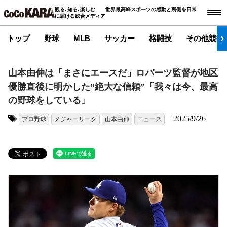
観る､知る､楽しむ――世界最高峰スポーツの感動と裏側を日常
に届ける総合メディア
トップ
野球
MLB
サッカー
格闘技
その他競技
山本由伸は「まさにエースだ」ロバーツ監督が地区
優勝直後に明かした“絶大な信頼”「我々は今、最高
の野球をしている」
2025/9/26
プロ野球
メジャーリーグ
山本由伸
ニュース
タグ: