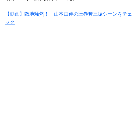
【動画】敵地騒然！ 山本由伸の圧巻奪三振シーンをチェ
ック