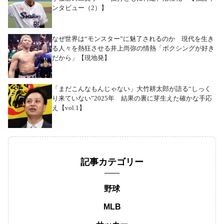
ンタビュー（2）】
なぜ世界は“モンスター”に魅了されるのか 現代を生き
る人々を熱狂させる井上尚弥の情熱「ボクシングが好き
だから」【現地発】
「まだこんなもんじゃない」大竹耕太郎が語る“しっく
り来ていない”2025年 結果の裏に芽生えた確かな手応
え【vol.1】
記事カテゴリー
野球
MLB