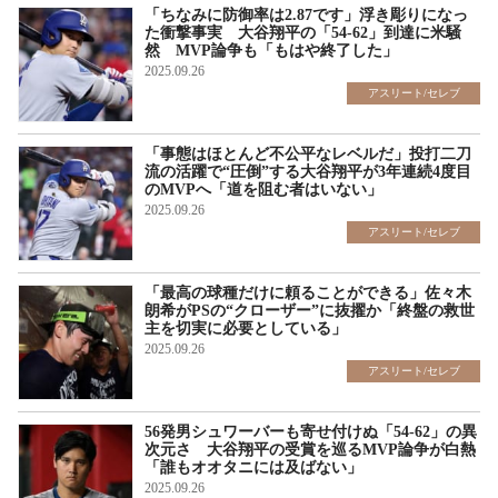
「ちなみに防御率は2.87です」浮き彫りになっ
た衝撃事実 大谷翔平の「54-62」到達に米騒
然 MVP論争も「もはや終了した」
2025.09.26
アスリート/セレブ
「事態はほとんど不公平なレベルだ」投打二刀
流の活躍で“圧倒”する大谷翔平が3年連続4度目
のMVPへ「道を阻む者はいない」
2025.09.26
アスリート/セレブ
「最高の球種だけに頼ることができる」佐々木
朗希がPSの“クローザー”に抜擢か「終盤の救世
主を切実に必要としている」
2025.09.26
アスリート/セレブ
56発男シュワーバーも寄せ付けぬ「54-62」の異
次元さ 大谷翔平の受賞を巡るMVP論争が白熱
「誰もオオタニには及ばない」
2025.09.26