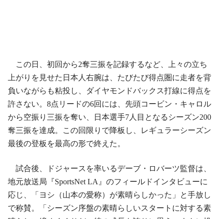
この日、初回から2奪三振を記録するなど、上々の立ち
上がりを見せた日本人右腕は、たびたび得点圏に走者を背
負いながらも粘投し、ダイヤモンドバックス打線に得点を
許さない。8点リードの6回には、先頭コービン・キャロル
から空振り三振を奪い、日本選手7人目となるシーズン200
奪三振を達成。この回限りで降板し、レギュラーシーズン
最後の登板を最高の形で終えた。
試合後、ドジャースを率いるデーブ・ロバーツ監督は、
地元放送局『SportsNet LA』のフィールドインタビューに
応じ、「ヨシ（山本の愛称）が素晴らしかった」と手放し
で称賛。「シーズン序盤の素晴らしいスタートに対する素