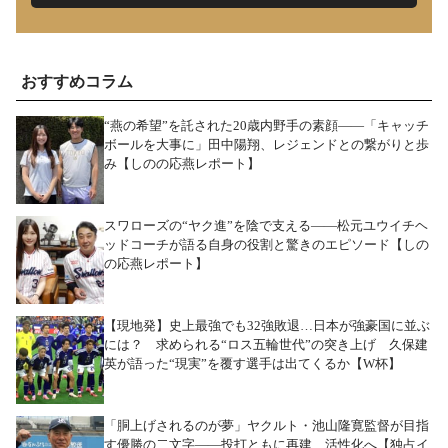
おすすめコラム
“燕の希望”を託された20歳内野手の素顔――「キャッチ
ボールを大事に」田中陽翔、レジェンドとの繋がりと歩
み【しのの応燕レポート】
スワローズの“ヤク進”を陰で支える――松元ユウイチヘ
ッドコーチが語る自身の役割と驚きのエピソード【しの
の応燕レポート】
【現地発】史上最強でも32強敗退…日本が強豪国に並ぶ
には？ 求められる“ロス五輪世代”の突き上げ 久保建
英が語った“現実”を覆す選手は出てくるか【W杯】
「胴上げされるのが夢」ヤクルト・池山隆寛監督が目指
す優勝の二文字――投打ともに再建、活性化へ【独占イ