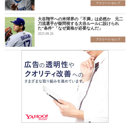
アスリート/セレブ
大谷翔平への米球界の「不満」は必然か 元二
刀流選手が疑問視する大谷ルールに設けられ
た“条件”「なぜ資格が必要なんだ」
2025.09.26
アスリート/セレブ