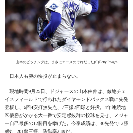
山本のピッチングは、まさにエースのそれだった(C)Getty Images
日本人右腕の快投が止まらない。
現地時間9月25日、ドジャースの山本由伸は、敵地チェ
イスフィールドで行われたダイヤモンドバックス戦に先発
登板し、6回4安打無失点、7三振2四球と好投。4年連続地
区優勝がかかる大一番で安定感抜群の投球を見せ、メジャ
ー自己最多の12勝目を挙げた。今季成績は、30先発で12勝
8敗、201奪三振、防御率2.49だ。