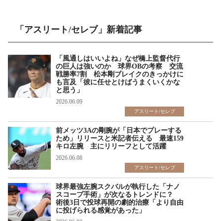
「アスリート/セレブ」新着記事
「風通しはいいよね」なぜ橋上監督代行
の巨人は強いのか 球界OBの考察 交流
戦勝率7割 松本剛ブレイクのきっかけに
も言及「彼に任せとけばうまくいくかな
と思う」
2026.06.09
アスリート/セレブ
前メッツ3Aの剛腕が「日本でプレーする
ため」リリースと米記者伝える 最速159
キロ左腕 主にリリーフとして活躍
2026.06.08
アスリート/セレブ
球界最強左腕スクバルが執行した「ナノ
スコープ手術」が次なるトレンドに？
術後3日で投球再開の劇的治療「より自由
に投げられる感覚があった」