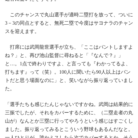
このチャンスで丸山選手が適時二塁打を放って、ついに
3－3の同点とすると、無死二塁で今度はサヨナラのチャン
スを迎えます。
打席には武岡龍世選手が立ち、「ここはバントしますよ
ね？」と、再び池山監督に尋ねると「『なんで？』」
と…。1点で終わりですよ、と言っても『わかってるよ、
打ちます』って（笑）。100人に聞いたら90人以上はバン
トだと思う場面なのに」と、笑いながら振り返っていまし
た。
「選手たちも感じたんじゃないですかね。武岡は結果的に
三振でしたが、それをカバーするために、（二塁走者の丸
山が）なんとか三塁に行ってやろうという感じはすごくし
ました。振り返ってみるとこういう野球もあるんだなと。
一人ひとりが、誰かミスしたら次でカバーするとか、そう