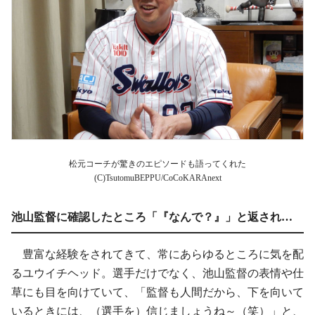
松元コーチが驚きのエピソードも語ってくれた
(C)TsutomuBEPPU/CoCoKARAnext
池山監督に確認したところ「『なんで？』」と返され…
豊富な経験をされてきて、常にあらゆるところに気を配
るユウイチヘッド。選手だけでなく、池山監督の表情や仕
草にも目を向けていて、「監督も人間だから、下を向いて
いるときには、（選手を）信じましょうね～（笑）」と、