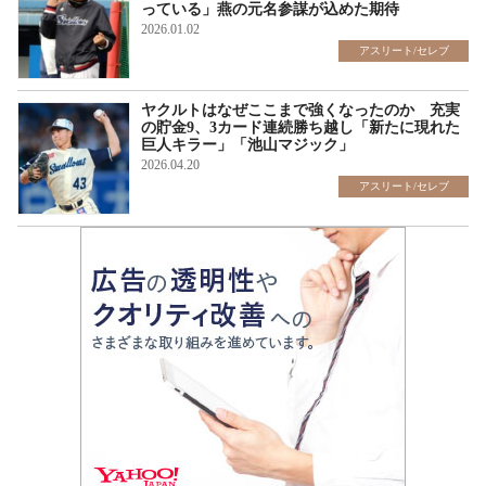
っている」燕の元名参謀が込めた期待
2026.01.02
アスリート/セレブ
ヤクルトはなぜここまで強くなったのか 充実
の貯金9、3カード連続勝ち越し「新たに現れた
巨人キラー」「池山マジック」
2026.04.20
アスリート/セレブ