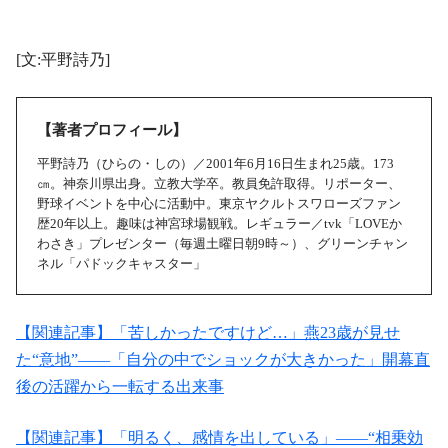
[文:平野詩乃]
【著者プロフィール】
平野詩乃（ひらの・しの）／2001年6月16日生まれ25歳。173
㎝。神奈川県出身。立教大学卒。教員免許取得。リポーター、
野球イベントを中心に活動中。東京ヤクルトスワローズファン
歴20年以上。趣味は神宮球場観戦。レギュラー／tvk「LOVEか
わさき」プレゼンター（毎週土曜日朝9時～）、グリーンチャン
ネル「パドックキャスター」
【関連記事】「苦しかったですけど…」燕23歳が見せ
た“意地”――「自分の中でショックが大きかった」開幕直
後の活躍から一転する出来事
【関連記事】「明るく、感情を出している」――“相乗効