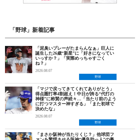
「野球」新着記事
「泥臭いプレーがたまらんなぁ」巨人に
誕生した26歳“新星”に「好きになってい
いっすか？」「実際めっちゃすごく
ね？」
2026.08.07
野球
「マジで戻ってきてくれてありがとう」
得点圏打率4割超え！中日が誇る“代打の
神様”に称賛の声続々…「当たり前のよう
に打つマスター神すぎる」「また初球で
決めたな」
2026.08.07
野球
「まさか阪神が当たりくじ？」他球団フ
ァンを驚愕させる阪神“優良助っ人”の豪