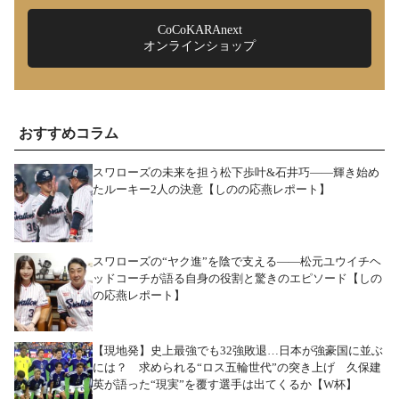
CoCoKARAnext
オンラインショップ
おすすめコラム
スワローズの未来を担う松下歩叶&石井巧――輝き始め
たルーキー2人の決意【しのの応燕レポート】
スワローズの“ヤク進”を陰で支える――松元ユウイチヘ
ッドコーチが語る自身の役割と驚きのエピソード【しの
の応燕レポート】
【現地発】史上最強でも32強敗退…日本が強豪国に並ぶ
には？ 求められる“ロス五輪世代”の突き上げ 久保建
英が語った“現実”を覆す選手は出てくるか【W杯】