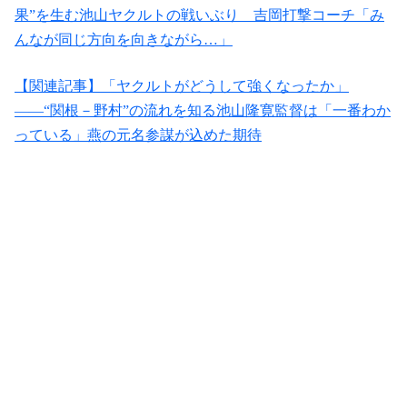
果”を生む池山ヤクルトの戦いぶり 吉岡打撃コーチ「み
んなが同じ方向を向きながら…」
【関連記事】「ヤクルトがどうして強くなったか」
――“関根－野村”の流れを知る池山隆寛監督は「一番わか
っている」燕の元名参謀が込めた期待