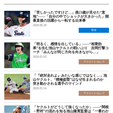
「苦しかったですけど…」燕23歳が見せた“意
地”――「自分の中でショックが大きかった」開
幕直後の活躍から一転する出来事
2026.06.20
野球
「明るく、感情を出している」――“相乗効
果”を生む池山ヤクルトの戦いぶり 吉岡打撃コ
ーチ「みんなが同じ方向を向きながら…」
2026.05.03
アスリート/セレブ
「『絶対走れよ』みたいな感じではなく…」池
山ヤクルト、“積極盗塁”はなぜ生まれるのか
突き動かされる選手のマインド
2026.05.14
アスリート/セレブ
「ヤクルトがどうして強くなったか」――“関根
－野村”の流れを知る池山隆寛監督は「一番わか