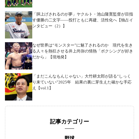
「胴上げされるのが夢」ヤクルト・池山隆寛監督が目指
す優勝の二文字――投打ともに再建、活性化へ【独占イ
ンタビュー（2）】
なぜ世界は“モンスター”に魅了されるのか 現代を生き
る人々を熱狂させる井上尚弥の情熱「ボクシングが好き
だから」【現地発】
「まだこんなもんじゃない」大竹耕太郎が語る“しっく
り来ていない”2025年 結果の裏に芽生えた確かな手応
え【vol.1】
記事カテゴリー
野球