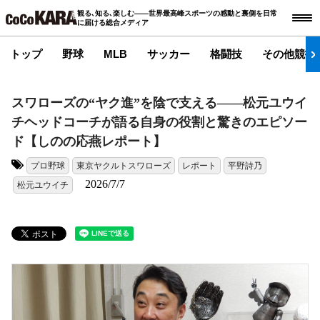
観る､知る､楽しむ――世界最高峰スポーツの感動と裏側を日常
に届ける総合メディア
トップ
野球
MLB
サッカー
格闘技
その他競技
スワローズの“ヤク進”を陰で支える――松元ユウイ
チヘッドコーチが語る自身の役割と驚きのエピソー
ド【しのの応燕レポート】
プロ野球
東京ヤクルトスワローズ
レポート
平野詩乃
タグ:
2026/7/7
松元ユウイチ