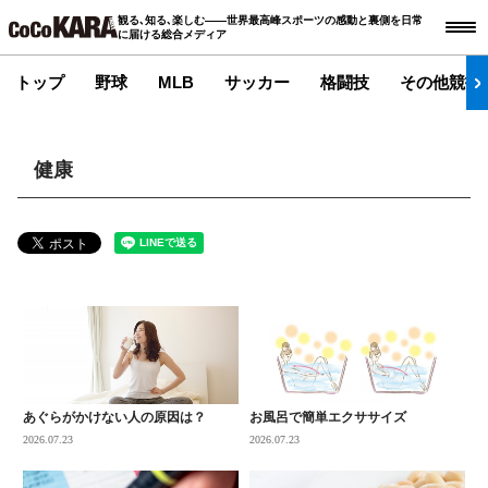
観る､知る､楽しむ――世界最高峰スポーツの感動と裏側を日常
に届ける総合メディア
トップ
野球
MLB
サッカー
格闘技
その他競技
健康
あぐらがかけない人の原因は？
お風呂で簡単エクササイズ
2026.07.23
2026.07.23