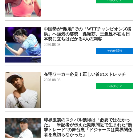
ヘルスケア
中国勢が“敵地”での「WTTチャンピオンズ横
浜」へ強気の姿勢 孫穎莎、王曼昱不在も日
本勢に立ちはだかる4人の刺客
2026.08.03
その他競技
在宅ワーカー必見！正しい首のストレッチ
2026.08.03
ヘルスケア
球界激震のスクバル獲得は「必要ではなかっ
た」 米記者が伝えた期限間近で生まれた“衝
撃トレード”の舞台裏「ドジャースは業界関係
者を裏切らなかった」