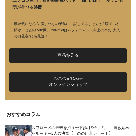
ユメロン黒川：寝姿勢改善パッド「nobiraku」 寝ている
間が伸びる時間
腰が気になる方!腰まわりの予防に、試してみませんか? 寝ている
間が、ととのう時間。 nobirakuはパフォーマンス向上の為の“大人
のお昼寝”にも最適！
商品を見る
CoCoKARAnext
オンラインショップ
おすすめコラム
スワローズの未来を担う松下歩叶&石井巧――輝き始め
たルーキー2人の決意【しのの応燕レポート】