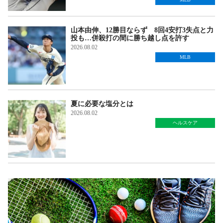
山本由伸、12勝目ならず 8回4安打3失点と力
投も…併殺打の間に勝ち越し点を許す
2026.08.02
MLB
夏に必要な塩分とは
2026.08.02
ヘルスケア