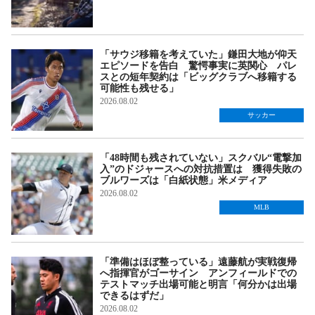
「サウジ移籍を考えていた」鎌田大地が仰天
エピソードを告白 驚愕事実に英関心 パレ
スとの短年契約は「ビッグクラブへ移籍する
可能性も残せる」
2026.08.02
サッカー
「48時間も残されていない」スクバル“電撃加
入”のドジャースへの対抗措置は 獲得失敗の
ブルワーズは「白紙状態」米メディア
2026.08.02
MLB
「準備はほぼ整っている」遠藤航が実戦復帰
へ指揮官がゴーサイン アンフィールドでの
テストマッチ出場可能と明言「何分かは出場
できるはずだ」
2026.08.02