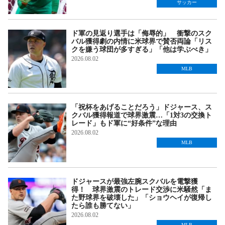
サッカー
ド軍の見返り選手は「侮辱的」 衝撃のスク
バル獲得劇の内情に米球界で賛否両論「リス
クを嫌う球団が多すぎる」「他は学ぶべき」
2026.08.02
MLB
「祝杯をあげることだろう」ドジャース、ス
クバル獲得報道で球界激震…「1対3の交換ト
レード」もド軍に“好条件”な理由
2026.08.02
MLB
ドジャースが最強左腕スクバルを電撃獲
得！ 球界激震のトレード交渉に米騒然「ま
た野球界を破壊した」「ショウヘイが復帰し
たら誰も勝てない」
2026.08.02
MLB