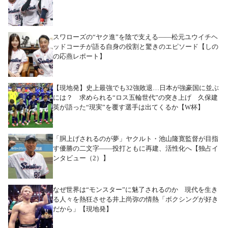
スワローズの“ヤク進”を陰で支える――松元ユウイチヘ
ッドコーチが語る自身の役割と驚きのエピソード【しの
の応燕レポート】
【現地発】史上最強でも32強敗退…日本が強豪国に並ぶ
には？ 求められる“ロス五輪世代”の突き上げ 久保建
英が語った“現実”を覆す選手は出てくるか【W杯】
「胴上げされるのが夢」ヤクルト・池山隆寛監督が目指
す優勝の二文字――投打ともに再建、活性化へ【独占イ
ンタビュー（2）】
なぜ世界は“モンスター”に魅了されるのか 現代を生き
る人々を熱狂させる井上尚弥の情熱「ボクシングが好き
だから」【現地発】