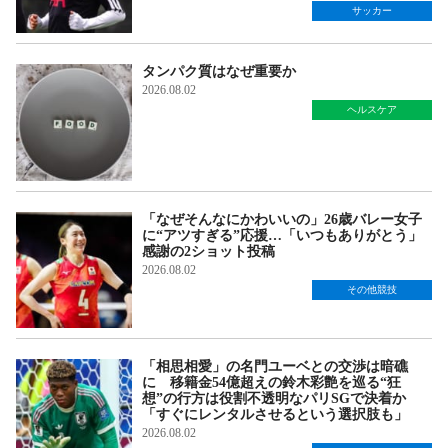
サッカー
タンパク質はなぜ重要か
2026.08.02
ヘルスケア
「なぜそんなにかわいいの」26歳バレー女子
に“アツすぎる”応援…「いつもありがとう」
感謝の2ショット投稿
2026.08.02
その他競技
「相思相愛」の名門ユーベとの交渉は暗礁
に 移籍金54億超えの鈴木彩艶を巡る“狂
想”の行方は役割不透明なパリSGで決着か
「すぐにレンタルさせるという選択肢も」
2026.08.02