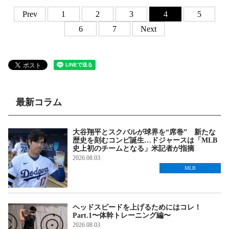
Prev
1
2
3
4
5
6
7
Next
最新コラム
大谷翔平とスクバルが球界を“席巻” 新たな
歴史を刻むコンビ誕生…ドジャースは「MLB
史上初のチームとなる」米記者が指摘
2026.08.03
MLB
ヘッドスピードを上げるためにはコレ！
Part.1〜体幹トレーニング編〜
2026.08.03