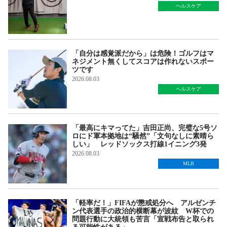
ヘルスケア
「自分は感覚派だから」は危険！ゴルフはマ
ネジメント無くしてスコアは作れないスポー
ツです
2026.08.03
ヘルスケア
「最高にキマってた」吉田正尚、完璧な5号ソ
ロにド軍本拠地は“騒然”「文句なしに素晴ら
しい」 レッドソックス打線1イニング3発
2026.08.03
MLB
「軽率だ！」FIFAが懲戒処分へ アルゼンチ
ン代表選手の政治的横断幕が波紋 W杯での
問題行動に大統領も苦言「宣戦布告と取られ