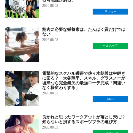
る可能性がある」
2026.08.03
サッカー
筋肉に必要な栄養素は、たんぱく質だけでは
ない
2026.08.03
ヘルスケア
電撃的なスクバル獲得で佐々木朗希は中継ぎ
に回る？ 大谷翔平、スネル、グラスノーが
復帰なら完全無欠の最強ローテ完成「間違い
なく様変わりする」
2026.08.03
MLB
良かれと思ったワークアウトが落とし穴に!?
知らないと損するスポーツブラの選び方
2026.08.03