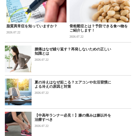
脂質異常症を知っていますか？
骨粗鬆症とは？予防できる食べ物を
ご紹介します！
2026.07.22
2026.07.22
腰痛はなぜ繰り返す？再発しないための正しい
知識とは
2026.07.22
夏の冷えはなぜ起こる？エアコンや生活習慣に
よる冷えの原因と対策
2026.07.22
【中高年ランナー必見！】膝の痛みは膝以外を
治療すべき
2026.07.22