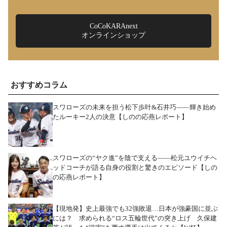
CoCoKARAnext
オンラインショップ
おすすめコラム
スワローズの未来を担う松下歩叶&石井巧――輝き始め
たルーキー2人の決意【しのの応燕レポート】
スワローズの“ヤク進”を陰で支える――松元ユウイチヘ
ッドコーチが語る自身の役割と驚きのエピソード【しの
の応燕レポート】
【現地発】史上最強でも32強敗退…日本が強豪国に並ぶ
には？ 求められる“ロス五輪世代”の突き上げ 久保建