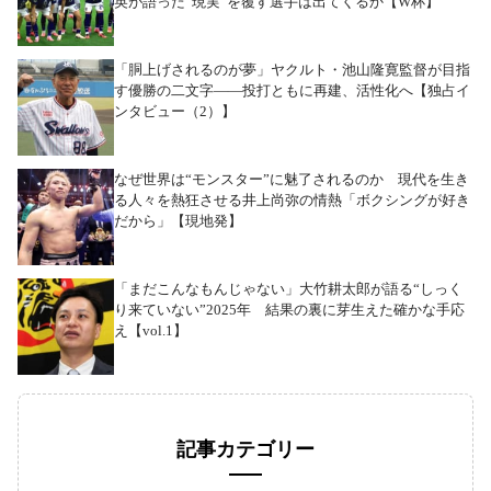
英が語った“現実”を覆す選手は出てくるか【W杯】
「胴上げされるのが夢」ヤクルト・池山隆寛監督が目指
す優勝の二文字――投打ともに再建、活性化へ【独占イ
ンタビュー（2）】
なぜ世界は“モンスター”に魅了されるのか 現代を生き
る人々を熱狂させる井上尚弥の情熱「ボクシングが好き
だから」【現地発】
「まだこんなもんじゃない」大竹耕太郎が語る“しっく
り来ていない”2025年 結果の裏に芽生えた確かな手応
え【vol.1】
記事カテゴリー