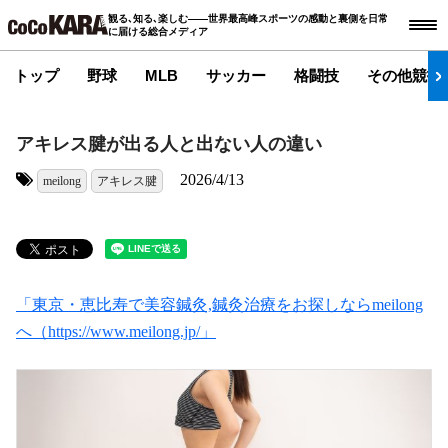
観る､知る､楽しむ――世界最高峰スポーツの感動と裏側を日常
に届ける総合メディア
トップ
野球
MLB
サッカー
格闘技
その他競技
アキレス腱が出る人と出ない人の違い
2026/4/13
meilong
アキレス腱
タグ:
「東京・恵比寿で美容鍼灸,鍼灸治療をお探しならmeilong
へ（https://www.meilong.jp/」