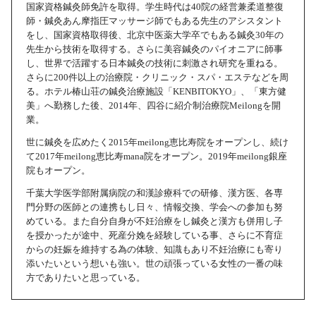
国家資格鍼灸師免許を取得。学生時代は40院の経営兼柔道整復
師・鍼灸あん摩指圧マッサージ師でもある先生のアシスタント
をし、国家資格取得後、北京中医薬大学卒でもある鍼灸30年の
先生から技術を取得する。さらに美容鍼灸のパイオニアに師事
し、世界で活躍する日本鍼灸の技術に刺激され研究を重ねる。
さらに200件以上の治療院・クリニック・スパ・エステなどを周
る。ホテル椿山荘の鍼灸治療施設「KENBITOKYO」、「東方健
美」へ勤務した後、2014年、四谷に紹介制治療院Meilongを開
業。
世に鍼灸を広めたく2015年meilong恵比寿院をオープンし、続け
て2017年meilong恵比寿mana院をオープン。2019年meilong銀座
院もオープン。
千葉大学医学部附属病院の和漢診療科での研修、漢方医、各専
門分野の医師との連携もし日々、情報交換、学会への参加も努
めている。また自分自身が不妊治療をし鍼灸と漢方も併用し子
を授かったが途中、死産分娩を経験している事、さらに不育症
からの妊娠を維持する為の体験、知識もあり不妊治療にも寄り
添いたいという想いも強い。世の頑張っている女性の一番の味
方でありたいと思っている。