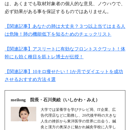
は、あくまでも取材対象者の個人的な意見、ノウハウで、
必ず効果がある事を保証するものではありません。
【関連記事】あなたの肺は大丈夫？３つ以上当てはまる人
は危険！肺の機能低下を知るためのチェックリスト
【関連記事】アスリートに有効なフロントスクワット！体
幹にも効く種目を筋トレ博士が伝授！
【関連記事】10キロ痩せたい！1か月でダイエットを成功
させるおすすめ方法４選
meilong 院長・石川美絵（いしかわ・みえ）
大学では栄養学を学びテレビ局、IT企業、広
告代理店などに勤務し、20代後半時の大きな
人生の挫折から東洋医学の世界に出会う。鍼
灸と漢方の奥深さに魅かれ鍼灸学校に入学し