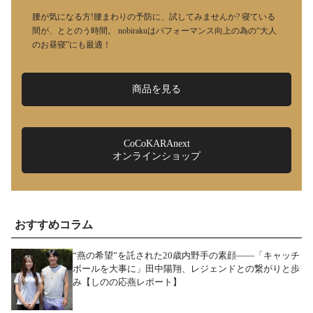
腰が気になる方!腰まわりの予防に、試してみませんか? 寝ている
間が、ととのう時間。 nobirakuはパフォーマンス向上の為の“大人
のお昼寝”にも最適！
商品を見る
CoCoKARAnext
オンラインショップ
おすすめコラム
“燕の希望”を託された20歳内野手の素顔――「キャッチ
ボールを大事に」田中陽翔、レジェンドとの繋がりと歩
み【しのの応燕レポート】