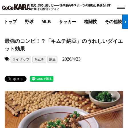
観る､知る､楽しむ――世界最高峰スポーツの感動と裏側を日常
に届ける総合メディア
トップ
野球
MLB
サッカー
格闘技
その他競技
最強のコンビ！？「キムチ納豆」のうれしいダイエ
ット効果
2026/4/23
ライザップ
キムチ
納豆
タグ: