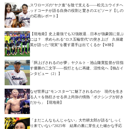
スワローズの“ヤク進”を陰で支える――松元ユウイチヘ
ッドコーチが語る自身の役割と驚きのエピソード【しの
の応燕レポート】
【現地発】史上最強でも32強敗退…日本が強豪国に並ぶ
には？ 求められる“ロス五輪世代”の突き上げ 久保建
英が語った“現実”を覆す選手は出てくるか【W杯】
「胴上げされるのが夢」ヤクルト・池山隆寛監督が目指
す優勝の二文字――投打ともに再建、活性化へ【独占イ
ンタビュー（2）】
なぜ世界は“モンスター”に魅了されるのか 現代を生き
る人々を熱狂させる井上尚弥の情熱「ボクシングが好き
だから」【現地発】
「まだこんなもんじゃない」大竹耕太郎が語る“しっく
り来ていない”2025年 結果の裏に芽生えた確かな手応