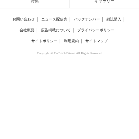
特集
ギャラリー
お問い合わせ
│
ニュース配信先
│
バックナンバー
│
雑誌購入
│
会社概要
│
広告掲載について
│
プライバシーポリシー
│
サイトポリシー
│
利用規約
│
サイトマップ
Copyright © CoCoKARAnext All Rights Reserved.