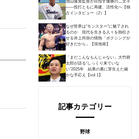
池山隆寛監督が目指す優勝の二文字
――投打ともに再建、活性化へ【独
占インタビュー（2）】
なぜ世界は“モンスター”に魅了され
るのか 現代を生きる人々を熱狂さ
せる井上尚弥の情熱「ボクシングが
好きだから」【現地発】
「まだこんなもんじゃない」大竹耕
太郎が語る“しっくり来ていな
い”2025年 結果の裏に芽生えた確
かな手応え【vol.1】
記事カテゴリー
野球