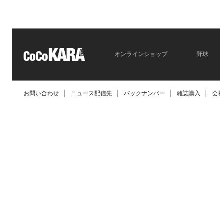
オンラインショップ
野球
お問い合わせ
│
ニュース配信先
│
バックナンバー
│
雑誌購入
│
会