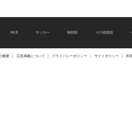
MLB
サッカー
格闘技
その他競技
社概要
│
広告掲載について
│
プライバシーポリシー
│
サイトポリシー
│
利