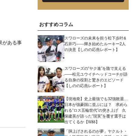
おすすめコラム
スワローズの未来を担う松下歩叶&
果がある事
石井巧――輝き始めたルーキー2人
の決意【しのの応燕レポート】
スワローズの“ヤク進”を陰で支える
――松元ユウイチヘッドコーチが語
る自身の役割と驚きのエピソード
【しのの応燕レポート】
【現地発】史上最強でも32強敗退…
日本が強豪国に並ぶには？ 求めら
れる“ロス五輪世代”の突き上げ 久
保建英が語った“現実”を覆す選手は
出てくるか【W杯】
「胴上げされるのが夢」ヤクルト・