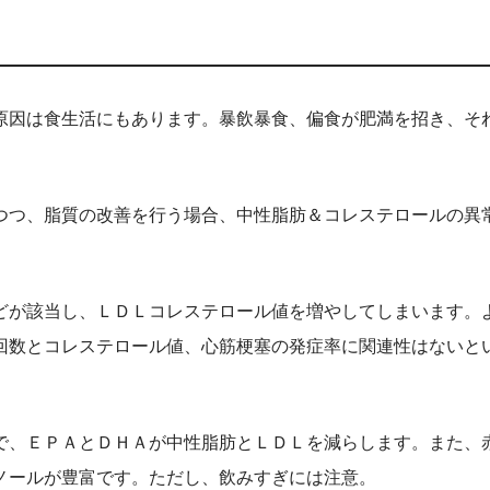
原因は食生活にもあります。暴飲暴食、偏食が肥満を招き、そ
つつ、脂質の改善を行う場合、中性脂肪＆コレステロールの異
どが該当し、ＬＤＬコレステロール値を増やしてしまいます。
回数とコレステロール値、心筋梗塞の発症率に関連性はないと
で、ＥＰＡとＤＨＡが中性脂肪とＬＤＬを減らします。また、
ノールが豊富です。ただし、飲みすぎには注意。