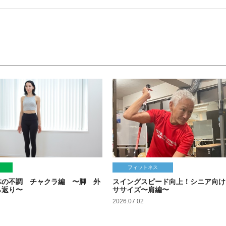
フィットネス
体の不調 チャクラ編 〜脚 外
スイングスピード向上！シニア向け
ら返り〜
ササイズ〜肩編〜
2026.07.02