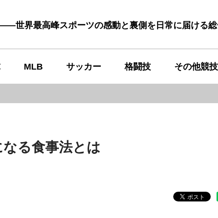
む――世界最高峰スポーツの感動と裏側を日常に届ける
球
MLB
サッカー
格闘技
その他競技
になる食事法とは