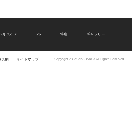
ヘルスケア
PR
特集
ギャラリー
用規約
│
サイトマップ
Copyright © CoCoKARAnext All Rights Reserved.