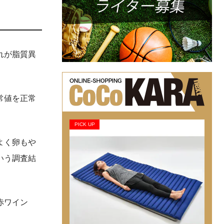
れが脂質異
常値を正常
PICK UP
よく卵もや
いう調査結
赤ワイン