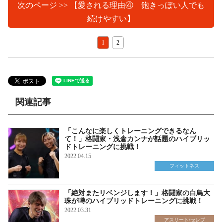
次のページ >> 【愛される理由④ 飽きっぽい人でも
続けやすい】
1
2
関連記事
「こんなに楽しくトレーニングできるなん
て！」格闘家・浅倉カンナが話題のハイブリッ
ドトレーニングに挑戦！
2022.04.15
フィットネス
「絶対またリベンジします！」格闘家の白鳥大
珠が噂のハイブリッドトレーニングに挑戦！
2022.03.31
アスリート/セレブ