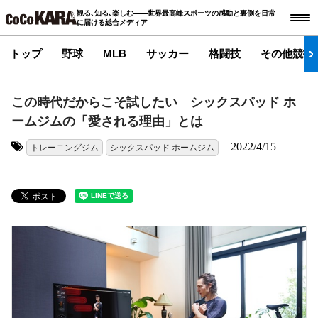
観る､知る､楽しむ――世界最高峰スポーツの感動と裏側を日常
に届ける総合メディア
トップ
野球
MLB
サッカー
格闘技
その他競技
この時代だからこそ試したい シックスパッド ホ
ームジムの「愛される理由」とは
2022/4/15
トレーニングジム
シックスパッド ホームジム
タグ: