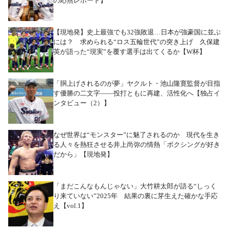
の応燕レポート】
【現地発】史上最強でも32強敗退…日本が強豪国に並ぶ
には？ 求められる“ロス五輪世代”の突き上げ 久保建
英が語った“現実”を覆す選手は出てくるか【W杯】
「胴上げされるのが夢」ヤクルト・池山隆寛監督が目指
す優勝の二文字――投打ともに再建、活性化へ【独占イ
ンタビュー（2）】
なぜ世界は“モンスター”に魅了されるのか 現代を生き
る人々を熱狂させる井上尚弥の情熱「ボクシングが好き
だから」【現地発】
「まだこんなもんじゃない」大竹耕太郎が語る“しっく
り来ていない”2025年 結果の裏に芽生えた確かな手応
え【vol.1】