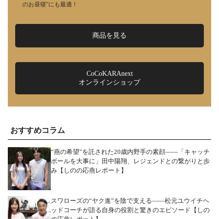
のお昼寝”にも最適！
商品を見る
CoCoKARAnext
オンラインショップ
おすすめコラム
“燕の希望”を託された20歳内野手の素顔――「キャッチ
ボールを大事に」田中陽翔、レジェンドとの繋がりと歩
み【しのの応燕レポート】
スワローズの“ヤク進”を陰で支える――松元ユウイチヘ
ッドコーチが語る自身の役割と驚きのエピソード【しの