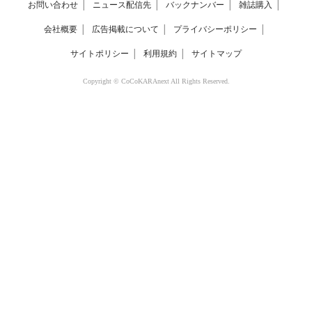
お問い合わせ
│
ニュース配信先
│
バックナンバー
│
雑誌購入
│
会社概要
│
広告掲載について
│
プライバシーポリシー
│
サイトポリシー
│
利用規約
│
サイトマップ
Copyright © CoCoKARAnext All Rights Reserved.