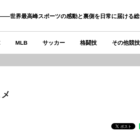
む――世界最高峰スポーツの感動と裏側を日常に届ける
球
MLB
サッカー
格闘技
その他競技
スメ