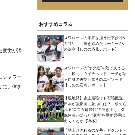
おすすめコラム
スワローズの未来を担う松下歩叶&
石井巧――輝き始めたルーキー2人
の決意【しのの応燕レポート】
た疲労が溜
スワローズの“ヤク進”を陰で支える
――松元ユウイチヘッドコーチが語
にシャワー
る自身の役割と驚きのエピソード
【しのの応燕レポート】
うに、体を
【現地発】史上最強でも32強敗退…
日本が強豪国に並ぶには？ 求めら
れる“ロス五輪世代”の突き上げ 久
保建英が語った“現実”を覆す選手は
出てくるか【W杯】
「胴上げされるのが夢」ヤクルト・