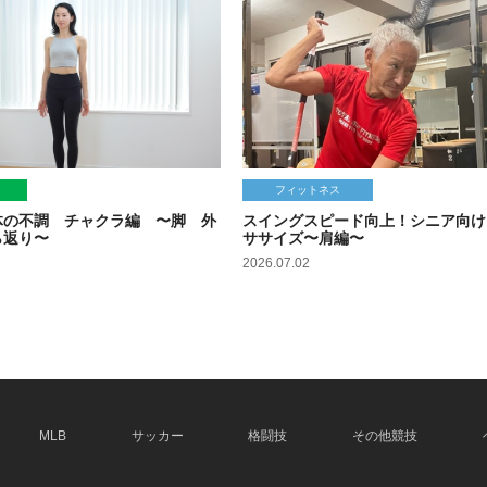
フィットネス
体の不調 チャクラ編 〜脚 外
スイングスピード向上！シニア向け
ら返り〜
ササイズ〜肩編〜
2026.07.02
MLB
サッカー
格闘技
その他競技