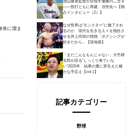
池山隆寛監督が目指す優勝の二文字
――投打ともに再建、活性化へ【独
占インタビュー（2）】
なぜ世界は“モンスター”に魅了され
身体に溜ま
るのか 現代を生きる人々を熱狂さ
せる井上尚弥の情熱「ボクシングが
好きだから」【現地発】
。
「まだこんなもんじゃない」大竹耕
太郎が語る“しっくり来ていな
い”2025年 結果の裏に芽生えた確
かな手応え【vol.1】
記事カテゴリー
野球