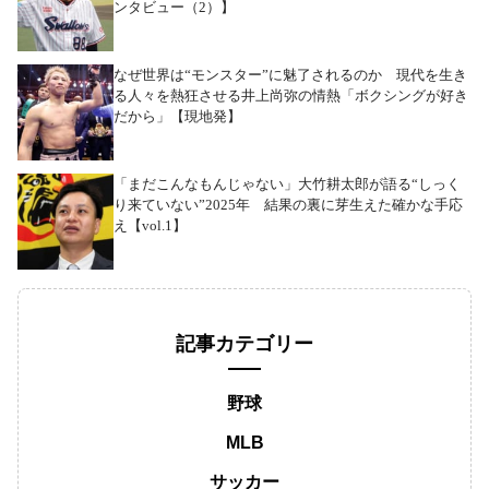
ンタビュー（2）】
なぜ世界は“モンスター”に魅了されるのか 現代を生き
る人々を熱狂させる井上尚弥の情熱「ボクシングが好き
だから」【現地発】
「まだこんなもんじゃない」大竹耕太郎が語る“しっく
り来ていない”2025年 結果の裏に芽生えた確かな手応
え【vol.1】
記事カテゴリー
野球
MLB
サッカー