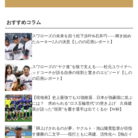
おすすめコラム
スワローズの未来を担う松下歩叶&石井巧――輝き始め
たルーキー2人の決意【しのの応燕レポート】
スワローズの“ヤク進”を陰で支える――松元ユウイチヘ
ッドコーチが語る自身の役割と驚きのエピソード【しの
の応燕レポート】
【現地発】史上最強でも32強敗退…日本が強豪国に並ぶ
には？ 求められる“ロス五輪世代”の突き上げ 久保建
英が語った“現実”を覆す選手は出てくるか【W杯】
「胴上げされるのが夢」ヤクルト・池山隆寛監督が目指
す優勝の二文字――投打ともに再建、活性化へ【独占イ