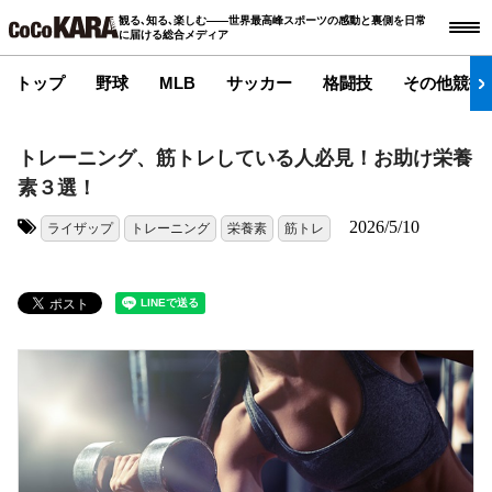
観る､知る､楽しむ――世界最高峰スポーツの感動と裏側を日常
に届ける総合メディア
トップ
野球
MLB
サッカー
格闘技
その他競技
トレーニング、筋トレしている人必見！お助け栄養
素３選！
2026/5/10
ライザップ
トレーニング
栄養素
筋トレ
タグ: