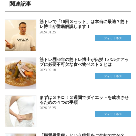
関連記事
筋トレで「10回３セット」は本当に最適？筋ト
レ博士が徹底解説します！
2024.01.25
フィットネス
筋トレ歴30年の筋トレ博士が伝授！バルクアッ
プに必要不可欠な食べ物ベスト３とは
2023.09.18
フィットネス
まずは３キロ！２週間でダイエットを成功させ
るための４つの手順
2026.05.25
フィットネス
「脂質異常症」という症状をご存知ですか？