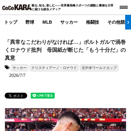
観る､知る､楽しむ――世界最高峰スポーツの感動と裏側を日常
に届ける総合メディア
トップ
野球
MLB
サッカー
格闘技
その他競技
「異常なこだわりがなければ…」ポルトガルで渦巻
くロナウド批判 母国紙が断じた「もう十分だ」の
真意
サッカー
クリスティアーノ・ロナウド
北中米ワールドカップ
タグ:
2026/7/7