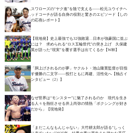
スワローズの“ヤク進”を陰で支える――松元ユウイチヘ
ッドコーチが語る自身の役割と驚きのエピソード【しの
の応燕レポート】
【現地発】史上最強でも32強敗退…日本が強豪国に並ぶ
には？ 求められる“ロス五輪世代”の突き上げ 久保建
英が語った“現実”を覆す選手は出てくるか【W杯】
「胴上げされるのが夢」ヤクルト・池山隆寛監督が目指
す優勝の二文字――投打ともに再建、活性化へ【独占イ
ンタビュー（2）】
なぜ世界は“モンスター”に魅了されるのか 現代を生き
る人々を熱狂させる井上尚弥の情熱「ボクシングが好き
だから」【現地発】
「まだこんなもんじゃない」大竹耕太郎が語る“しっく