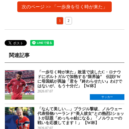
次のページ >> 「一歩身を引く時が来た」
1
2
関連記事
「一歩引く時が来た」敗退で涙したC・ロナウ
ドにポルトガルで加熱する“限界論” 伝説FW
に母国紙が異論「君を『終わらせたい』わけで
はないが、もう十分だ」【W杯】
2026.07.07
サッカー
「なんて美しい…」ブラジル撃破、ノルウェー
代表怪物ハーランド“美人彼女”との熱烈2ショッ
トが話題「めっちゃ絵になる」「ノルウェーの
戦いを応援してます！」 【W杯】
2026.07.07