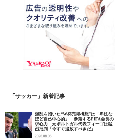
「サッカー」新着記事
混乱を招いた“W杯売却構想”は「卑怯な
ほど自己中心的」 暴落するFIFA会長の
求心力 元ポルトガル代表フィーゴは猛
烈批判「今すぐ追放すべきだ」
2026.08.06