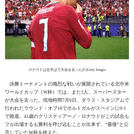
ロナウドは志半ばで大会を去った(C)Getty Images
決勝トーナメントの熾烈な戦いが展開されている北中米
ワールドカップ（W杯）では、また1人、スーパースター
が大会を去った。現地時間7月6日、ダラス・スタジアムで
行われたラウンド・オブ16でポルトガルがスペインに0-1
で敗退。41歳のクリスティアーノ・ロナウドがこの試合も
フル出場するも勝利を呼び込むことが出来ず、“最後”と公
言していたW杯を終えた。