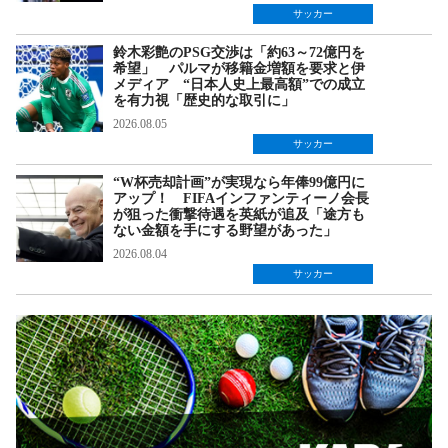
サッカー
鈴木彩艶のPSG交渉は「約63～72億円を
希望」 パルマが移籍金増額を要求と伊
メディア “日本人史上最高額”での成立
を有力視「歴史的な取引に」
2026.08.05
サッカー
“W杯売却計画”が実現なら年俸99億円に
アップ！ FIFAインファンティーノ会長
が狙った衝撃待遇を英紙が追及「途方も
ない金額を手にする野望があった」
2026.08.04
サッカー