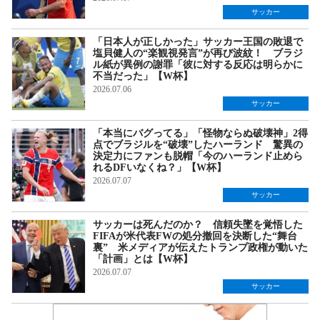
サッカー
「日本人が正しかった」サッカー王国の敗退で
塩貝健人の“楽観視発言”が再び波紋！ ブラジ
ル紙が異例の謝罪「彼に対する反応は明らかに
不当だった」【W杯】
2026.07.06
サッカー
「本当にバグってる」「怪物ならぬ破壊神」2得
点でブラジルを“破壊”したハーランド 驚異の
決定力にファンも脱帽「今のハーランド止めら
れるDFいなくね？」【W杯】
2026.07.07
サッカー
サッカーは死んだのか？ 信頼失墜を覚悟した
FIFAが米代表FWの処分撤回を決断した“舞台
裏” 米メディアが伝えたトランプ政権が動いた
「計画」とは【W杯】
2026.07.07
サッカー