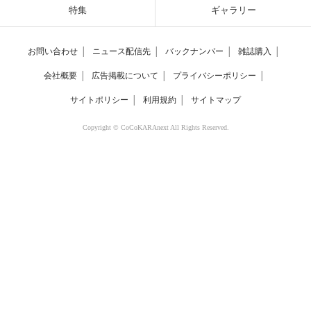
特集
ギャラリー
お問い合わせ
│
ニュース配信先
│
バックナンバー
│
雑誌購入
│
会社概要
│
広告掲載について
│
プライバシーポリシー
│
サイトポリシー
│
利用規約
│
サイトマップ
Copyright © CoCoKARAnext All Rights Reserved.