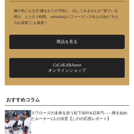
腰が気になる方!腰まわりの予防に、試してみませんか? 寝ている
間が、ととのう時間。 nobirakuはパフォーマンス向上の為の“大人
のお昼寝”にも最適！
商品を見る
CoCoKARAnext
オンラインショップ
おすすめコラム
スワローズの未来を担う松下歩叶&石井巧――輝き始め
たルーキー2人の決意【しのの応燕レポート】