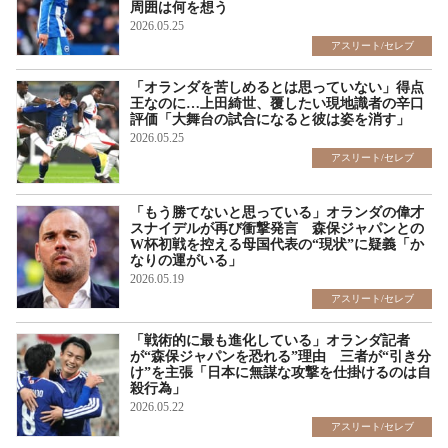
周囲は何を想う
2026.05.25
アスリート/セレブ
「オランダを苦しめるとは思っていない」得点
王なのに…上田綺世、覆したい現地識者の辛口
評価「大舞台の試合になると彼は姿を消す」
2026.05.25
アスリート/セレブ
「もう勝てないと思っている」オランダの偉才
スナイデルが再び衝撃発言 森保ジャパンとの
W杯初戦を控える母国代表の“現状”に疑義「か
なりの運がいる」
2026.05.19
アスリート/セレブ
「戦術的に最も進化している」オランダ記者
が“森保ジャパンを恐れる”理由 三者が“引き分
け”を主張「日本に無謀な攻撃を仕掛けるのは自
殺行為」
2026.05.22
アスリート/セレブ