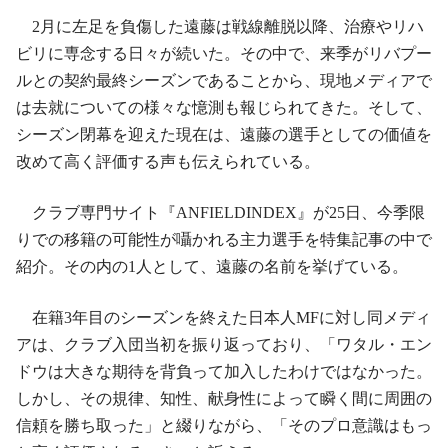
2月に左足を負傷した遠藤は戦線離脱以降、治療やリハ
ビリに専念する日々が続いた。その中で、来季がリバプー
ルとの契約最終シーズンであることから、現地メディアで
は去就についての様々な憶測も報じられてきた。そして、
シーズン閉幕を迎えた現在は、遠藤の選手としての価値を
改めて高く評価する声も伝えられている。
クラブ専門サイト『ANFIELDINDEX』が25日、今季限
りでの移籍の可能性が囁かれる主力選手を特集記事の中で
紹介。その内の1人として、遠藤の名前を挙げている。
在籍3年目のシーズンを終えた日本人MFに対し同メディ
アは、クラブ入団当初を振り返っており、「ワタル・エン
ドウは大きな期待を背負って加入したわけではなかった。
しかし、その規律、知性、献身性によって瞬く間に周囲の
信頼を勝ち取った」と綴りながら、「そのプロ意識はもっ