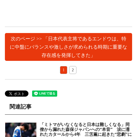
次のページ >> 「日本代表主将であるエンドウは、特
に中盤にバランスや激しさが求められる時期に重要な
存在感を発揮してきた」
1
2
関連記事
「ミトマがいなくなると日本は難しくなる」同
僚から漏れた森保ジャパンへの“本音” 涙に濡
れたカタールから4年 三笘薫に起きた“悲劇”に