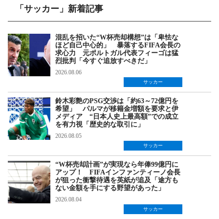
「サッカー」新着記事
混乱を招いた“W杯売却構想”は「卑怯な
ほど自己中心的」 暴落するFIFA会長の
求心力 元ポルトガル代表フィーゴは猛
烈批判「今すぐ追放すべきだ」
2026.08.06
サッカー
鈴木彩艶のPSG交渉は「約63～72億円を
希望」 パルマが移籍金増額を要求と伊
メディア “日本人史上最高額”での成立
を有力視「歴史的な取引に」
2026.08.05
サッカー
“W杯売却計画”が実現なら年俸99億円に
アップ！ FIFAインファンティーノ会長
が狙った衝撃待遇を英紙が追及「途方も
ない金額を手にする野望があった」
2026.08.04
サッカー