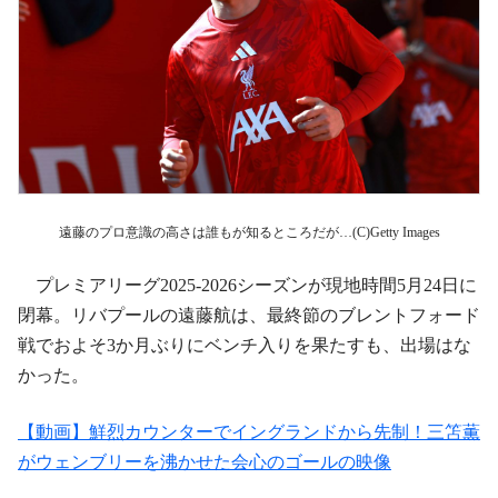
遠藤のプロ意識の高さは誰もが知るところだが…(C)Getty Images
プレミアリーグ2025-2026シーズンが現地時間5月24日に
閉幕。リバプールの遠藤航は、最終節のブレントフォード
戦でおよそ3か月ぶりにベンチ入りを果たすも、出場はな
かった。
【動画】鮮烈カウンターでイングランドから先制！三笘薫
がウェンブリーを沸かせた会心のゴールの映像