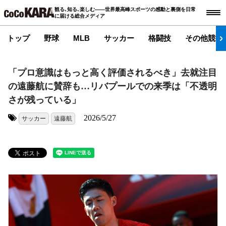
観る､知る､楽しむ――世界最高峰スポーツの感動と裏側を日常
に届ける総合メディア
トップ
野球
MLB
サッカー
格闘技
その他競技
「プロ意識はもっと高く評価されるべき」去就注目
の遠藤航に賛辞も…リバプールでの来季は「不透明
さが残っている」
2026/5/27
サッカー
遠藤航
タグ: