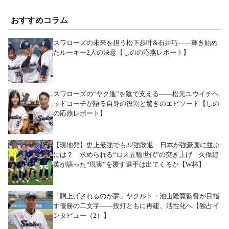
おすすめコラム
スワローズの未来を担う松下歩叶&石井巧――輝き始め
たルーキー2人の決意【しのの応燕レポート】
スワローズの“ヤク進”を陰で支える――松元ユウイチヘ
ッドコーチが語る自身の役割と驚きのエピソード【しの
の応燕レポート】
【現地発】史上最強でも32強敗退…日本が強豪国に並ぶ
には？ 求められる“ロス五輪世代”の突き上げ 久保建
英が語った“現実”を覆す選手は出てくるか【W杯】
「胴上げされるのが夢」ヤクルト・池山隆寛監督が目指
す優勝の二文字――投打ともに再建、活性化へ【独占イ
ンタビュー（2）】