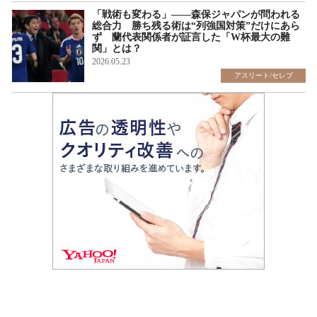
「戦術も変わる」――森保ジャパンが問われる
総合力 勝ち残る術は“列強国対策”だけにあら
ず 蘭代表関係者が証言した「W杯最大の難
関」とは？
2026.05.23
アスリート/セレブ