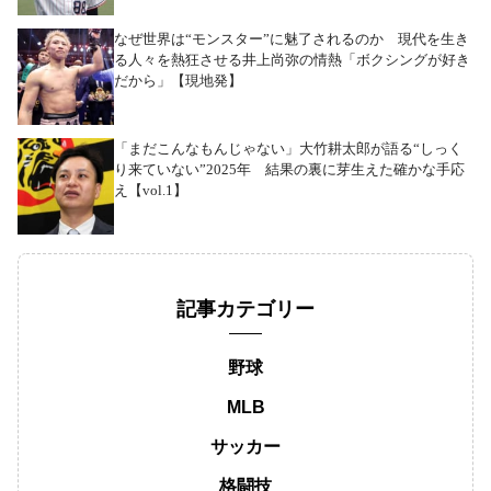
なぜ世界は“モンスター”に魅了されるのか 現代を生き
る人々を熱狂させる井上尚弥の情熱「ボクシングが好き
だから」【現地発】
「まだこんなもんじゃない」大竹耕太郎が語る“しっく
り来ていない”2025年 結果の裏に芽生えた確かな手応
え【vol.1】
記事カテゴリー
野球
MLB
サッカー
格闘技