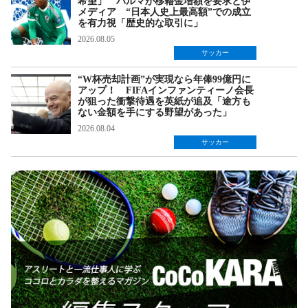
希望」 パルマが移籍金増額を要求と伊
メディア “日本人史上最高額”での成立
を有力視「歴史的な取引に」
2026.08.05
サッカー
“W杯売却計画”が実現なら年俸99億円に
アップ！ FIFAインファンティーノ会長
が狙った衝撃待遇を英紙が追及「途方も
ない金額を手にする野望があった」
2026.08.04
サッカー