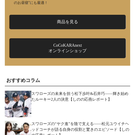
のお昼寝”にも最適！
商品を見る
CoCoKARAnext
オンラインショップ
おすすめコラム
スワローズの未来を担う松下歩叶&石井巧――輝き始め
たルーキー2人の決意【しのの応燕レポート】
スワローズの“ヤク進”を陰で支える――松元ユウイチヘ
ッドコーチが語る自身の役割と驚きのエピソード【しの