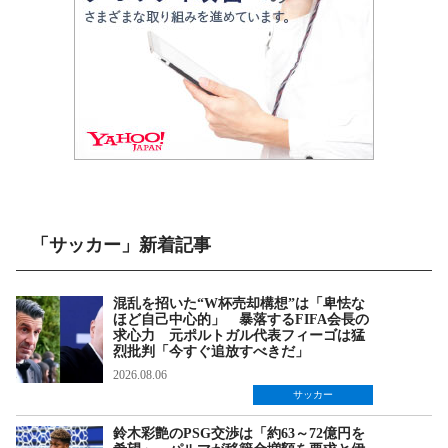
「サッカー」新着記事
混乱を招いた“W杯売却構想”は「卑怯な
ほど自己中心的」 暴落するFIFA会長の
求心力 元ポルトガル代表フィーゴは猛
烈批判「今すぐ追放すべきだ」
2026.08.06
サッカー
鈴木彩艶のPSG交渉は「約63～72億円を