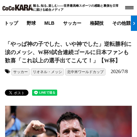
観る､知る､楽しむ――世界最高峰スポーツの感動と裏側を日常
に届ける総合メディア
トップ
野球
MLB
サッカー
格闘技
その他競技
「やっぱ神の子でした、いや神でした」逆転勝利に
涙のメッシ、W杯9試合連続ゴールに日本ファンも
歓喜「これ以上の選手出てこんて！」【W杯】
2026/7/8
サッカー
リオネル・メッシ
北中米ワールドカップ
タグ: