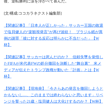
後、逆転勝利に涙を浮かべて喜んだ。
[文/構成:ココカラネクスト編集部]
【関連記事】「日本人が正しかった」サッカー王国の敗退
で塩貝健人の“楽観視発言”が再び波紋！ ブラジル紙が異
例の謝罪「彼に対する反応は明らかに不当だった」【W
杯】
【関連記事】サッカーは死んだのか？ 信頼失墜を覚悟し
たFIFAが米代表FWの処分撤回を決断した“舞台裏” 米メ
ディアが伝えたトランプ政権が動いた「計画」とは【W
杯】
【関連記事】【現地発】「今さらあの発言を撤回しようと
かもないし…、このままでは終わらないと思います」リベ
ンジを誓った21歳・塩貝健人は大化けするのか？【W杯】