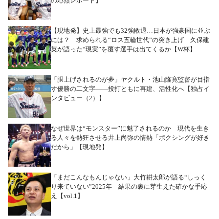
の応燕レポート】
【現地発】史上最強でも32強敗退…日本が強豪国に並ぶ
には？ 求められる“ロス五輪世代”の突き上げ 久保建
英が語った“現実”を覆す選手は出てくるか【W杯】
「胴上げされるのが夢」ヤクルト・池山隆寛監督が目指
す優勝の二文字――投打ともに再建、活性化へ【独占イ
ンタビュー（2）】
なぜ世界は“モンスター”に魅了されるのか 現代を生き
る人々を熱狂させる井上尚弥の情熱「ボクシングが好き
だから」【現地発】
「まだこんなもんじゃない」大竹耕太郎が語る“しっく
り来ていない”2025年 結果の裏に芽生えた確かな手応
え【vol.1】