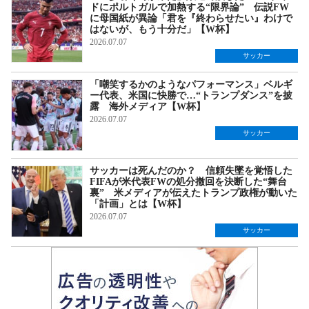
ドにポルトガルで加熱する“限界論” 伝説FW
に母国紙が異論「君を『終わらせたい』わけで
はないが、もう十分だ」【W杯】
2026.07.07
サッカー
「嘲笑するかのようなパフォーマンス」ベルギ
ー代表、米国に快勝で…“トランプダンス”を披
露 海外メディア【W杯】
2026.07.07
サッカー
サッカーは死んだのか？ 信頼失墜を覚悟した
FIFAが米代表FWの処分撤回を決断した“舞台
裏” 米メディアが伝えたトランプ政権が動いた
「計画」とは【W杯】
2026.07.07
サッカー