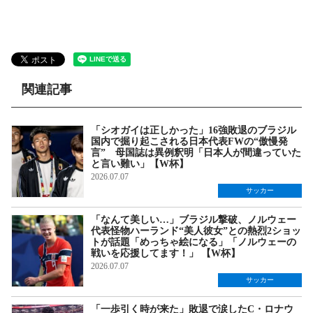
関連記事
「シオガイは正しかった」16強敗退のブラジル
国内で掘り起こされる日本代表FWの“傲慢発
言” 母国誌は異例釈明「日本人が間違っていた
と言い難い」【W杯】
2026.07.07
サッカー
「なんて美しい…」ブラジル撃破、ノルウェー
代表怪物ハーランド“美人彼女”との熱烈2ショッ
トが話題「めっちゃ絵になる」「ノルウェーの
戦いを応援してます！」 【W杯】
2026.07.07
サッカー
「一歩引く時が来た」敗退で涙したC・ロナウ