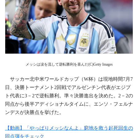
メッシは涙を流して逆転勝利を喜んだ(C)Getty Images
サッカー北中米ワールドカップ（W杯）は現地時間7月7
日、決勝トーナメント2回戦でアルゼンチン代表がエジプ
ト代表に3－2で逆転勝利。準々決勝進出を決めた。2－2の
同点から後半アディショナルタイムに、エンソ・フェルナ
ンデスが決勝点を挙げた。
【動画】「やっぱりメッシなんよ」窮地を救う起死回生の
同点弾をチェック