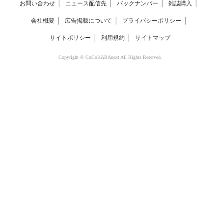
お問い合わせ
│
ニュース配信先
│
バックナンバー
│
雑誌購入
│
会社概要
│
広告掲載について
│
プライバシーポリシー
│
サイトポリシー
│
利用規約
│
サイトマップ
Copyright © CoCoKARAnext All Rights Reserved.