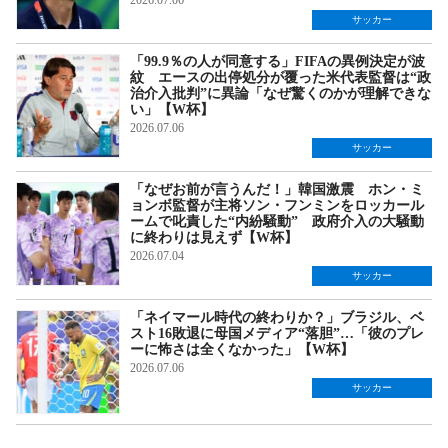
2026.07.06
サッカー
「99.9％の人が同意する」FIFAの異例決定が波
紋 エースの出停処分が覆った米代表監督は“政
治介入批判”に異論「なぜ驚くのかが理解できな
い」【W杯】
2026.07.06
サッカー
「なぜお前が言うんだ！」韓国激震 ホン・ミ
ョンボ監督が主将ソン・フンミンをロッカール
ームで叱責した“内紛騒動” 政府介入の大騒動
に終わりは見えず【W杯】
2026.07.04
サッカー
「ネイマール時代の終わりか？」ブラジル、ベ
スト16敗退に母国メディア“落胆”…「彼のプレ
ーに怖さは全くなかった」【W杯】
2026.07.06
サッカー