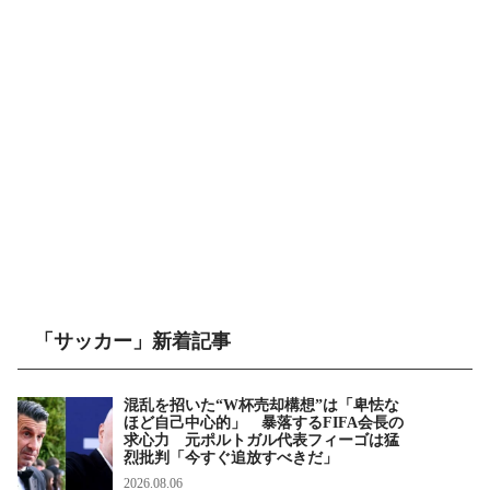
「サッカー」新着記事
混乱を招いた“W杯売却構想”は「卑怯な
ほど自己中心的」 暴落するFIFA会長の
求心力 元ポルトガル代表フィーゴは猛
烈批判「今すぐ追放すべきだ」
2026.08.06