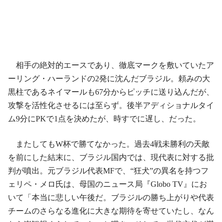
相手の絶対的エースであり、徹底マークを敷いていたア
ーリング・ハーランドの2発に沈んだブラジル。頼みの大
黒柱であるネイマールも67分からピッチに送り込んだが、
攻撃を活性化させるには至らず。後半アディショナルタイ
ム9分にPKで1点を決めたが、時すでに遅し、だった。
またしてもW杯で勝てなかった。過去4戦未勝利の天敵
を前にした結末に、ブラジル国内では、現代表に対する批
判が噴出。元ブラジル代表MFで、“狂犬”の異名を持つフ
ェリペ・メロ氏は、母国のニュース局『Globo TV』にお
いて「本当に悲しい午後だ。ブラジルの勝ち上がりや代表
チームのさらなる進化に大きな期待を寄せていたし、なん