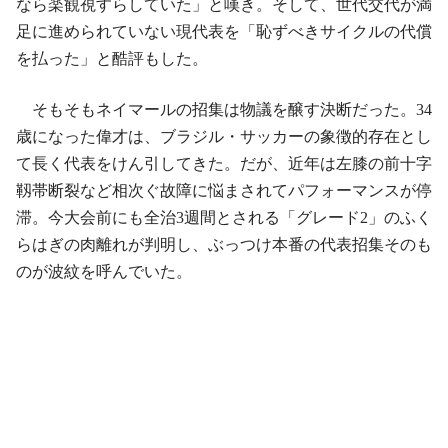
なら楽観視すらしていた」と嘆き。そして、世代交代が満
足に進められていない現代表を「恥ずべきサイクルの代償
を払った」と酷評もした。
そもそもネイマールの招集は物議を醸す決断だった。34
歳になった偉才は、ブラジル・サッカーの象徴的存在とし
て長く代表をけん引してきた。だが、近年は左膝の前十字
靱帯断裂など相次ぐ故障に悩まされてパフォーマンスが停
滞。今大会前にも全治3週間とされる「グレード2」のふく
らはぎの肉離れが判明し、ぶっつけ本番の代表招集そのも
のが波紋を呼んでいた。