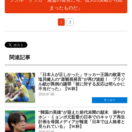
まったものだ」
1
2
関連記事
「日本人が正しかった」サッカー王国の敗退で
塩貝健人の“楽観視発言”が再び波紋！ ブラジ
ル紙が異例の謝罪「彼に対する反応は明らかに
不当だった」【W杯】
2026.07.06
サッカー
“韓国の英雄”が迎えた前代未聞の顛末 渦中の
ホン・ミョンボ元監督の日本でのキャリア再生
計画を母国メディアが報道「日本では人格者と
見られている」【W杯】