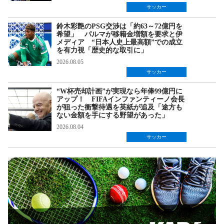
サッカー
鈴木彩艶のPSG交渉は「約63～72億円を
希望」 パルマが移籍金増額を要求と伊
メディア “日本人史上最高額”での成立
を有力視「歴史的な取引に」
2026.08.05
サッカー
“W杯売却計画”が実現なら年俸99億円に
アップ！ FIFAインファンティーノ会長
が狙った衝撃待遇を英紙が追及「途方も
ない金額を手にする野望があった」
2026.08.04
サッカー