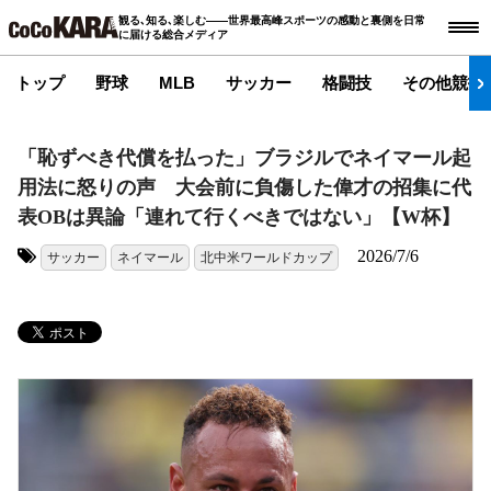
観る､知る､楽しむ――世界最高峰スポーツの感動と裏側を日常
に届ける総合メディア
トップ
野球
MLB
サッカー
格闘技
その他競技
「恥ずべき代償を払った」ブラジルでネイマール起
用法に怒りの声 大会前に負傷した偉才の招集に代
表OBは異論「連れて行くべきではない」【W杯】
2026/7/6
サッカー
ネイマール
北中米ワールドカップ
タグ: