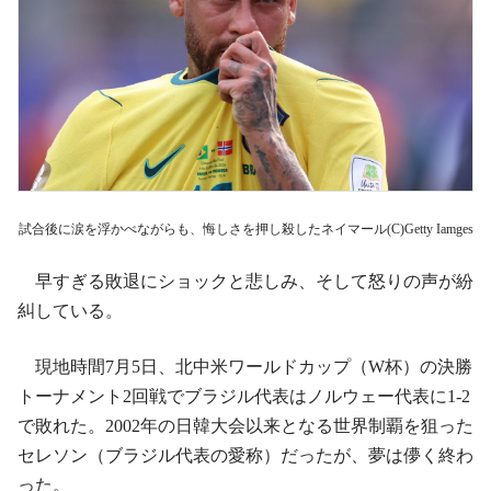
試合後に涙を浮かべながらも、悔しさを押し殺したネイマール(C)Getty Iamges
早すぎる敗退にショックと悲しみ、そして怒りの声が紛
糾している。
現地時間7月5日、北中米ワールドカップ（W杯）の決勝
トーナメント2回戦でブラジル代表はノルウェー代表に1-2
で敗れた。2002年の日韓大会以来となる世界制覇を狙った
セレソン（ブラジル代表の愛称）だったが、夢は儚く終わ
った。