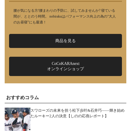
腰が気になる方!腰まわりの予防に、試してみませんか? 寝ている
間が、ととのう時間。 nobirakuはパフォーマンス向上の為の“大人
のお昼寝”にも最適！
商品を見る
CoCoKARAnext
オンラインショップ
おすすめコラム
スワローズの未来を担う松下歩叶&石井巧――輝き始め
たルーキー2人の決意【しのの応燕レポート】