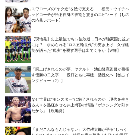
スワローズの“ヤク進”を陰で支える――松元ユウイチヘ
ッドコーチが語る自身の役割と驚きのエピソード【しの
の応燕レポート】
【現地発】史上最強でも32強敗退…日本が強豪国に並ぶ
には？ 求められる“ロス五輪世代”の突き上げ 久保建
英が語った“現実”を覆す選手は出てくるか【W杯】
「胴上げされるのが夢」ヤクルト・池山隆寛監督が目指
す優勝の二文字――投打ともに再建、活性化へ【独占イ
ンタビュー（2）】
なぜ世界は“モンスター”に魅了されるのか 現代を生き
る人々を熱狂させる井上尚弥の情熱「ボクシングが好き
だから」【現地発】
「まだこんなもんじゃない」大竹耕太郎が語る“しっく