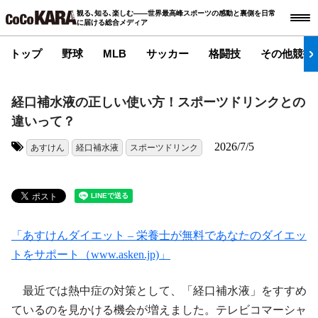
観る､知る､楽しむ――世界最高峰スポーツの感動と裏側を日常
に届ける総合メディア
トップ
野球
MLB
サッカー
格闘技
その他競技
経口補水液の正しい使い方！スポーツドリンクとの
違いって？
2026/7/5
あすけん
経口補水液
スポーツドリンク
タグ:
「あすけんダイエット – 栄養士が無料であなたのダイエッ
トをサポート（www.asken.jp)」
最近では熱中症の対策として、「経口補水液」をすすめ
ているのを見かける機会が増えました。テレビコマーシャ