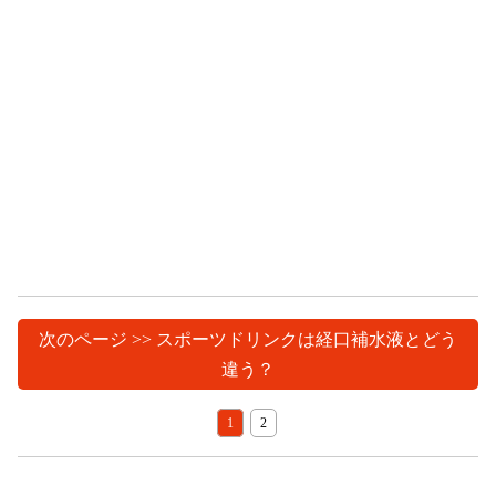
次のページ >> スポーツドリンクは経口補水液とどう
違う？
1
2