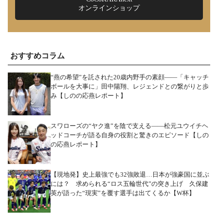
オンラインショップ
おすすめコラム
“燕の希望”を託された20歳内野手の素顔――「キャッチ
ボールを大事に」田中陽翔、レジェンドとの繋がりと歩
み【しのの応燕レポート】
スワローズの“ヤク進”を陰で支える――松元ユウイチヘ
ッドコーチが語る自身の役割と驚きのエピソード【しの
の応燕レポート】
【現地発】史上最強でも32強敗退…日本が強豪国に並ぶ
には？ 求められる“ロス五輪世代”の突き上げ 久保建
英が語った“現実”を覆す選手は出てくるか【W杯】