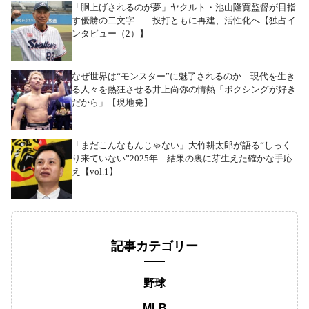
「胴上げされるのが夢」ヤクルト・池山隆寛監督が目指
す優勝の二文字――投打ともに再建、活性化へ【独占イ
ンタビュー（2）】
なぜ世界は“モンスター”に魅了されるのか 現代を生き
る人々を熱狂させる井上尚弥の情熱「ボクシングが好き
だから」【現地発】
「まだこんなもんじゃない」大竹耕太郎が語る“しっく
り来ていない”2025年 結果の裏に芽生えた確かな手応
え【vol.1】
記事カテゴリー
野球
MLB