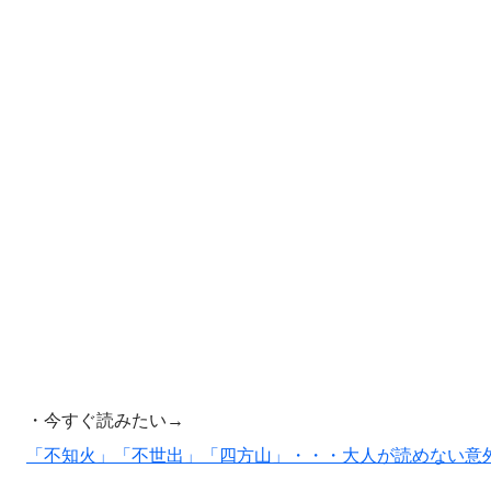
・今すぐ読みたい→
「不知火」「不世出」「四方山」・・・大人が読めない意