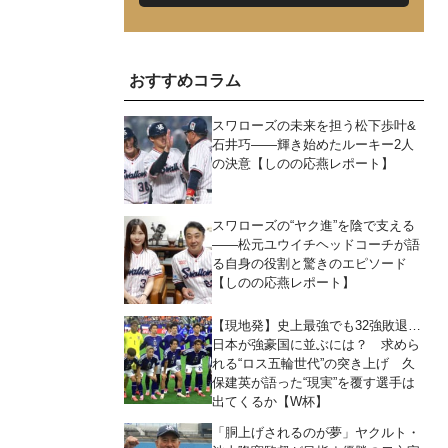
おすすめコラム
スワローズの未来を担う松下歩叶&
石井巧――輝き始めたルーキー2人
の決意【しのの応燕レポート】
スワローズの“ヤク進”を陰で支える
――松元ユウイチヘッドコーチが語
る自身の役割と驚きのエピソード
【しのの応燕レポート】
【現地発】史上最強でも32強敗退…
日本が強豪国に並ぶには？ 求めら
れる“ロス五輪世代”の突き上げ 久
保建英が語った“現実”を覆す選手は
出てくるか【W杯】
「胴上げされるのが夢」ヤクルト・