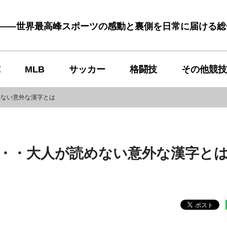
む――世界最高峰スポーツの感動と裏側を日常に届ける
球
MLB
サッカー
格闘技
その他競技
めない意外な漢字とは
・・大人が読めない意外な漢字と