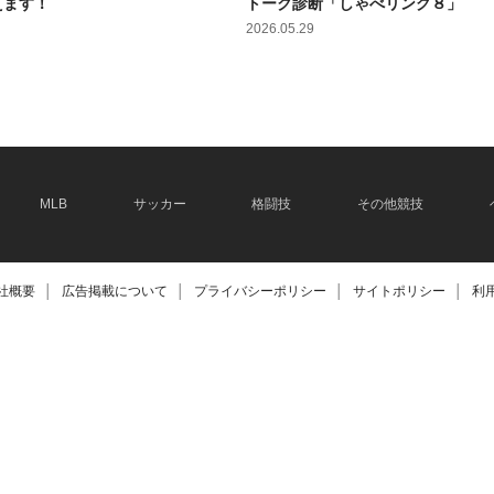
えます！
トーク診断「しゃべリング８」
2026.05.29
MLB
サッカー
格闘技
その他競技
社概要
│
広告掲載について
│
プライバシーポリシー
│
サイトポリシー
│
利