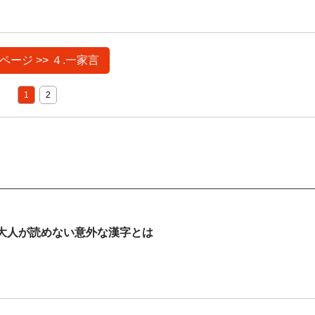
ページ >> ４.一家言
1
2
大人が読めない意外な漢字とは