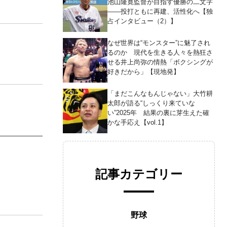
池山隆寛監督が目指す優勝の二文字
――投打ともに再建、活性化へ【独
占インタビュー（2）】
なぜ世界は“モンスター”に魅了され
るのか 現代を生きる人々を熱狂さ
せる井上尚弥の情熱「ボクシングが
好きだから」【現地発】
「まだこんなもんじゃない」大竹耕
太郎が語る“しっくり来ていな
い”2025年 結果の裏に芽生えた確
かな手応え【vol.1】
記事カテゴリー
野球