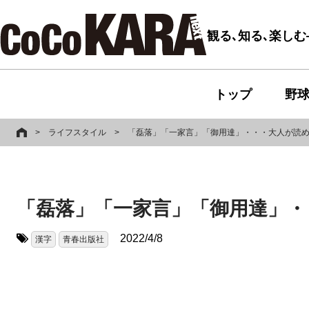
観る､知る､楽し
トップ
野
>
ライフスタイル
>
「磊落」「一家言」「御用達」・・・大人が読
「磊落」「一家言」「御用達」・
2022/4/8
漢字
青春出版社
タグ: