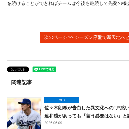
を続けることができればチームは今後も継続して先発の機
次のページ >> シーズン序盤で新天地
関連記事
MLB
佐々木朗希が告白した異文化への“戸惑
違和感があっても『言う必要はない』と
2026.06.09