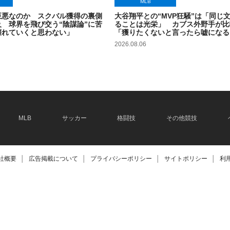
MLB
巨悪なのか スクバル獲得の裏側
大谷翔平との“MVP狂騒”は「同じ
 球界を飛び交う“陰謀論”に苦
ることは光栄」 カブス外野手が比
壊れていくと思わない」
「獲りたくないと言ったら嘘になる
2026.08.06
MLB
サッカー
格闘技
その他競技
社概要
│
広告掲載について
│
プライバシーポリシー
│
サイトポリシー
│
利