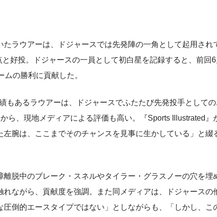
たラウアーは、ドジャースでは先発陣の一角として起用され
失点と好投。ドジャースの一員として初白星を記録すると、前回6
ームの勝利に貢献した。
実績もあるラウアーは、ドジャースでふたたび先発投手として
地メディアによる評価も高い。『Sports Illustrated』
た左腕は、ここまでそのチャンスを見事に生かしている」と綴
離脱中のブレーク・スネルやタイラー・グラスノーの穴を埋
触れながら、貢献度を強調。また同メディアは、ドジャースの
な圧倒的エースタイプではない」としながらも、「しかし、こ