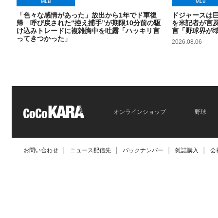
MLB
MLB
「色々な感情があった」放出から1年でド軍復
ドジャースは
帰 呼び戻された“控え捕手”が期限10分前の駆
を米記者が言及
け込みトレードに複雑胸中を吐露「ハッキリ言
言「野球界が
ってきつかった」
2026.08.06
2026.08.06
オンラインショップ
野球
お問い合わせ
│
ニュース配信先
│
バックナンバー
│
雑誌購入
│
会