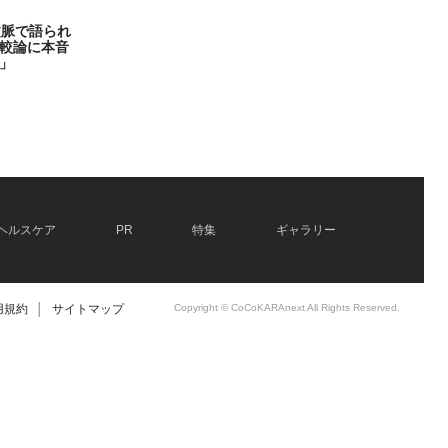
文脈で語られ
較論に本音
」
ヘルスケア
PR
特集
ギャラリー
用規約
│
サイトマップ
Copyright © CoCoKARAnext All Rights Reserved.