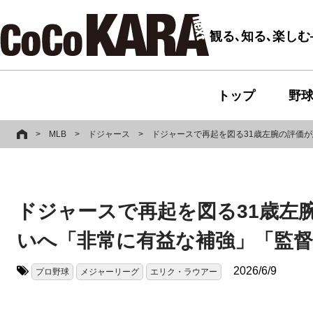
観る､知る､楽し
トップ
野
>
MLB
>
ドジャース
>
ドジャースで再起を図る31歳左腕の評価
ドジャースで再起を図る31歳左
いへ「非常に有益な補強」「監
2026/6/9
プロ野球
メジャーリーグ
エリク・ラウアー
タグ: