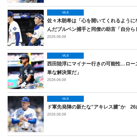
MLB
佐々木朗希は「心を開いてくれるように
んだブルペン捕手と同僚の助言「自分ら
2026.06.09
MLB
西田陸浮にマイナー行きの可能性…ロー
単な解決策だ」
2026.06.09
MLB
ド軍先発陣の新たな“アキレス腱”か 2
2026.06.09