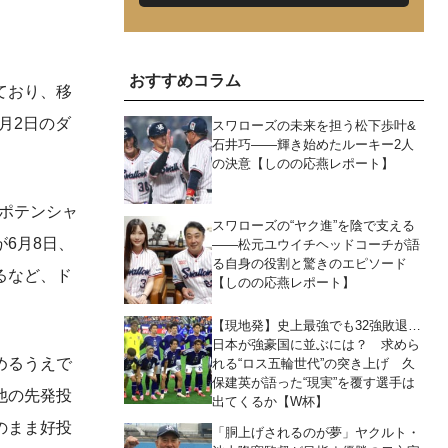
おすすめコラム
ており、移
月2日のダ
スワローズの未来を担う松下歩叶&
石井巧――輝き始めたルーキー2人
の決意【しのの応燕レポート】
のポテンシャ
スワローズの“ヤク進”を陰で支える
が6月8日、
――松元ユウイチヘッドコーチが語
る自身の役割と驚きのエピソード
るなど、ド
【しのの応燕レポート】
【現地発】史上最強でも32強敗退…
日本が強豪国に並ぶには？ 求めら
めるうえで
れる“ロス五輪世代”の突き上げ 久
保建英が語った“現実”を覆す選手は
他の先発投
出てくるか【W杯】
のまま好投
「胴上げされるのが夢」ヤクルト・