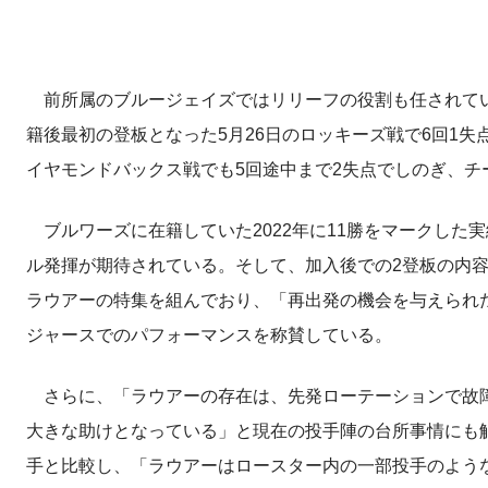
前所属のブルージェイズではリリーフの役割も任されてい
籍後最初の登板となった5月26日のロッキーズ戦で6回1
イヤモンドバックス戦でも5回途中まで2失点でしのぎ、チ
ブルワーズに在籍していた2022年に11勝をマークした
ル発揮が期待されている。そして、加入後での2登板の内容から、現
ラウアーの特集を組んでおり、「再出発の機会を与えられ
ジャースでのパフォーマンスを称賛している。
さらに、「ラウアーの存在は、先発ローテーションで故障
大きな助けとなっている」と現在の投手陣の台所事情にも
手と比較し、「ラウアーはロースター内の一部投手のよう