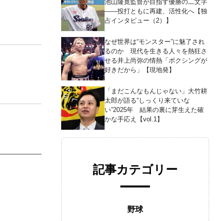
池山隆寛監督が目指す優勝の二文字
――投打ともに再建、活性化へ【独
占インタビュー（2）】
なぜ世界は“モンスター”に魅了され
るのか 現代を生きる人々を熱狂さ
せる井上尚弥の情熱「ボクシングが
好きだから」【現地発】
「まだこんなもんじゃない」大竹耕
太郎が語る“しっくり来ていな
い”2025年 結果の裏に芽生えた確
かな手応え【vol.1】
記事カテゴリー
野球