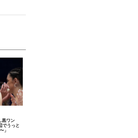
し黒ワン
辺でうっと
〜」