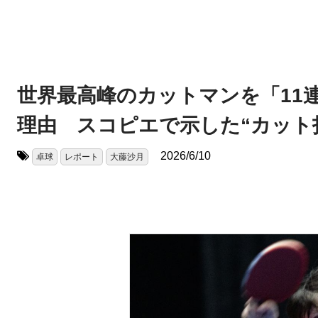
世界最高峰のカットマンを「11
理由 スコピエで示した“カット
2026/6/10
卓球
レポート
大藤沙月
タグ: