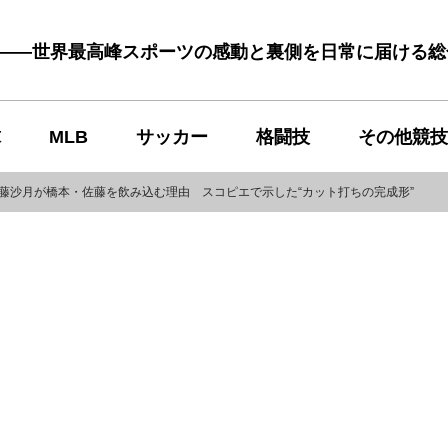
む――世界最高峰スポーツの感動と裏側を日常に届ける
球
MLB
サッカー
格闘技
その他競技
藤沙月が橋本・佐藤を飲み込む理由 スコピエで示した“カット打ちの完成形”