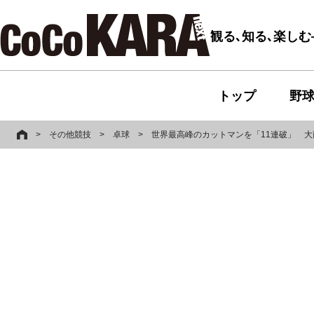
観る､知る､楽し
トップ
野
>
その他競技
>
卓球
>
世界最高峰のカットマンを「11連破」 大