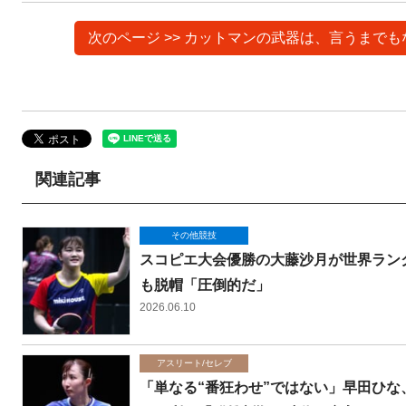
次のページ >> カットマンの武器は、言うま
関連記事
その他競技
スコピエ大会優勝の大藤沙月が世界ランク
も脱帽「圧倒的だ」
2026.06.10
アスリート/セレブ
「単なる“番狂わせ”ではない」早田ひな