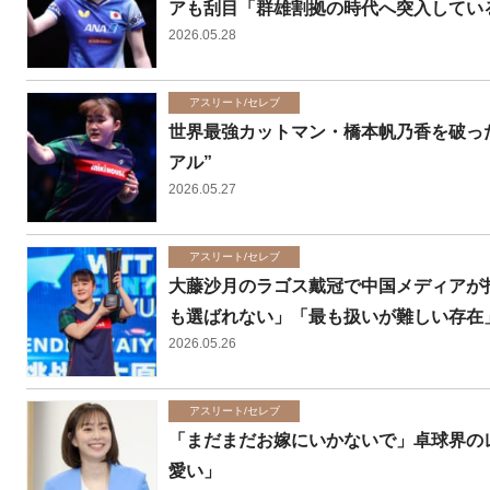
アも刮目「群雄割拠の時代へ突入してい
2026.05.28
アスリート/セレブ
世界最強カットマン・橋本帆乃香を破っ
アル”
2026.05.27
アスリート/セレブ
大藤沙月のラゴス戴冠で中国メディアが
も選ばれない」「最も扱いが難しい存在
2026.05.26
アスリート/セレブ
「まだまだお嫁にいかないで」卓球界の
愛い」