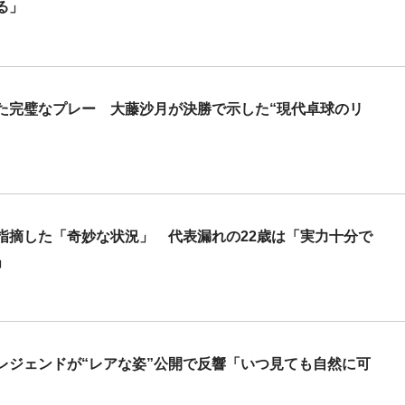
る」
た完璧なプレー 大藤沙月が決勝で示した“現代卓球のリ
指摘した「奇妙な状況」 代表漏れの22歳は「実力十分で
」
レジェンドが“レアな姿”公開で反響「いつ見ても自然に可