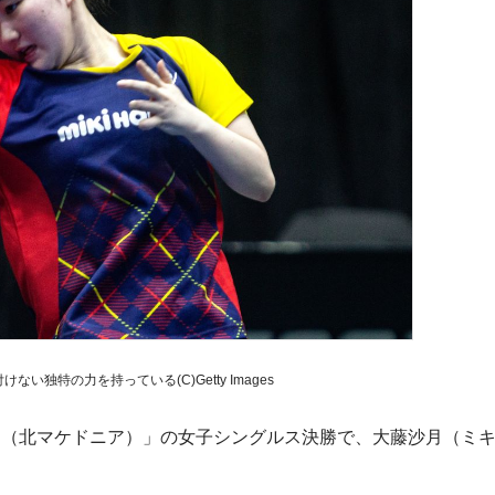
い独特の力を持っている(C)Getty Images
エ（北マケドニア）」の女子シングルス決勝で、大藤沙月（ミ