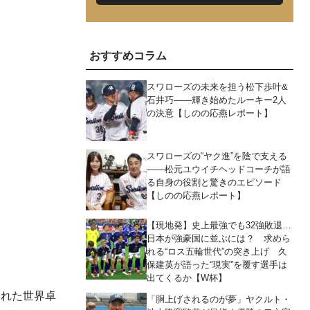
おすすめコラム
スワローズの未来を担う松下歩叶&
石井巧――輝き始めたルーキー2人
の決意【しのの応燕レポート】
スワローズの“ヤク進”を陰で支える
――松元ユウイチヘッドコーチが語
る自身の役割と驚きのエピソード
【しのの応燕レポート】
【現地発】史上最強でも32強敗退…
日本が強豪国に並ぶには？ 求めら
れる“ロス五輪世代”の突き上げ 久
保建英が語った“現実”を覆す選手は
出てくるか【W杯】
われた世界卓
「胴上げされるのが夢」ヤクルト・