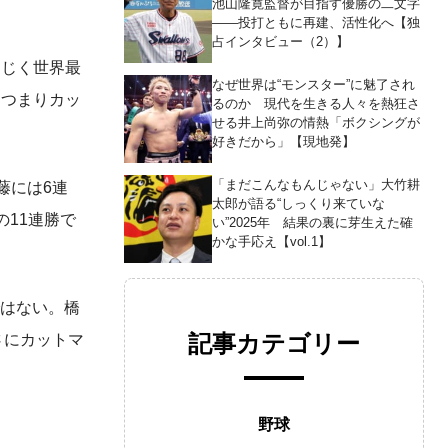
池山隆寛監督が目指す優勝の二文字
――投打ともに再建、活性化へ【独
占インタビュー（2）】
同じく世界最
なぜ世界は“モンスター”に魅了され
。つまりカッ
るのか 現代を生きる人々を熱狂さ
せる井上尚弥の情熱「ボクシングが
好きだから」【現地発】
「まだこんなもんじゃない」大竹耕
藤には6連
太郎が語る“しっくり来ていな
11連勝で
い”2025年 結果の裏に芽生えた確
かな手応え【vol.1】
ではない。橋
記事カテゴリー
さにカットマ
野球