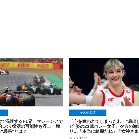
その他競技
で混迷するF1界 マレーシアで
「心を奪われてしまったわ」“肩出
9年ぶり復活の可能性も浮上 舞
ピ”姿の23歳バレー女子、夕方の海
“思惑”とは？
り…「本当に綺麗だね」「女神さま
2026.07.25