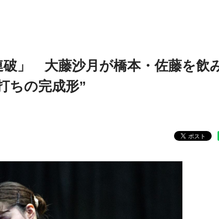
連破」 大藤沙月が橋本・佐藤を飲
打ちの完成形”