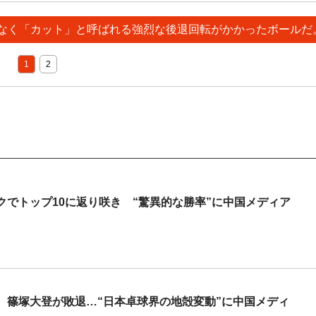
でもなく「カット」と呼ばれる強烈な後退回転がかかったボールだ
1
2
でトップ10に返り咲き “驚異的な勝率”に中国メディア
、篠塚大登が敗退…“日本卓球界の地殻変動”に中国メディ