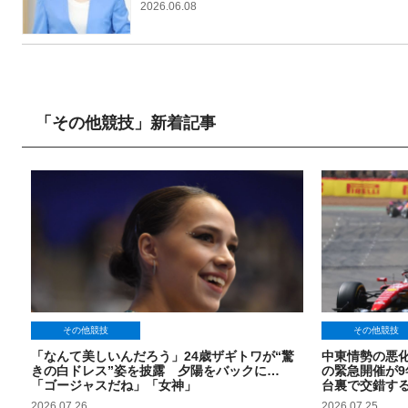
2026.06.08
「その他競技」新着記事
その他競技
その他競技
「なんて美しいんだろう」24歳ザギトワが“驚
中東情勢の悪化
きの白ドレス”姿を披露 夕陽をバックに…
の緊急開催が
「ゴージャスだね」「女神」
台裏で交錯する
2026.07.26
2026.07.25