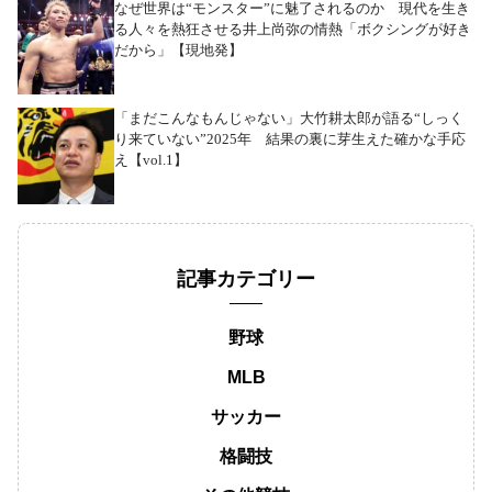
なぜ世界は“モンスター”に魅了されるのか 現代を生き
る人々を熱狂させる井上尚弥の情熱「ボクシングが好き
だから」【現地発】
「まだこんなもんじゃない」大竹耕太郎が語る“しっく
り来ていない”2025年 結果の裏に芽生えた確かな手応
え【vol.1】
記事カテゴリー
野球
MLB
サッカー
格闘技