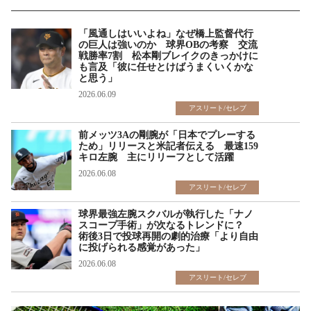
「風通しはいいよね」なぜ橋上監督代行
の巨人は強いのか 球界OBの考察 交流
戦勝率7割 松本剛ブレイクのきっかけに
も言及「彼に任せとけばうまくいくかな
と思う」
2026.06.09
アスリート/セレブ
前メッツ3Aの剛腕が「日本でプレーする
ため」リリースと米記者伝える 最速159
キロ左腕 主にリリーフとして活躍
2026.06.08
アスリート/セレブ
球界最強左腕スクバルが執行した「ナノ
スコープ手術」が次なるトレンドに？
術後3日で投球再開の劇的治療「より自由
に投げられる感覚があった」
2026.06.08
アスリート/セレブ