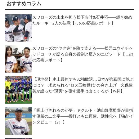
おすすめコラム
スワローズの未来を担う松下歩叶&石井巧――輝き始め
たルーキー2人の決意【しのの応燕レポート】
スワローズの“ヤク進”を陰で支える――松元ユウイチヘ
ッドコーチが語る自身の役割と驚きのエピソード【しの
の応燕レポート】
【現地発】史上最強でも32強敗退…日本が強豪国に並ぶ
には？ 求められる“ロス五輪世代”の突き上げ 久保建
英が語った“現実”を覆す選手は出てくるか【W杯】
「胴上げされるのが夢」ヤクルト・池山隆寛監督が目指
す優勝の二文字――投打ともに再建、活性化へ【独占イ
ンタビュー（2）】