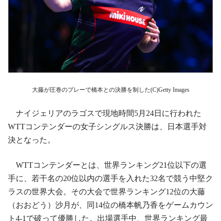
大藤が圧巻のプレーで橋本との決勝を制した(C)Getty Images
ナイジェリアのラゴスで現地時間5月24日に行われた
WTTコンテンダーの女子シングルス決勝は、日本選手対
決となった。
WTTコンテンダーとは、世界ランキング21位以下の選
手に、若干名の20位以内の選手を入れた32名で競う中堅ク
ラスの世界大会。その大会で世界ランキング12位の大藤
（おおどう）沙月が、同14位の橋本帆乃香をゲームカウン
ト4-1で破って優勝した。出場選手中、世界ランキング最