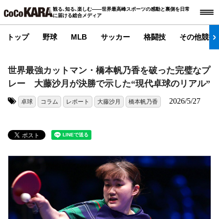
観る､知る､楽しむ――世界最高峰スポーツの感動と裏側を日常
に届ける総合メディア
トップ
野球
MLB
サッカー
格闘技
その他競技
世界最強カットマン・橋本帆乃香を破った完璧なプ
レー 大藤沙月が決勝で示した“現代卓球のリアル”
2026/5/27
卓球
コラム
レポート
大藤沙月
橋本帆乃香
タグ: