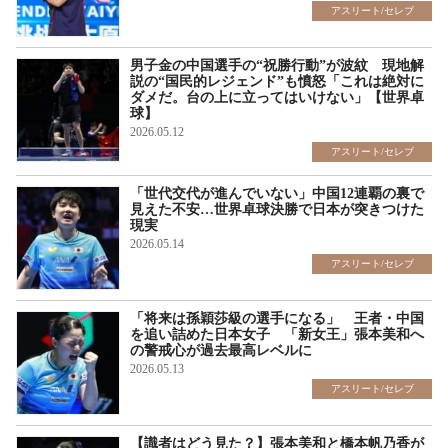
アスリート/セレブ
男子金の中国選手の“祝勝行動”が波紋 現地解
説の“国民的レジェンド”も憤怒「これは絶対に
ダメだ。台の上に立ってはいけない」【世界卓
球】
2026.05.12
アスリート/セレブ
「世代交代が進んでいない」中国12連覇の裏で
見えた不安…世界卓球決勝で日本が突きつけた
現実
2026.05.14
アスリート/セレブ
「将来は孫穎莎級の選手になる」 王者・中国
を追い詰めた日本女子 「新女王」張本美和へ
の警戒心が過去最高レベルに
2026.05.13
アスリート/セレブ
【識者はどう見た？】張本美和と橋本帆乃香が