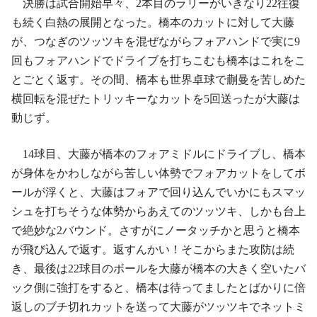
決勝は試合開始早々、2本目のラリーがいきなり22往復
も続く白熱の展開となった。橋本のカットに対して大藤
が、つなぎのツッツキを混ぜながらフォアハンドで実に9
回もフォアハンドでドライブを打ちこむも橋本はこれをこ
とごとく返す。その間、橋本も世界卓球で蒯曼を苦しめた
横回転を混ぜたトリッキーなカットを5回送ったが大藤は
動じず。
14球目、大藤が橋本のフォアミドルにドライブし、橋本
が身体をかわしながら苦しい体勢でフォアカットをしてボ
ールが浮くと、大藤はフォアで回り込んでいかにもスマッ
シュを打ちそうな体勢からあえてのツッツキ、しかも台上
で絶妙な2バウンド。さすがにノータッチかと思うと橋本
が飛び込んで返す。返すんかい！そこからまた攻防は続
き、最後は22球目のボールを大藤が橋本の大きく空いたバ
ック側に強打をすると、橋本は待ってましたとばかりに倍
返しのブチ切れカットを送って大藤がツッツキでネットミ