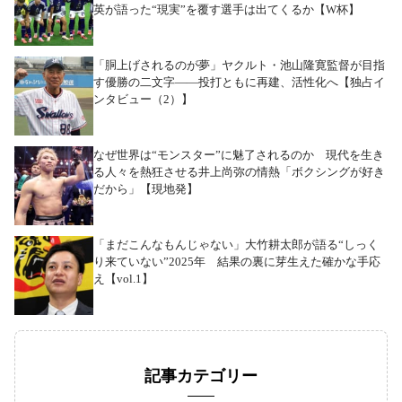
英が語った“現実”を覆す選手は出てくるか【W杯】
「胴上げされるのが夢」ヤクルト・池山隆寛監督が目指
す優勝の二文字――投打ともに再建、活性化へ【独占イ
ンタビュー（2）】
なぜ世界は“モンスター”に魅了されるのか 現代を生き
る人々を熱狂させる井上尚弥の情熱「ボクシングが好き
だから」【現地発】
「まだこんなもんじゃない」大竹耕太郎が語る“しっく
り来ていない”2025年 結果の裏に芽生えた確かな手応
え【vol.1】
記事カテゴリー