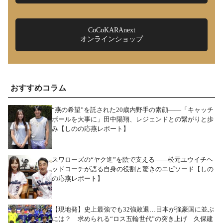
CoCoKARAnext
オンラインショップ
おすすめコラム
“燕の希望”を託された20歳内野手の素顔――「キャッチ
ボールを大事に」田中陽翔、レジェンドとの繋がりと歩
み【しのの応燕レポート】
スワローズの“ヤク進”を陰で支える――松元ユウイチヘ
ッドコーチが語る自身の役割と驚きのエピソード【しの
の応燕レポート】
【現地発】史上最強でも32強敗退…日本が強豪国に並ぶ
には？ 求められる“ロス五輪世代”の突き上げ 久保建