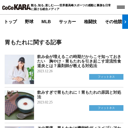
観る､知る､楽しむ――世界最高峰スポーツの感動と裏側を日常
に届ける総合メディア
トップ
野球
MLB
サッカー
格闘技
その他競技
胃もたれに関する記事
飲み会が増えるこの時期だからこそ知っておき
たい 胸やけ・胃もたれを引き起こす逆流性食
道炎とは？薬剤師が教える対処法
2023.12.26
フィットネス
飲みすぎで胃もたれに！胃もたれの原因と対処
法
2023.02.25
フィットネス