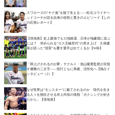
スワローズの“ヤク進”を陰で支える――松元ユウイチヘ
ッドコーチが語る自身の役割と驚きのエピソード【しの
の応燕レポート】
【現地発】史上最強でも32強敗退…日本が強豪国に並ぶ
には？ 求められる“ロス五輪世代”の突き上げ 久保建
英が語った“現実”を覆す選手は出てくるか【W杯】
「胴上げされるのが夢」ヤクルト・池山隆寛監督が目指
す優勝の二文字――投打ともに再建、活性化へ【独占イ
ンタビュー（2）】
なぜ世界は“モンスター”に魅了されるのか 現代を生き
る人々を熱狂させる井上尚弥の情熱「ボクシングが好き
だから」【現地発】