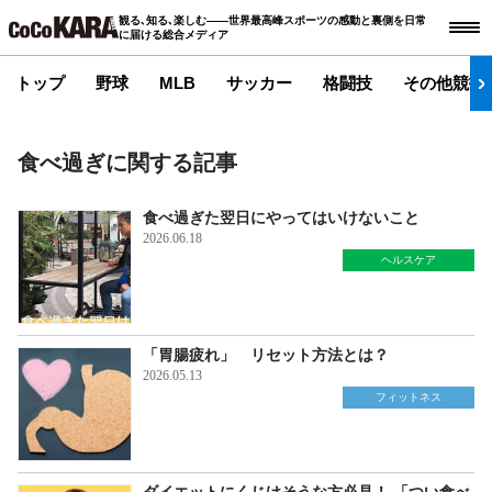
観る､知る､楽しむ――世界最高峰スポーツの感動と裏側を日常
に届ける総合メディア
トップ
野球
MLB
サッカー
格闘技
その他競技
食べ過ぎに関する記事
食べ過ぎた翌日にやってはいけないこと
2026.06.18
ヘルスケア
「胃腸疲れ」 リセット方法とは？
2026.05.13
フィットネス