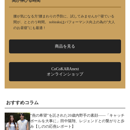
間が伸びる時間
腰が気になる方!腰まわりの予防に、試してみませんか? 寝ている
間が、ととのう時間。 nobirakuはパフォーマンス向上の為の“大人
のお昼寝”にも最適！
商品を見る
CoCoKARAnext
オンラインショップ
おすすめコラム
“燕の希望”を託された20歳内野手の素顔――「キャッチ
ボールを大事に」田中陽翔、レジェンドとの繋がりと歩
み【しのの応燕レポート】