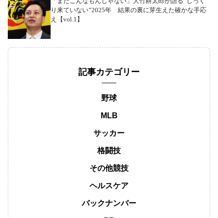
「まだこんなもんじゃない」大竹耕太郎が語る“しっく
り来ていない”2025年 結果の裏に芽生えた確かな手応
え【vol.1】
記事カテゴリー
野球
MLB
サッカー
格闘技
その他競技
ヘルスケア
バックナンバー