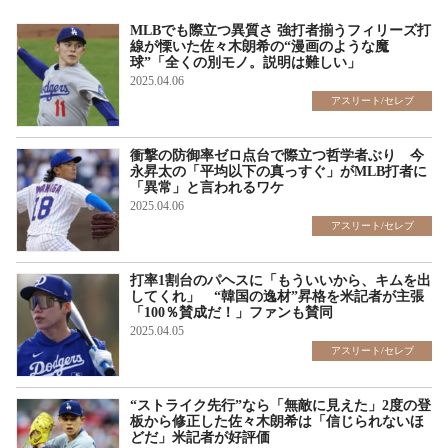
MLBでも際立つ異質さ 強打者揃うフィリーズ打
線が慄いた佐々木朗希の“漫画のような魔
球”「全くの別モノ。説明は難しい」
2025.04.06
アスリート/セレブ
衝撃の防御率ゼロ点台で際立つ哲学者ぶり 今
永昇太の「平均以下の真っすぐ」がMLB打者に
「異常」と言われるワケ
2025.04.06
アスリート/セレブ
打率1割台のパヘスに「もういいから、キムを出
してくれ」 “韓国の逸材”昇格を米記者が主張
「100％賛成だ！」ファンも賛同
2025.04.05
アスリート/セレブ
“ストライク先行”なら「無敵に見えた」2度の登
板から修正した佐々木朗希は「信じられないほ
どだ」米記者が好評価