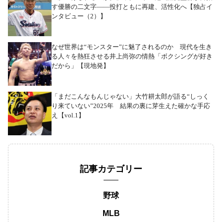
す優勝の二文字――投打ともに再建、活性化へ【独占イ
ンタビュー（2）】
なぜ世界は“モンスター”に魅了されるのか 現代を生き
る人々を熱狂させる井上尚弥の情熱「ボクシングが好き
だから」【現地発】
「まだこんなもんじゃない」大竹耕太郎が語る“しっく
り来ていない”2025年 結果の裏に芽生えた確かな手応
え【vol.1】
記事カテゴリー
野球
MLB