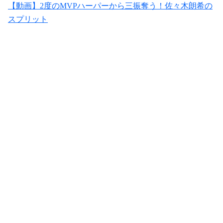
【動画】2度のMVPハーパーから三振奪う！佐々木朗希の
スプリット