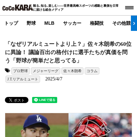
観る､知る､楽しむ――世界最高峰スポーツの感動と裏側を日常
に届ける総合メディア
トップ
野球
MLB
サッカー
格闘技
その他競技
「なぜリアルミュートより上？」佐々木朗希の60位
に異論！ 議論百出の格付けに選手たちが真価を問
う「野球が簡単だと思ってる」
プロ野球
メジャーリーグ
佐々木朗希
コラム
タグ:
2025/4/7
J.T.リアルミュート