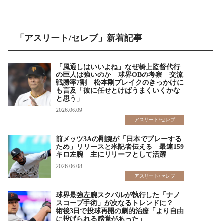
「アスリート/セレブ」新着記事
「風通しはいいよね」なぜ橋上監督代行
の巨人は強いのか 球界OBの考察 交流
戦勝率7割 松本剛ブレイクのきっかけに
も言及「彼に任せとけばうまくいくかな
と思う」
2026.06.09
アスリート/セレブ
前メッツ3Aの剛腕が「日本でプレーする
ため」リリースと米記者伝える 最速159
キロ左腕 主にリリーフとして活躍
2026.06.08
アスリート/セレブ
球界最強左腕スクバルが執行した「ナノ
スコープ手術」が次なるトレンドに？
術後3日で投球再開の劇的治療「より自由
に投げられる感覚があった」