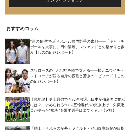
オンラインショップ
おすすめコラム
“燕の希望”を託された20歳内野手の素顔――「キャッチ
ボールを大事に」田中陽翔、レジェンドとの繋がりと歩
み【しのの応燕レポート】
スワローズの“ヤク進”を陰で支える――松元ユウイチヘ
ッドコーチが語る自身の役割と驚きのエピソード【しの
の応燕レポート】
【現地発】史上最強でも32強敗退…日本が強豪国に並ぶ
には？ 求められる“ロス五輪世代”の突き上げ 久保建
英が語った“現実”を覆す選手は出てくるか【W杯】
「胴上げされるのが夢」ヤクルト・池山隆寛監督が目指