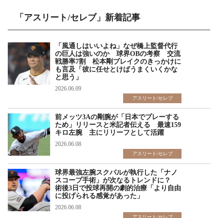
「アスリート/セレブ」新着記事
「風通しはいいよね」なぜ橋上監督代行
の巨人は強いのか 球界OBの考察 交流
戦勝率7割 松本剛ブレイクのきっかけに
も言及「彼に任せとけばうまくいくかな
と思う」
2026.06.09
アスリート/セレブ
前メッツ3Aの剛腕が「日本でプレーする
ため」リリースと米記者伝える 最速159
キロ左腕 主にリリーフとして活躍
2026.06.08
アスリート/セレブ
球界最強左腕スクバルが執行した「ナノ
スコープ手術」が次なるトレンドに？
術後3日で投球再開の劇的治療「より自由
に投げられる感覚があった」
2026.06.08
アスリート/セレブ