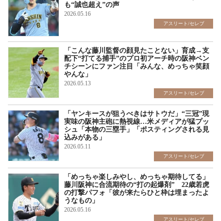
も“誠也超え”の声
2026.05.16
アスリート/セレブ
「こんな藤川監督の顔見たことない」育成→支
配下“打てる捕手”のプロ初アーチ時の阪神ベン
チシーンにファン注目「みんな、めっちゃ笑顔
やんな」
2026.05.13
アスリート/セレブ
「ヤンキースが狙うべきはサトウだ」“三冠”現
実味の阪神主砲に熱視線…米メディアが猛プッ
シュ「本物の三塁手」「ポスティングされる見
込みがある」
2026.05.11
アスリート/セレブ
「めっちゃ楽しみやし、めっちゃ期待してる」
藤川阪神に合流期待の“打の起爆剤” 22歳若虎
の打撃パフォ「彼が来たらひと枠は埋まったよ
うなもの」
2026.05.16
アスリート/セレブ