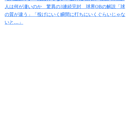
人は何が凄いのか 驚異の3連続完封 球界OBの解説「球
の質が違う」「投げにいく瞬間に打ちにいくぐらいじゃな
いと…」