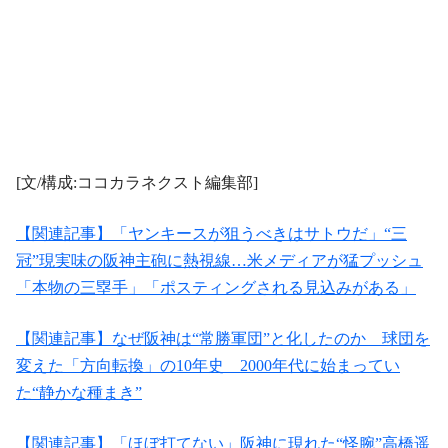
[文/構成:ココカラネクスト編集部]
【関連記事】「ヤンキースが狙うべきはサトウだ」“三
冠”現実味の阪神主砲に熱視線…米メディアが猛プッシュ
「本物の三塁手」「ポスティングされる見込みがある」
【関連記事】なぜ阪神は“常勝軍団”と化したのか 球団を
変えた「方向転換」の10年史 2000年代に始まってい
た“静かな種まき”
【関連記事】「ほぼ打てない」阪神に現れた“怪腕”高橋遥