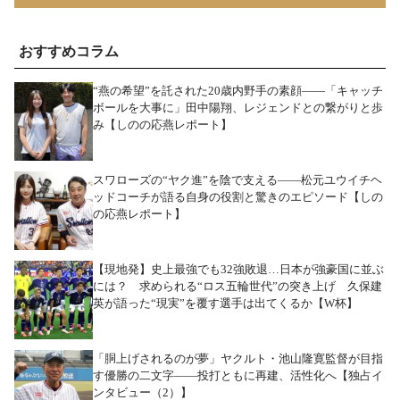
おすすめコラム
“燕の希望”を託された20歳内野手の素顔――「キャッチ
ボールを大事に」田中陽翔、レジェンドとの繋がりと歩
み【しのの応燕レポート】
スワローズの“ヤク進”を陰で支える――松元ユウイチヘ
ッドコーチが語る自身の役割と驚きのエピソード【しの
の応燕レポート】
【現地発】史上最強でも32強敗退…日本が強豪国に並ぶ
には？ 求められる“ロス五輪世代”の突き上げ 久保建
英が語った“現実”を覆す選手は出てくるか【W杯】
「胴上げされるのが夢」ヤクルト・池山隆寛監督が目指
す優勝の二文字――投打ともに再建、活性化へ【独占イ
ンタビュー（2）】