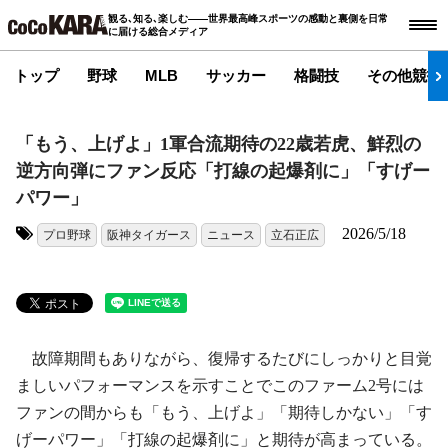
観る､知る､楽しむ――世界最高峰スポーツの感動と裏側を日常
に届ける総合メディア
トップ
野球
MLB
サッカー
格闘技
その他競技
「もう、上げよ」1軍合流期待の22歳若虎、鮮烈の
逆方向弾にファン反応「打線の起爆剤に」「すげー
パワー」
2026/5/18
プロ野球
阪神タイガース
ニュース
立石正広
タグ:
故障期間もありながら、復帰するたびにしっかりと目覚
ましいパフォーマンスを示すことでこのファーム2号には
ファンの間からも「もう、上げよ」「期待しかない」「す
げーパワー」「打線の起爆剤に」と期待が高まっている。