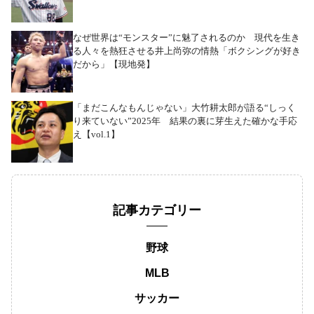
なぜ世界は“モンスター”に魅了されるのか 現代を生き
る人々を熱狂させる井上尚弥の情熱「ボクシングが好き
だから」【現地発】
「まだこんなもんじゃない」大竹耕太郎が語る“しっく
り来ていない”2025年 結果の裏に芽生えた確かな手応
え【vol.1】
記事カテゴリー
野球
MLB
サッカー