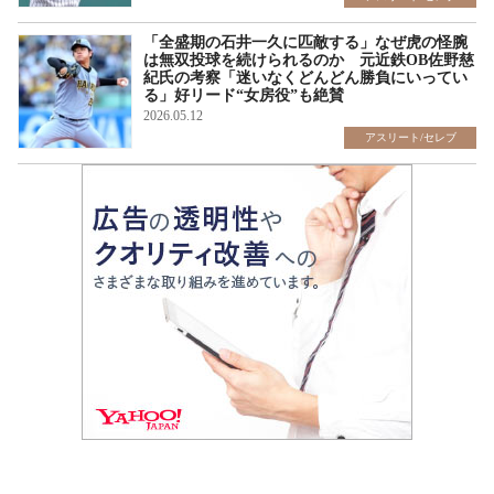
「全盛期の石井一久に匹敵する」なぜ虎の怪腕
は無双投球を続けられるのか 元近鉄OB佐野慈
紀氏の考察「迷いなくどんどん勝負にいってい
る」好リード“女房役”も絶賛
2026.05.12
アスリート/セレブ