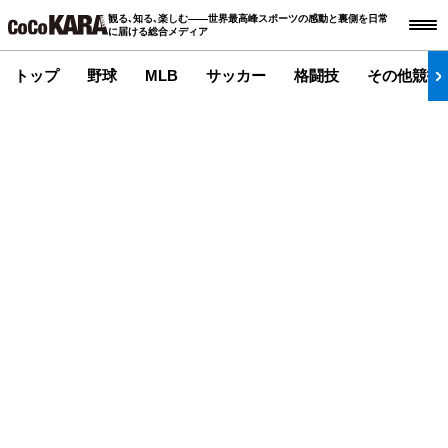
観る､知る､楽しむ――世界最高峰スポーツの感動と裏側を日常
に届ける総合メディア
トップ
野球
MLB
サッカー
格闘技
その他競技