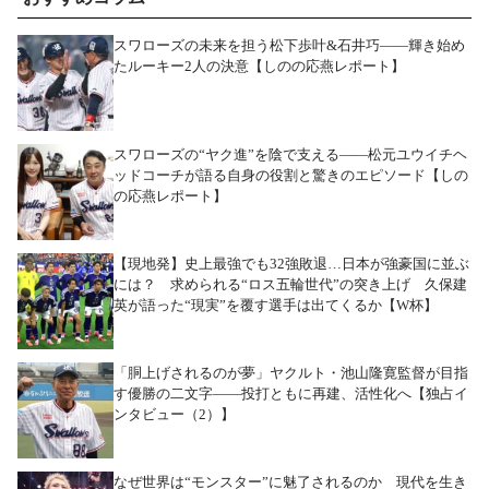
スワローズの未来を担う松下歩叶&石井巧――輝き始め
たルーキー2人の決意【しのの応燕レポート】
スワローズの“ヤク進”を陰で支える――松元ユウイチヘ
ッドコーチが語る自身の役割と驚きのエピソード【しの
の応燕レポート】
【現地発】史上最強でも32強敗退…日本が強豪国に並ぶ
には？ 求められる“ロス五輪世代”の突き上げ 久保建
英が語った“現実”を覆す選手は出てくるか【W杯】
「胴上げされるのが夢」ヤクルト・池山隆寛監督が目指
す優勝の二文字――投打ともに再建、活性化へ【独占イ
ンタビュー（2）】
なぜ世界は“モンスター”に魅了されるのか 現代を生き