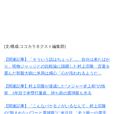
[文/構成:ココカラネクスト編集部]
【関連記事】「そういう話はちょっと…。自分は来たばか
り」怪物ジャッジとの比較論に躊躇した村上宗隆 言葉を
選んだ和製大砲に米局は感心「心が洗われるようだ」
【関連記事】村上宗隆が達成した“メジャー史上初”の快
挙 1年目で本塁打量産、持ち前の選球眼も光る
【関連記事】「こんなバケモノがいるなんて」村上宗隆
の“類まれなパワーと選球眼”に米注目 「史上唯一の選手