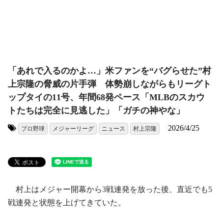
「あれで入るのかよ…」米ファンを“バグらせた”村
上宗隆の脅威の片手弾 体勢崩しながらもリーグト
ップタイの11号、年間68発ペース「MLBのスカウ
トたちは完全に見逃した」「ガチの神やな」
2026/4/25
プロ野球
メジャーリーグ
ニュース
村上宗隆
タグ:
村上はメジャー開幕から3戦連発を放った後、直近でも5
戦連発と状態を上げてきていた。