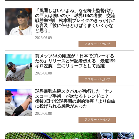
「風通しはいいよね」なぜ橋上監督代行
の巨人は強いのか 球界OBの考察 交流
戦勝率7割 松本剛ブレイクのきっかけに
も言及「彼に任せとけばうまくいくかな
と思う」
2026.06.09
アスリート/セレブ
前メッツ3Aの剛腕が「日本でプレーする
ため」リリースと米記者伝える 最速159
キロ左腕 主にリリーフとして活躍
2026.06.08
アスリート/セレブ
球界最強左腕スクバルが執行した「ナノ
スコープ手術」が次なるトレンドに？
術後3日で投球再開の劇的治療「より自由
に投げられる感覚があった」
2026.06.08
アスリート/セレブ