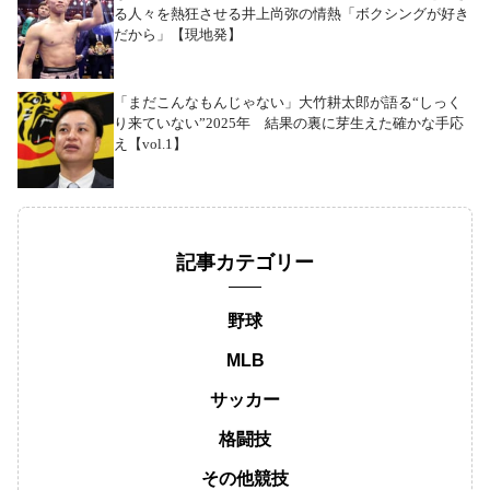
る人々を熱狂させる井上尚弥の情熱「ボクシングが好き
だから」【現地発】
「まだこんなもんじゃない」大竹耕太郎が語る“しっく
り来ていない”2025年 結果の裏に芽生えた確かな手応
え【vol.1】
記事カテゴリー
野球
MLB
サッカー
格闘技
その他競技