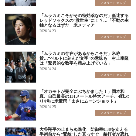
アスリート/セレブ
「ムラカミこそがその特効薬なのだ」低迷する
レッドソックスの“救世主”に！？…「不動の主
軸となるはずだ」米メディア
2026.04.23
アスリート/セレブ
「ムラカミの存在があるからこそだ」米称
賛…“ベルトに刻んだ文字”の意味も 村上宗隆
は「驚異的な数字を積み上げている」
2026.04.24
アスリート/セレブ
「オカモトが完全にぶちかました！」岡本和
真、自己最長の131メートル特大アーチ、4戦ぶ
り4号に米驚愕「まさにムーンショット」
2026.04.25
アスリート/セレブ
大谷翔平の止まらぬ進化 防御率0.38を支える
手術前から“変貌”した真っすぐ 敵打者が恐れ