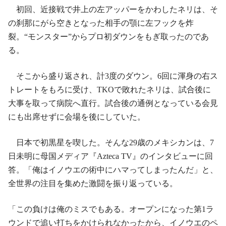
初回、近接戦で井上の左アッパーをかわしたネリは、そ
の刹那にがら空きとなった相手の顎に左フックを炸
裂。“モンスター”からプロ初ダウンをもぎ取ったのであ
る。
そこから盛り返され、計3度のダウン。6回に渾身の右ス
トレートをもろに受け、TKOで敗れたネリは、試合後に
大事を取って病院へ直行。試合後の通例となっている会見
にも出席せずに会場を後にしていた。
日本で初黒星を喫した。そんな29歳のメキシカンは、7
日未明に母国メディア『Azteca TV』のインタビューに回
答。「俺はイノウエの術中にハマってしまったんだ」と、
全世界の注目を集めた激闘を振り返っている。
「この負けは俺のミスでもある。オープンになった第1ラ
ウンドで追い打ちをかけられなかったから、イノウエのペ