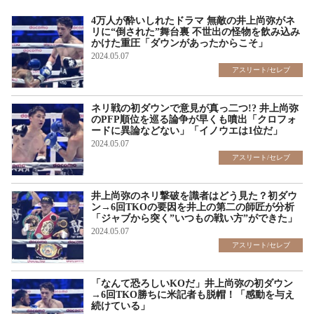
4万人が酔いしれたドラマ 無敵の井上尚弥がネ
リに“倒された”舞台裏 不世出の怪物を飲み込み
かけた重圧「ダウンがあったからこそ」
2024.05.07
アスリート/セレブ
ネリ戦の初ダウンで意見が真っ二つ!? 井上尚弥
のPFP順位を巡る論争が早くも噴出「クロフォ
ードに異論などない」「イノウエは1位だ」
2024.05.07
アスリート/セレブ
井上尚弥のネリ撃破を識者はどう見た？初ダウ
ン→6回TKOの要因を井上の第二の師匠が分析
「ジャブから突く”いつもの戦い方”ができた」
2024.05.07
アスリート/セレブ
「なんて恐ろしいKOだ」井上尚弥の初ダウン
→6回TKO勝ちに米記者も脱帽！「感動を与え
続けている」