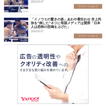
2024.05.07
アスリート/セレブ
「イノウエの驚きの姿」あわや番狂わせ 井上尚
弥を“倒した”ネリに母国メディアは賛辞「日本
人は恐怖の悲鳴を上げた」
2024.05.07
アスリート/セレブ