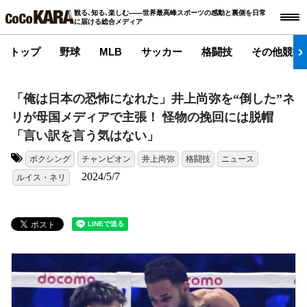
観る､知る､楽しむ――世界最高峰スポーツの感動と裏側を日常
に届ける総合メディア
トップ
野球
MLB
サッカー
格闘技
その他競技
「俺は日本の恐怖になれた」井上尚弥を“倒した”ネ
リが母国メディアで主張！ 怪物の挽回には脱帽
「言い訳を言う気はない」
ボクシング
チャンピオン
井上尚弥
格闘技
ニュース
タグ:
2024/5/7
ルイス・ネリ