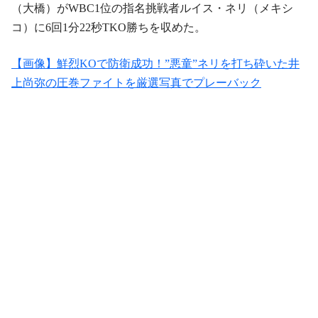
（大橋）がWBC1位の指名挑戦者ルイス・ネリ（メキシ
コ）に6回1分22秒TKO勝ちを収めた。
【画像】鮮烈KOで防衛成功！”悪童”ネリを打ち砕いた井
上尚弥の圧巻ファイトを厳選写真でプレーバック