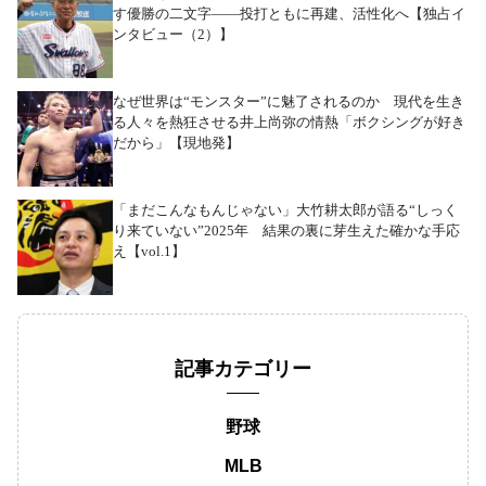
す優勝の二文字――投打ともに再建、活性化へ【独占イ
ンタビュー（2）】
なぜ世界は“モンスター”に魅了されるのか 現代を生き
る人々を熱狂させる井上尚弥の情熱「ボクシングが好き
だから」【現地発】
「まだこんなもんじゃない」大竹耕太郎が語る“しっく
り来ていない”2025年 結果の裏に芽生えた確かな手応
え【vol.1】
記事カテゴリー
野球
MLB