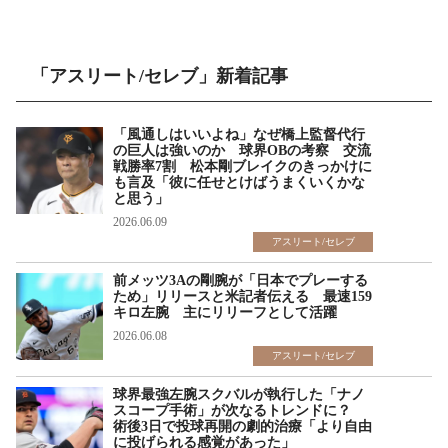
「アスリート/セレブ」新着記事
「風通しはいいよね」なぜ橋上監督代行
の巨人は強いのか 球界OBの考察 交流
戦勝率7割 松本剛ブレイクのきっかけに
も言及「彼に任せとけばうまくいくかな
と思う」
2026.06.09
アスリート/セレブ
前メッツ3Aの剛腕が「日本でプレーする
ため」リリースと米記者伝える 最速159
キロ左腕 主にリリーフとして活躍
2026.06.08
アスリート/セレブ
球界最強左腕スクバルが執行した「ナノ
スコープ手術」が次なるトレンドに？
術後3日で投球再開の劇的治療「より自由
に投げられる感覚があった」