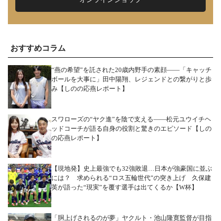
おすすめコラム
“燕の希望”を託された20歳内野手の素顔――「キャッチ
ボールを大事に」田中陽翔、レジェンドとの繋がりと歩
み【しのの応燕レポート】
スワローズの“ヤク進”を陰で支える――松元ユウイチヘ
ッドコーチが語る自身の役割と驚きのエピソード【しの
の応燕レポート】
【現地発】史上最強でも32強敗退…日本が強豪国に並ぶ
には？ 求められる“ロス五輪世代”の突き上げ 久保建
英が語った“現実”を覆す選手は出てくるか【W杯】
「胴上げされるのが夢」ヤクルト・池山隆寛監督が目指