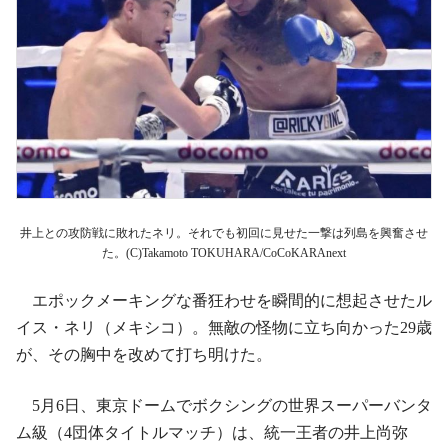
井上との攻防戦に敗れたネリ。それでも初回に見せた一撃は列島を興奮させ
た。(C)Takamoto TOKUHARA/CoCoKARAnext
エポックメーキングな番狂わせを瞬間的に想起させたル
イス・ネリ（メキシコ）。無敵の怪物に立ち向かった29歳
が、その胸中を改めて打ち明けた。
5月6日、東京ドームでボクシングの世界スーパーバンタ
ム級（4団体タイトルマッチ）は、統一王者の井上尚弥