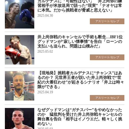
カルデナスに「可能性はない」 井上尚弥の練
習相手が米放送局で語った“現実”「ナオヤは常
に本気。だから挑戦者が脅威と思えない」
2025.04.30
アスリート/セレブ
井上尚弥戦のキャンセルで手術も断念…IBF1位
グッドマンが“寂しい懐事情”を告白「ローンの
支払いも迫られ、問題は山積みだ」
2025.05.02
アスリート/セレブ
【現地発】挑戦者カルデナスに“チャンス”はあ
るのか？ 元世界王者が説いた井上尚弥戦で“世
紀の大番狂わせ”が起きるシナリオ「井上は時々
隙ができる」
2025.04.19
アスリート/セレブ
なぜグッドマンは“ガチスパー”をやめなかった
のか 猛批判を受けた井上尚弥戦キャンセルの
舞台裏を告白「相手はイノウエだ。軽々しく挑
めない」