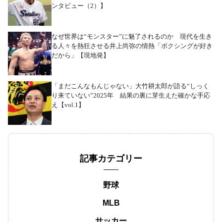
ンタビュー（2）】
なぜ世界は“モンスター”に魅了されるのか 現代を生き
る人々を熱狂させる井上尚弥の情熱「ボクシングが好き
だから」【現地発】
「まだこんなもんじゃない」大竹耕太郎が語る“しっく
り来ていない”2025年 結果の裏に芽生えた確かな手応
え【vol.1】
記事カテゴリー
野球
MLB
サッカー