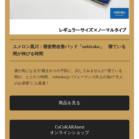
ユメロン黒川：寝姿勢改善パッド「nobiraku」 寝ている
間が伸びる時間
腰が気になる方!腰まわりの予防に、試してみませんか? 寝ている
間が、ととのう時間。 nobirakuはパフォーマンス向上の為の“大人
のお昼寝”にも最適！
商品を見る
CoCoKARAnext
オンラインショップ