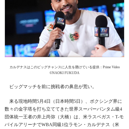
カルデナスはこのビッグチャンスに人生を懸けている提供：Prime Video
©NAOKI FUKUDA
ビッグマッチを前に挑戦者の鼻息が荒い。
来る現地時間5月4日（日本時間5日）、ボクシング界に
数々の金字塔を打ち立ててきた世界スーパーバンタム級4
団体統一王者の井上尚弥（大橋）は、米ラスベガス・T-モ
バイルアリーナでWBA同級1位ラモン・カルデナス（米