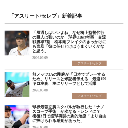
「アスリート/セレブ」新着記事
「風通しはいいよね」なぜ橋上監督代行
の巨人は強いのか 球界OBの考察 交流
戦勝率7割 松本剛ブレイクのきっかけに
も言及「彼に任せとけばうまくいくかな
と思う」
2026.06.09
アスリート/セレブ
前メッツ3Aの剛腕が「日本でプレーする
ため」リリースと米記者伝える 最速159
キロ左腕 主にリリーフとして活躍
2026.06.08
アスリート/セレブ
球界最強左腕スクバルが執行した「ナノ
スコープ手術」が次なるトレンドに？
術後3日で投球再開の劇的治療「より自由
に投げられる感覚があった」
2026.06.08