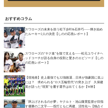
おすすめコラム
スワローズの未来を担う松下歩叶&石井巧――輝き始め
たルーキー2人の決意【しのの応燕レポート】
スワローズの“ヤク進”を陰で支える――松元ユウイチヘ
ッドコーチが語る自身の役割と驚きのエピソード【しの
の応燕レポート】
【現地発】史上最強でも32強敗退…日本が強豪国に並ぶ
には？ 求められる“ロス五輪世代”の突き上げ 久保建
英が語った“現実”を覆す選手は出てくるか【W杯】
「胴上げされるのが夢」ヤクルト・池山隆寛監督が目指
す優勝の二文字――投打ともに再建、活性化へ【独占イ