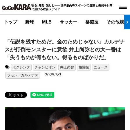
観る､知る､楽しむ――世界最高峰スポーツの感動と裏側を日常
に届ける総合メディア
トップ
野球
MLB
サッカー
格闘技
その他競技
「伝説を残すためだ。金のためじゃない」カルデナ
スが打倒モンスターに意欲 井上尚弥との大一番は
「失うものが何もない。得るものばかりだ」
ボクシング
チャンピオン
井上尚弥
格闘技
ニュース
タグ:
2025/5/3
ラモン・カルデナス