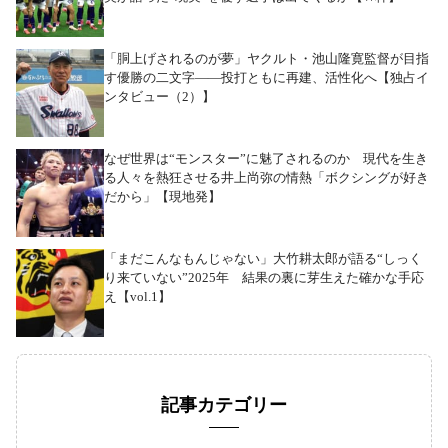
「胴上げされるのが夢」ヤクルト・池山隆寛監督が目指
す優勝の二文字――投打ともに再建、活性化へ【独占イ
ンタビュー（2）】
なぜ世界は“モンスター”に魅了されるのか 現代を生き
る人々を熱狂させる井上尚弥の情熱「ボクシングが好き
だから」【現地発】
「まだこんなもんじゃない」大竹耕太郎が語る“しっく
り来ていない”2025年 結果の裏に芽生えた確かな手応
え【vol.1】
記事カテゴリー