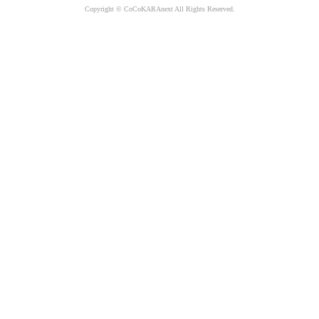
Copyright © CoCoKARAnext All Rights Reserved.