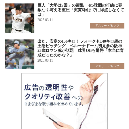
巨人「大勢は7回」の衝撃 セ5球団の打線に容
赦なく与える重圧「実質6回までに得点しなくて
は」
2025.03.11
アスリート/セレブ
出た、安定の156キロ！フォークも140キロ超の
圧巻ピッチング ベルーナドーム初見参の阪神
23歳ロマン腕が話題 球界OBも驚愕「本当に育
成だったのかな？」
2025.03.11
アスリート/セレブ