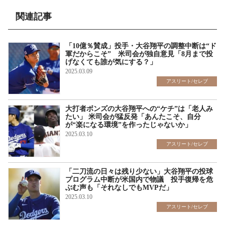
関連記事
「10億％賛成」投手・大谷翔平の調整中断は“ド
軍だからこそ” 米司会が独自意見「8月まで投
げなくても誰が気にする？」
2025.03.09
アスリート/セレブ
大打者ボンズの大谷翔平への“ケチ”は「老人み
たい」 米司会が猛反発「あんたこそ、自分
が“楽になる環境”を作ったじゃないか」
2025.03.10
アスリート/セレブ
「二刀流の日々は残り少ない」大谷翔平の投球
プログラム中断が米国内で物議 投手復帰を危
ぶむ声も「それなしでもMVPだ」
2025.03.10
アスリート/セレブ