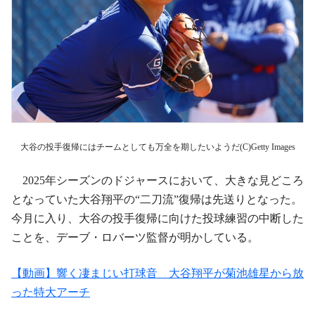
大谷の投手復帰にはチームとしても万全を期したいようだ(C)Getty Images
2025年シーズンのドジャースにおいて、大きな見どころ
となっていた大谷翔平の“二刀流”復帰は先送りとなった。
今月に入り、大谷の投手復帰に向けた投球練習の中断した
ことを、デーブ・ロバーツ監督が明かしている。
【動画】響く凄まじい打球音 大谷翔平が菊池雄星から放
った特大アーチ