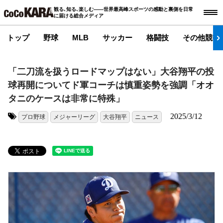
観る､知る､楽しむ――世界最高峰スポーツの感動と裏側を日常
に届ける総合メディア
トップ
野球
MLB
サッカー
格闘技
その他競技
「二刀流を扱うロードマップはない」大谷翔平の投
球再開についてド軍コーチは慎重姿勢を強調「オオ
タニのケースは非常に特殊」
2025/3/12
プロ野球
メジャーリーグ
大谷翔平
ニュース
タグ: