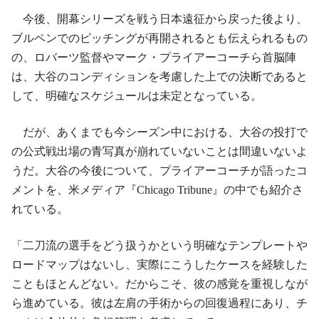
今後、開幕シリーズを戦う日本遠征から戻った後より、
ブルペンでのピッチングが再開されるとも伝えられるもの
の、ロバーツ監督やマーク・プライアーコーチら首脳陣
は、大谷のコンディションを考慮した上での決断であると
して、明確なスケジュールは未定となっている。
だが、あくまでも今シーズン中における、大谷の投打で
の公式戦出場の青写真が崩れていないことは間違いないよ
うだ。大谷の今後について、プライアーコーチが語ったコ
メントを、米メディア『Chicago Tribune』の中でも紹介さ
れている。
「二刀流の選手をどう扱うかという明確なテンプレートや
ロードマップはないし、実際にこうしたケースを経験した
こともほとんどない。だからこそ、彼の感覚を重視しなが
ら進めている。彼は左肩の手術からの回復過程にあり、チ