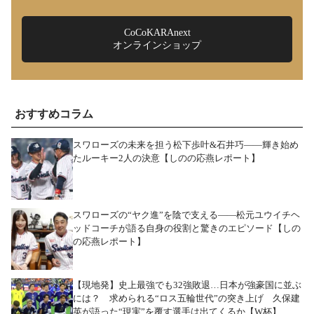
CoCoKARAnext
オンラインショップ
おすすめコラム
スワローズの未来を担う松下歩叶&石井巧――輝き始め
たルーキー2人の決意【しのの応燕レポート】
スワローズの“ヤク進”を陰で支える――松元ユウイチヘ
ッドコーチが語る自身の役割と驚きのエピソード【しの
の応燕レポート】
【現地発】史上最強でも32強敗退…日本が強豪国に並ぶ
には？ 求められる“ロス五輪世代”の突き上げ 久保建
英が語った“現実”を覆す選手は出てくるか【W杯】