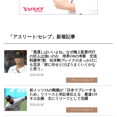
「アスリート/セレブ」新着記事
「風通しはいいよね」なぜ橋上監督代行
の巨人は強いのか 球界OBの考察 交流
戦勝率7割 松本剛ブレイクのきっかけに
も言及「彼に任せとけばうまくいくかな
と思う」
2026.06.09
アスリート/セレブ
前メッツ3Aの剛腕が「日本でプレーする
ため」リリースと米記者伝える 最速159
キロ左腕 主にリリーフとして活躍
2026.06.08
アスリート/セレブ