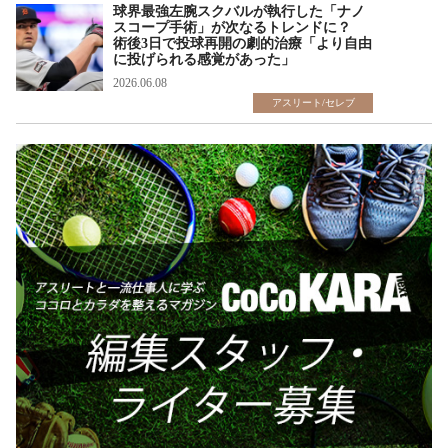
球界最強左腕スクバルが執行した「ナノ
スコープ手術」が次なるトレンドに？
術後3日で投球再開の劇的治療「より自由
に投げられる感覚があった」
2026.06.08
アスリート/セレブ