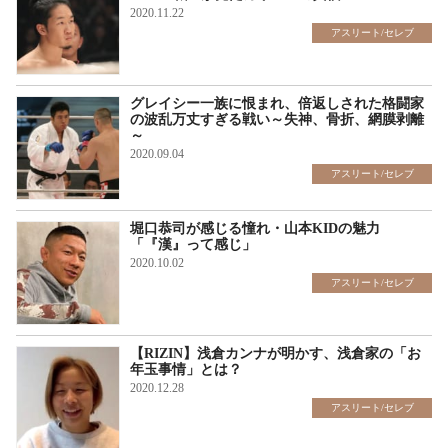
2020.11.22
アスリート/セレブ
グレイシー一族に恨まれ、倍返しされた格闘家
の波乱万丈すぎる戦い～失神、骨折、網膜剥離
～
2020.09.04
アスリート/セレブ
堀口恭司が感じる憧れ・山本KIDの魅力
「『漢』って感じ」
2020.10.02
アスリート/セレブ
【RIZIN】浅倉カンナが明かす、浅倉家の「お
年玉事情」とは？
2020.12.28
アスリート/セレブ