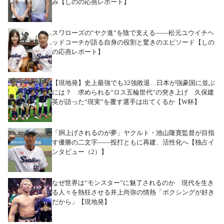
み【しのの応燕レポート】
スワローズの“ヤク進”を陰で支える――松元ユウイチヘ
ッドコーチが語る自身の役割と驚きのエピソード【しの
の応燕レポート】
【現地発】史上最強でも32強敗退…日本が強豪国に並ぶ
には？ 求められる“ロス五輪世代”の突き上げ 久保建
英が語った“現実”を覆す選手は出てくるか【W杯】
「胴上げされるのが夢」ヤクルト・池山隆寛監督が目指
す優勝の二文字――投打ともに再建、活性化へ【独占イ
ンタビュー（2）】
なぜ世界は“モンスター”に魅了されるのか 現代を生き
る人々を熱狂させる井上尚弥の情熱「ボクシングが好き
だから」【現地発】