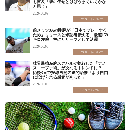
も言及「彼に任せとけばうまくいくかな
と思う」
2026.06.09
アスリート/セレブ
前メッツ3Aの剛腕が「日本でプレーする
ため」リリースと米記者伝える 最速159
キロ左腕 主にリリーフとして活躍
2026.06.08
アスリート/セレブ
球界最強左腕スクバルが執行した「ナノ
スコープ手術」が次なるトレンドに？
術後3日で投球再開の劇的治療「より自由
に投げられる感覚があった」
2026.06.08
アスリート/セレブ