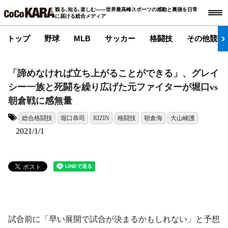
観る､知る､楽しむ――世界最高峰スポーツの感動と裏側を日常
に届ける総合メディア
トップ
野球
MLB
サッカー
格闘技
その他競技
「諦めなければ立ち上がることができる」、グレイ
シー一族と死闘を繰り広げた元ファイターが堀口vs
朝倉戦に感無量
総合格闘技
堀口恭司
RIZIN
格闘技
朝倉海
大山峻護
タグ:
2021/1/1
試合前に「早い展開で試合が決まるかもしれない」と予想