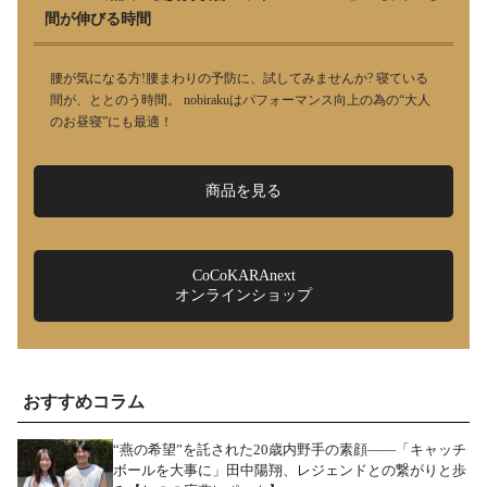
間が伸びる時間
腰が気になる方!腰まわりの予防に、試してみませんか? 寝ている
間が、ととのう時間。 nobirakuはパフォーマンス向上の為の“大人
のお昼寝”にも最適！
商品を見る
CoCoKARAnext
オンラインショップ
おすすめコラム
“燕の希望”を託された20歳内野手の素顔――「キャッチ
ボールを大事に」田中陽翔、レジェンドとの繋がりと歩