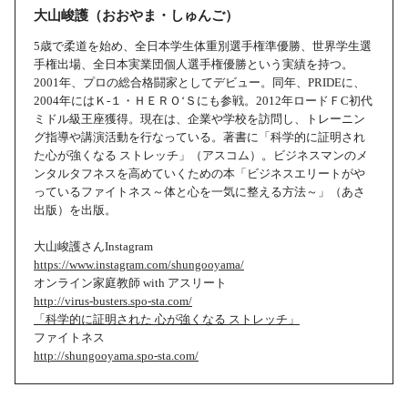
大山峻護（おおやま・しゅんご）
5歳で柔道を始め、全日本学生体重別選手権準優勝、世界学生選
手権出場、全日本実業団個人選手権優勝という実績を持つ。
2001年、プロの総合格闘家としてデビュー。同年、PRIDEに、
2004年にはＫ-１・ＨＥＲＯ‘Ｓにも参戦。2012年ロードＦC初代
ミドル級王座獲得。現在は、企業や学校を訪問し、トレーニン
グ指導や講演活動を行なっている。著書に「科学的に証明され
た心が強くなる ストレッチ」（アスコム）。ビジネスマンのメ
ンタルタフネスを高めていくための本「ビジネスエリートがや
っているファイトネス～体と心を一気に整える方法～」（あさ
出版）を出版。
大山峻護さんInstagram
https://www.instagram.com/shungooyama/
オンライン家庭教師 with アスリート
http://virus-busters.spo-sta.com/
「科学的に証明された 心が強くなる ストレッチ」
ファイトネス
http://shungooyama.spo-sta.com/