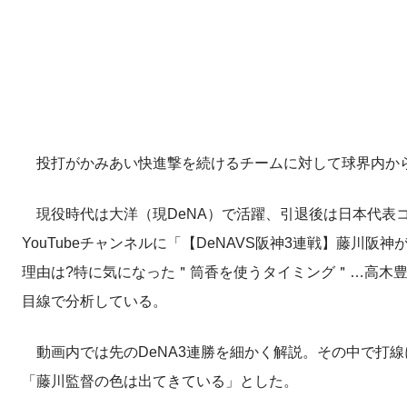
投打がかみあい快進撃を続けるチームに対して球界内か
現役時代は大洋（現DeNA）で活躍、引退後は日本代表コ
YouTubeチャンネルに「【DeNAVS阪神3連戦】藤川阪
理由は?特に気になった＂筒香を使うタイミング＂…高木豊
目線で分析している。
動画内では先のDeNA3連勝を細かく解説。その中で打
「藤川監督の色は出てきている」とした。