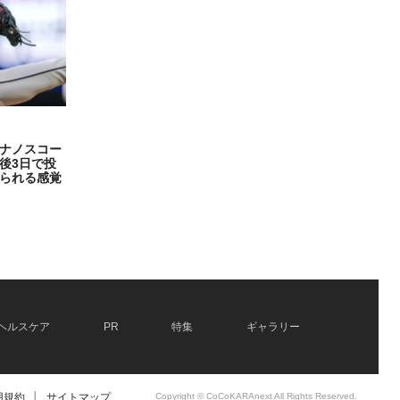
ナノスコー
後3日で投
られる感覚
ヘルスケア
PR
特集
ギャラリー
用規約
│
サイトマップ
Copyright © CoCoKARAnext All Rights Reserved.