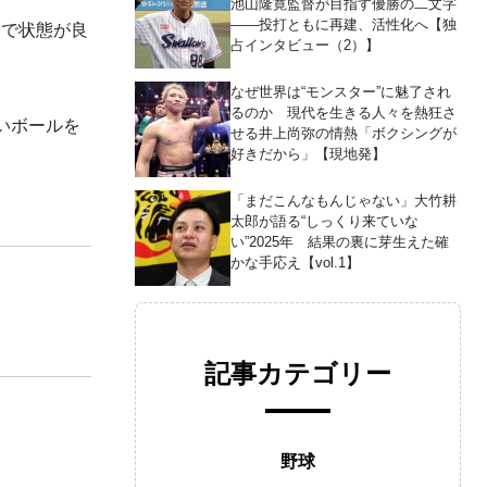
池山隆寛監督が目指す優勝の二文字
――投打ともに再建、活性化へ【独
まで状態が良
占インタビュー（2）】
なぜ世界は“モンスター”に魅了され
るのか 現代を生きる人々を熱狂さ
いボールを
せる井上尚弥の情熱「ボクシングが
好きだから」【現地発】
「まだこんなもんじゃない」大竹耕
太郎が語る“しっくり来ていな
い”2025年 結果の裏に芽生えた確
かな手応え【vol.1】
記事カテゴリー
野球