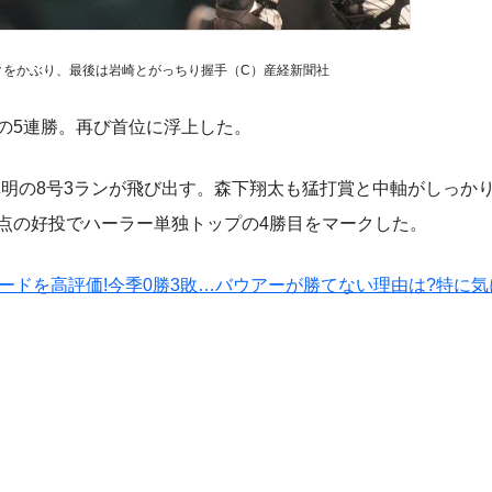
クをかぶり、最後は岩崎とがっちり握手（C）産経新聞社
の5連勝。再び首位に浮上した。
明の8号3ランが飛び出す。森下翔太も猛打賞と中軸がしっか
失点の好投でハーラー単独トップの4勝目をマークした。
のリードを高評価!今季0勝3敗…バウアーが勝てない理由は?特に気