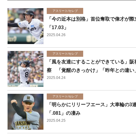
アスリート/セレブ
「今の近本は別格」首位奪取で偉才が際
「17.03」
2025.04.26
アスリート/セレブ
「風を友達にすることができている」阪
察 「覚醒のきっかけ」「昨年との違い
2025.04.24
アスリート/セレブ
「明らかにリリーフエース」大車輪の3連
「.081」の凄み
2025.04.25