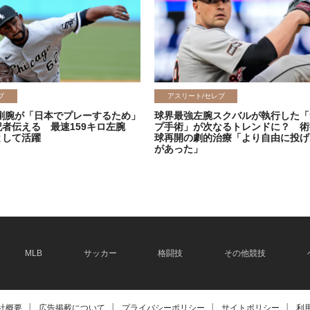
ブ
アスリート/セレブ
剛腕が「日本でプレーするため」
球界最強左腕スクバルが執行した「
記者伝える 最速159キロ左腕
プ手術」が次なるトレンドに？ 術
として活躍
球再開の劇的治療「より自由に投げ
があった」
2026.06.08
MLB
サッカー
格闘技
その他競技
社概要
│
広告掲載について
│
プライバシーポリシー
│
サイトポリシー
│
利