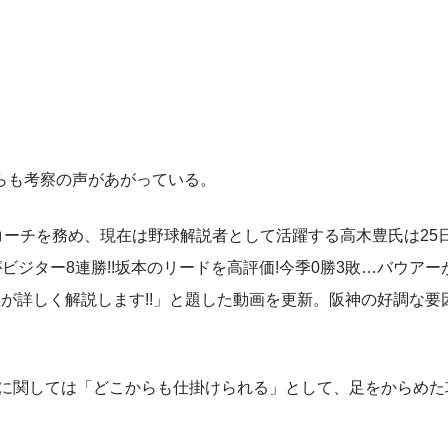
らも考察の声があがっている。
ーチを務め、現在は野球解説者として活躍する高木豊氏は25
神がビジター8連勝!!坂本のリードを高評価!今季0勝3敗…バウア
が詳しく解説します!!」と題した動画を更新。阪神の好調な要
線に関しては「どこからも仕掛けられる」として、足をからめた