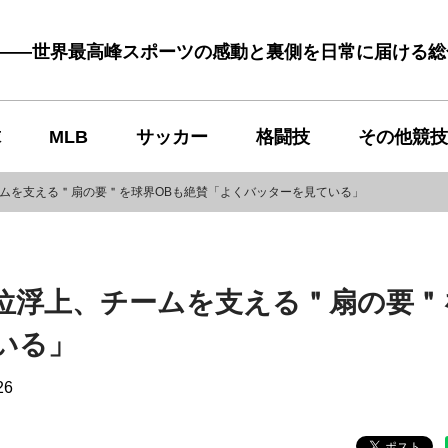
む――世界最高峰スポーツの感動と裏側を日常に届ける
球
MLB
サッカー
格闘技
その他競技
ムを支える＂扇の要＂を球界OBも絶賛「よくバッターを見ている」
位浮上、チームを支える＂扇の要＂
いる」
26