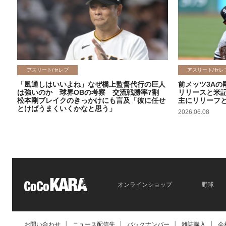
アスリート/セレブ
アスリート/セレ
「風通しはいいよね」なぜ橋上監督代行の巨人
前メッツ3Aの
は強いのか 球界OBの考察 交流戦勝率7割
リリースと米
松本剛ブレイクのきっかけにも言及「彼に任せ
主にリリーフ
とけばうまくいくかなと思う」
2026.06.08
2026.06.09
オンラインショップ
野球
お問い合わせ
│
ニュース配信先
│
バックナンバー
│
雑誌購入
│
会