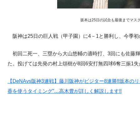
坂本は25日の試合も最後までマス
阪神は25日の巨人戦（甲子園）に4－1と勝利し、今季初
初回二死一、三塁から大山悠輔の適時打、3回にも佐藤輝
た。投げては先発の村上頌樹が8回6安打無四球6奪三振1
【DeNAvs阪神3連戦】藤川阪神がビジター8連勝!!坂本
香を使うタイミング”…高木豊が詳しく解説します!!