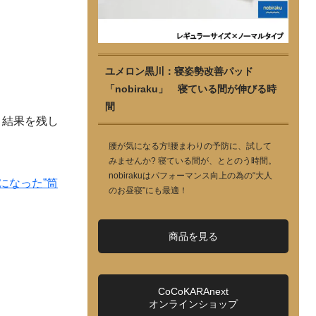
ユメロン黒川：寝姿勢改善パッド
「nobiraku」 寝ている間が伸びる時
間
り結果を残し
腰が気になる方!腰まわりの予防に、試して
みませんか? 寝ている間が、ととのう時間。
nobirakuはパフォーマンス向上の為の“大人
になった”筒
のお昼寝”にも最適！
商品を見る
CoCoKARAnext
オンラインショップ