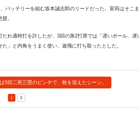
、バッテリーを組む坂本誠志郎のリードだった。富田はそこ
絶賛。
たれ適時打を許したが、3回の第2打席では「遅いボール、遅
せた」と内角をうまく使い、遊飛に打ち取ったとした。
たのは5回二死三塁のピンチで、牧を迎えたシーン。
1
2