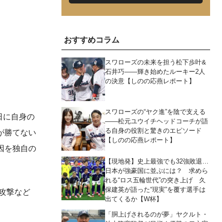
おすすめコラム
スワローズの未来を担う松下歩叶&
石井巧――輝き始めたルーキー2人
の決意【しのの応燕レポート】
スワローズの“ヤク進”を陰で支える
日に自身の
――松元ユウイチヘッドコーチが語
る自身の役割と驚きのエピソード
ーが勝てない
【しのの応燕レポート】
因を独自の
【現地発】史上最強でも32強敗退…
日本が強豪国に並ぶには？ 求めら
れる“ロス五輪世代”の突き上げ 久
保建英が語った“現実”を覆す選手は
攻撃など
出てくるか【W杯】
「胴上げされるのが夢」ヤクルト・