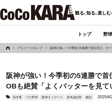
観る､知る､楽し
トップ
野
>
アスリート/セレブ
>
阪神が強い！今季初の5連勝で首位浮上、チー
阪神が強い！今季初の5連勝で首
OBも絶賛「よくバッターを見て
2025/4/
高木豊
プロ野球
阪神タイガース
坂本誠志郎
解説
タグ: