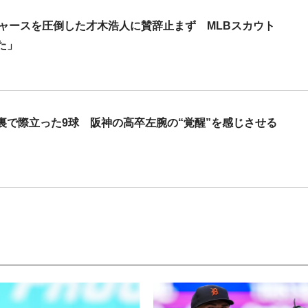
ジャースを圧倒した才木浩人に賛辞止まず MLBスカウト
た」
裏で際立った9球 阪神の高卒左腕の“覚醒”を感じさせる