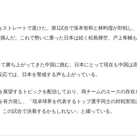
ストレートで退けた。第1試合で張本智和と林昀儒が対戦し、
を掴んだ。これで勢いに乗った日本は続く松島輝空、戸上隼輔
って勝ち上がってきた中国に挑む。日本にとって現在も中国は
反応では、日本を警戒する声も上がっている。
を展望するトピックを配信しており、両チームのエースの存在
せを有力視し、「現卓球界を代表するトップ選手同士の対戦実現
、この試合で決着するかもしれない」と綴っている。