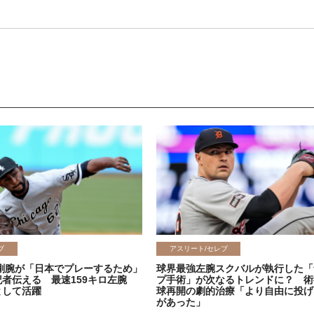
ブ
アスリート/セレブ
剛腕が「日本でプレーするため」
球界最強左腕スクバルが執行した「
記者伝える 最速159キロ左腕
プ手術」が次なるトレンドに？ 術
として活躍
球再開の劇的治療「より自由に投げ
があった」