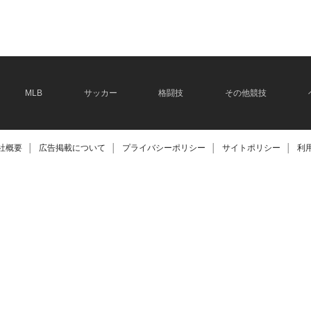
2026.06.08
MLB
サッカー
格闘技
その他競技
社概要
│
広告掲載について
│
プライバシーポリシー
│
サイトポリシー
│
利