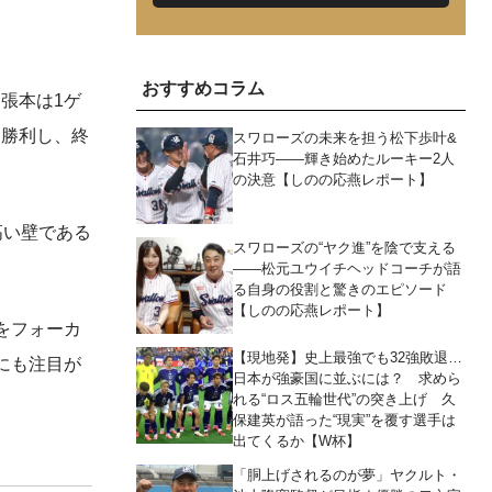
おすすめコラム
張本は1ゲ
も勝利し、終
スワローズの未来を担う松下歩叶&
石井巧――輝き始めたルーキー2人
の決意【しのの応燕レポート】
高い壁である
スワローズの“ヤク進”を陰で支える
――松元ユウイチヘッドコーチが語
る自身の役割と驚きのエピソード
【しのの応燕レポート】
をフォーカ
【現地発】史上最強でも32強敗退…
にも注目が
日本が強豪国に並ぶには？ 求めら
れる“ロス五輪世代”の突き上げ 久
保建英が語った“現実”を覆す選手は
出てくるか【W杯】
「胴上げされるのが夢」ヤクルト・