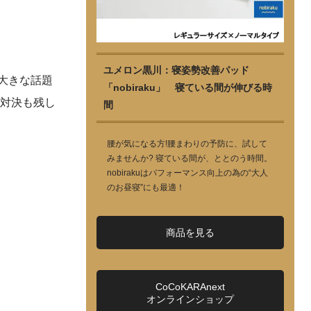
ユメロン黒川：寝姿勢改善パッド
大きな話題
「nobiraku」 寝ている間が伸びる時
接対決も残し
間
腰が気になる方!腰まわりの予防に、試して
みませんか? 寝ている間が、ととのう時間。
nobirakuはパフォーマンス向上の為の“大人
のお昼寝”にも最適！
商品を見る
CoCoKARAnext
オンラインショップ