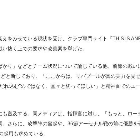
せている現状を受け、クラブ専門サイト『THIS IS ANFI
戦い抜く上での要求や改善案を挙げた。
かり」などとチーム状況について論じている他、前節の戦い
などと断じており、「ここからは、リバプールが真の実力を見
だれ込む”のではなく、堂々と切ってほしい」と精神面でのエ
も言及する。同メディアは、指揮官に対し、「もっと、ロー
調。さらに、攻撃陣の奮起や、36節アーセナル戦の前に優勝を
”の起用も求めている。