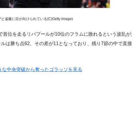
藤に目が向けられている(C)Getty Images
で首位を走るリバプールが10位のフラムに敗れるという波乱が
ルは勝ち点62、その差が11となっており、残り7節の中で直
うな中央突破から奪ったゴラッソを見る