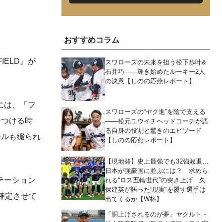
おすすめコラム
ELD』が
スワローズの未来を担う松下歩叶&
石井巧――輝き始めたルーキー2人
の決意【しのの応燕レポート】
には、「フ
スワローズの“ヤク進”を陰で支える
せつける時
――松元ユウイチヘッドコーチが語
る自身の役割と驚きのエピソード
ールも綴られ
【しのの応燕レポート】
【現地発】史上最強でも32強敗退…
日本が強豪国に並ぶには？ 求めら
テーション
れる“ロス五輪世代”の突き上げ 久
保建英が語った“現実”を覆す選手は
確定させて
出てくるか【W杯】
「胴上げされるのが夢」ヤクルト・