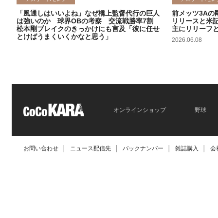
「風通しはいいよね」なぜ橋上監督代行の巨人
前メッツ3Aの
は強いのか 球界OBの考察 交流戦勝率7割
リリースと米
松本剛ブレイクのきっかけにも言及「彼に任せ
主にリリーフ
とけばうまくいくかなと思う」
2026.06.08
2026.06.09
オンラインショップ
野球
お問い合わせ
│
ニュース配信先
│
バックナンバー
│
雑誌購入
│
会