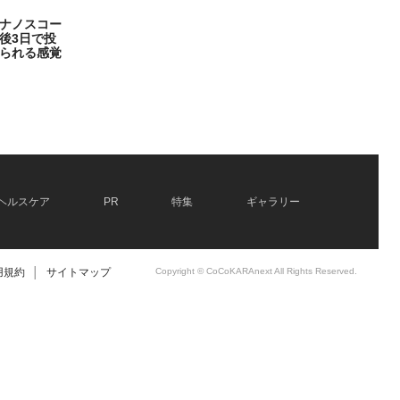
ナノスコー
後3日で投
られる感覚
ヘルスケア
PR
特集
ギャラリー
用規約
│
サイトマップ
Copyright © CoCoKARAnext All Rights Reserved.