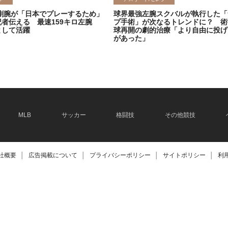
剛腕が「日本でプレーするため」
球界最強左腕スクバルが執行した「
記者伝える 最速159キロ左腕
プ手術」が次なるトレンドに？ 術
として活躍
球再開の劇的治療「より自由に投げ
があった」
2026.06.08
MLB
サッカー
格闘技
その他競技
社概要
│
広告掲載について
│
プライバシーポリシー
│
サイトポリシー
│
利