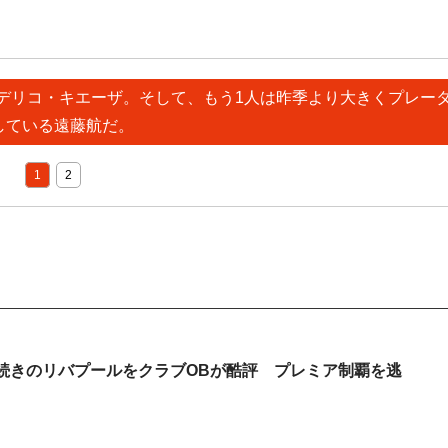
フェデリコ・キエーザ。そして、もう1人は昨季より大きくプレー
している遠藤航だ。
1
2
続きのリバプールをクラブOBが酷評 プレミア制覇を逃