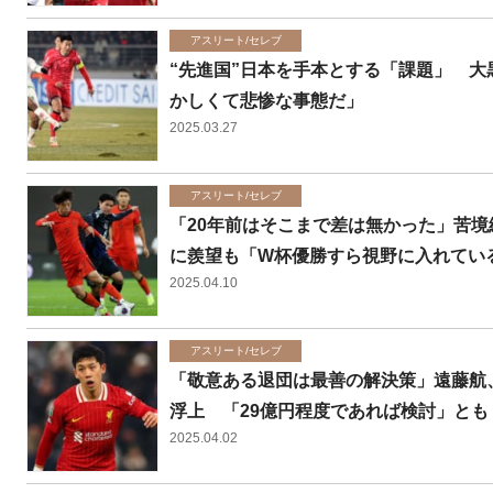
アスリート/セレブ
“先進国”日本を手本とする「課題」 
かしくて悲惨な事態だ」
2025.03.27
アスリート/セレブ
「20年前はそこまで差は無かった」苦境
に羨望も「W杯優勝すら視野に入れてい
2025.04.10
アスリート/セレブ
「敬意ある退団は最善の解決策」遠藤航
浮上 「29億円程度であれば検討」とも
2025.04.02