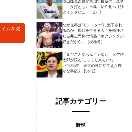
池山隆寛監督が目指す優勝の二文字
――投打ともに再建、活性化へ【独
占インタビュー（2）】
なぜ世界は“モンスター”に魅了され
タイムを減
るのか 現代を生きる人々を熱狂さ
せる井上尚弥の情熱「ボクシングが
好きだから」【現地発】
「まだこんなもんじゃない」大竹耕
太郎が語る“しっくり来ていな
い”2025年 結果の裏に芽生えた確
かな手応え【vol.1】
記事カテゴリー
野球