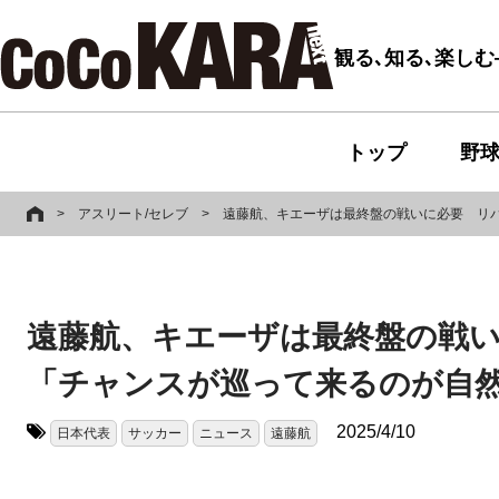
観る､知る､楽し
トップ
野
>
アスリート/セレブ
>
遠藤航、キエーザは最終盤の戦いに必要 リ
遠藤航、キエーザは最終盤の戦
「チャンスが巡って来るのが自
2025/4/10
日本代表
サッカー
ニュース
遠藤航
タグ: