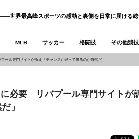
む――世界最高峰スポーツの感動と裏側を日常に届ける
球
MLB
サッカー
格闘技
その他競技
バプール専門サイトが訴え「チャンスが巡って来るのが自然だ」
いに必要 リバプール専門サイトが
然だ」