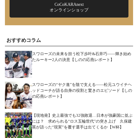
CoCoKARAnext
オンラインショップ
おすすめコラム
スワローズの未来を担う松下歩叶&石井巧――輝き始め
たルーキー2人の決意【しのの応燕レポート】
スワローズの“ヤク進”を陰で支える――松元ユウイチヘ
ッドコーチが語る自身の役割と驚きのエピソード【しの
の応燕レポート】
【現地発】史上最強でも32強敗退…日本が強豪国に並ぶ
には？ 求められる“ロス五輪世代”の突き上げ 久保建
英が語った“現実”を覆す選手は出てくるか【W杯】