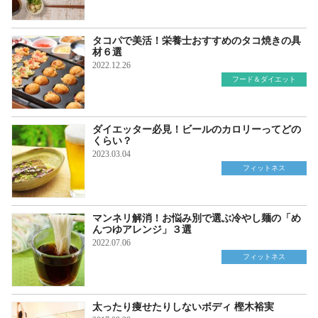
タコパで美活！栄養士おすすめのタコ焼きの具
材６選
2022.12.26
フード＆ダイエット
ダイエッター必見！ビールのカロリーってどの
くらい？
2023.03.04
フィットネス
マンネリ解消！お悩み別で選ぶ冷やし麺の「め
んつゆアレンジ」３選
2022.07.06
フィットネス
太ったり痩せたりしないボディ 樫木裕実