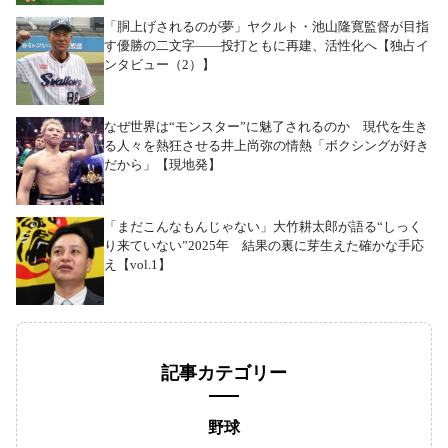
「胴上げされるのが夢」ヤクルト・池山隆寛監督が目指
す優勝の二文字――投打ともに再建、活性化へ【独占イ
ンタビュー（2）】
なぜ世界は“モンスター”に魅了されるのか 現代を生き
る人々を熱狂させる井上尚弥の情熱「ボクシングが好き
だから」【現地発】
「まだこんなもんじゃない」大竹耕太郎が語る“しっく
り来ていない”2025年 結果の裏に芽生えた確かな手応
え【vol.1】
記事カテゴリー
野球