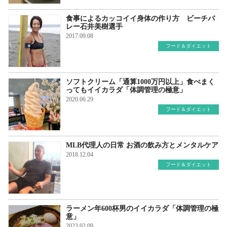
食事によるカッコイイ身体の作り方 ビーチバ
レー石井美樹選手
2017.09.08
フード＆ダイエット
ソフトクリーム「通算1000万円以上」食べまく
ってもイイカラダ「体調管理の極意」
2020.06.29
フード＆ダイエット
MLB代理人の日常 お酒の飲み方とメンタルケア
2018.12.04
フード＆ダイエット
ラーメン年600杯男のイイカラダ「体調管理の極
意」
2023.02.09