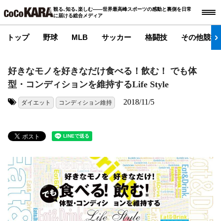
観る､知る､楽しむ――世界最高峰スポーツの感動と裏側を日常
に届ける総合メディア
トップ
野球
MLB
サッカー
格闘技
その他競技
好きなモノを好きなだけ食べる！飲む！ でも体
型・コンディションを維持するLife Style
2018/11/5
ダイエット
コンディション維持
タグ: