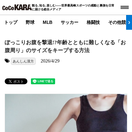
観る､知る､楽しむ――世界最高峰スポーツの感動と裏側を日常
に届ける総合メディア
トップ
野球
MLB
サッカー
格闘技
その他競技
ぽっこりお腹を撃退!?年齢とともに難しくなる「お
腹周り」のサイズをキープする方法
2026/4/29
あんしん漢方
タグ: