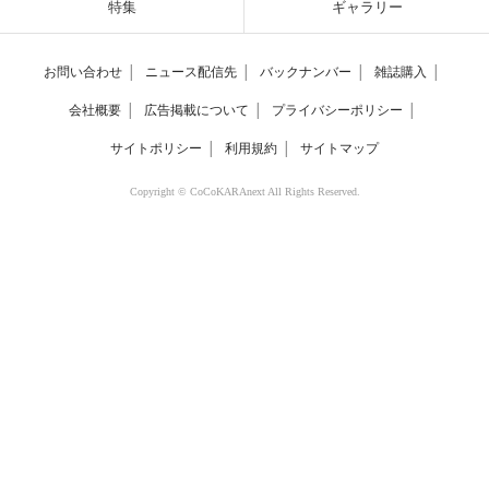
特集
ギャラリー
お問い合わせ
│
ニュース配信先
│
バックナンバー
│
雑誌購入
│
会社概要
│
広告掲載について
│
プライバシーポリシー
│
サイトポリシー
│
利用規約
│
サイトマップ
Copyright © CoCoKARAnext All Rights Reserved.