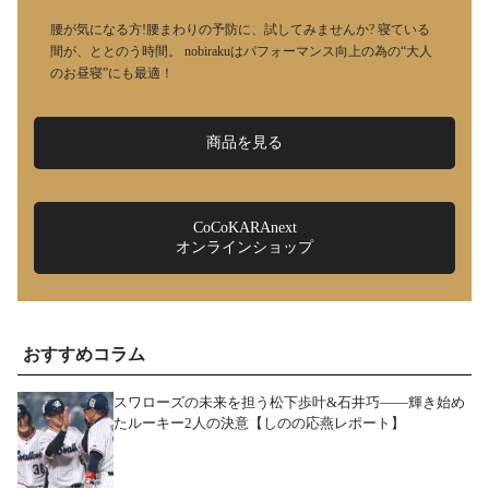
腰が気になる方!腰まわりの予防に、試してみませんか? 寝ている
間が、ととのう時間。 nobirakuはパフォーマンス向上の為の“大人
のお昼寝”にも最適！
商品を見る
CoCoKARAnext
オンラインショップ
おすすめコラム
スワローズの未来を担う松下歩叶&石井巧――輝き始め
たルーキー2人の決意【しのの応燕レポート】