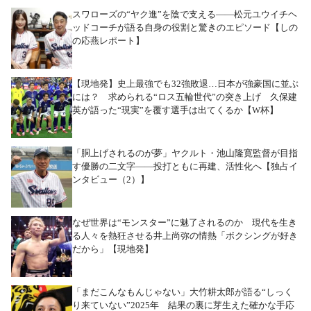
スワローズの“ヤク進”を陰で支える――松元ユウイチヘ
ッドコーチが語る自身の役割と驚きのエピソード【しの
の応燕レポート】
【現地発】史上最強でも32強敗退…日本が強豪国に並ぶ
には？ 求められる“ロス五輪世代”の突き上げ 久保建
英が語った“現実”を覆す選手は出てくるか【W杯】
「胴上げされるのが夢」ヤクルト・池山隆寛監督が目指
す優勝の二文字――投打ともに再建、活性化へ【独占イ
ンタビュー（2）】
なぜ世界は“モンスター”に魅了されるのか 現代を生き
る人々を熱狂させる井上尚弥の情熱「ボクシングが好き
だから」【現地発】
「まだこんなもんじゃない」大竹耕太郎が語る“しっく
り来ていない”2025年 結果の裏に芽生えた確かな手応